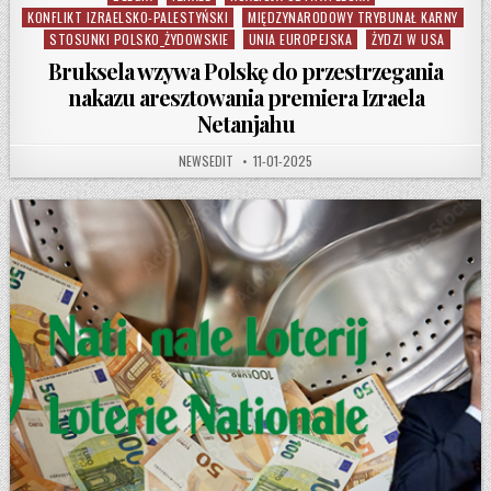
KONFLIKT IZRAELSKO-PALESTYŃSKI
MIĘDZYNARODOWY TRYBUNAŁ KARNY
STOSUNKI POLSKO_ŻYDOWSKIE
UNIA EUROPEJSKA
ŻYDZI W USA
Bruksela wzywa Polskę do przestrzegania
nakazu aresztowania premiera Izraela
Netanjahu
AUTHOR:
PUBLISHED DATE:
NEWSEDIT
11-01-2025