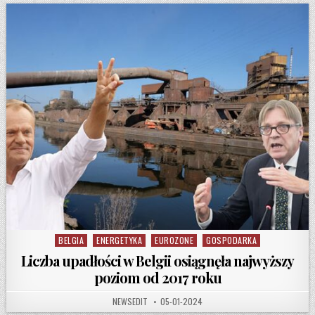
BELGIA
ENERGETYKA
EUROZONE
GOSPODARKA
Posted in
Liczba upadłości w Belgii osiągnęła najwyższy
poziom od 2017 roku
AUTHOR:
PUBLISHED DATE:
NEWSEDIT
05-01-2024