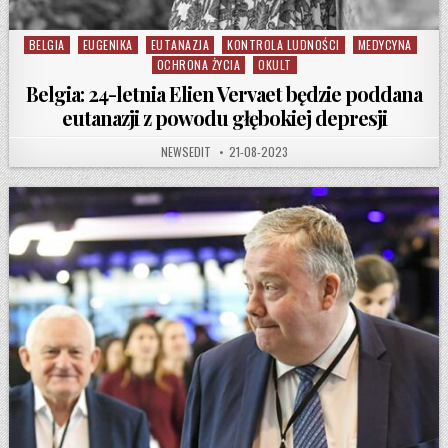
BELGIA
EUGENIKA
EUTANAZJA
KONTROLA LUDNOŚCI
MEDYCYNA
Posted in
OCHRONA ŻYCIA
OKULT
Belgia: 24-letnia Elien Vervaet będzie poddana
eutanazji z powodu głębokiej depresji
AUTHOR:
PUBLISHED DATE:
NEWSEDIT
21-08-2023