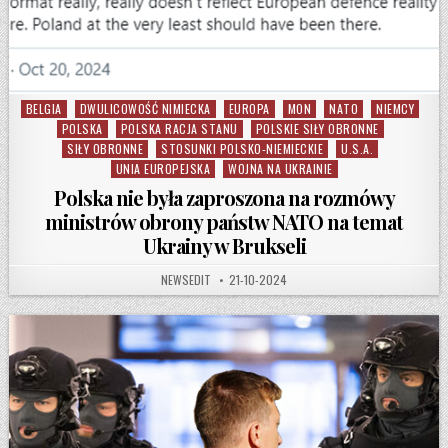
BELGIA
DWULICOWOŚĆ NIMIECKA
EUROPA
MON
NATO
NIEMCY
Posted in
POLSKA
POLSKA RACJA STANU
POLSKIE SIŁY OBRONNE
SIŁY OBRONNE
STOSUNKI POLSKO-NIEMIECKIE
U.S.A.
UNIA EUROPEJSKA
WOJNA NA UKRAINIE
Polska nie była zaproszona na rozmówy
ministrów obrony państw NATO na temat
Ukrainy w Brukseli
AUTHOR:
PUBLISHED DATE:
NEWSEDIT
21-10-2024