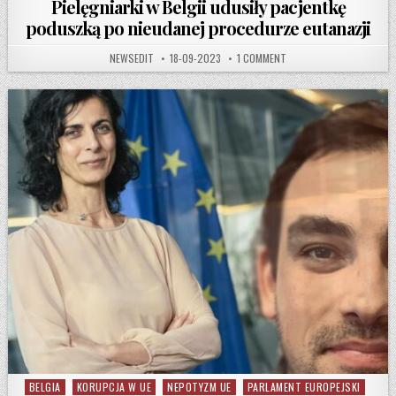
Pielęgniarki w Belgii udusiły pacjentkę
poduszką po nieudanej procedurze eutanazji
AUTHOR:
PUBLISHED DATE:
ON PIELĘGNIARKI W BELG
NEWSEDIT
18-09-2023
1 COMMENT
BELGIA
KORUPCJA W UE
NEPOTYZM UE
PARLAMENT EUROPEJSKI
Posted in