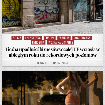
BELGIA
ENERGETYKA
EUROPA
FRANCJA
GOSPODARKA
Posted in
PANDEMIA
WOJNA NA UKRAINIE
Liczba upadłości biznesów w całej UE wzrosła w
ubiegłym roku do rekordowych poziomów
AUTHOR:
PUBLISHED DATE:
NEWSEDIT
04-03-2023