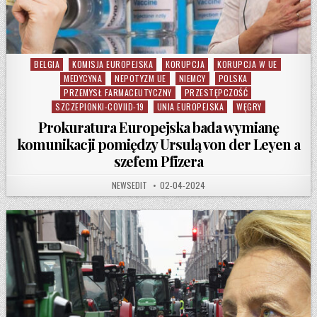
BELGIA
KOMISJA EUROPEJSKA
KORUPCJA
KORUPCJA W UE
Posted in
MEDYCYNA
NEPOTYZM UE
NIEMCY
POLSKA
PRZEMYSŁ FARMACEUTYCZNY
PRZESTĘPCZOŚĆ
SZCZEPIONKI-COVIID-19
UNIA EUROPEJSKA
WĘGRY
Prokuratura Europejska bada wymianę
komunikacji pomiędzy Ursulą von der Leyen a
szefem Pfizera
AUTHOR:
PUBLISHED DATE:
NEWSEDIT
02-04-2024