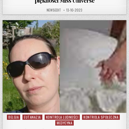
piękności Miss Universe
AUTHOR:
PUBLISHED DATE:
NEWSEDIT
13-10-2023
BELGIA
EUTANAZJA
KONTROLA LUDNOŚCI
KONTROLA SPOŁECZNA
Posted in
MEDYCYNA