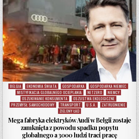
BELGIA
EKONOMIA ŚWIATA
GOSPODARKA
GOSPODARKA NIEMIEC
Posted in
MISTYFIKACJA GLOBALNEGO OCIEPLANIA
NETZERO
NIEMCY
OSZUKIWANIE KONSUMENTA
OSZUSTWA EKOLOGICZNE
PRZEMYSŁ SAMOCHODOWY
TRANSPORT
U.S.A.
ZATRUDNIENIE
ZIELONY ŁAD
Mega fabryka elektryków Audi w Belgii zostaje
zamknięta z powodu spadku popytu
globalnego a 3000 ludzi traci pracę