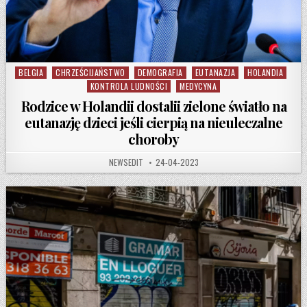
BELGIA
CHRZEŚCIJAŃSTWO
DEMOGRAFIA
EUTANAZJA
HOLANDIA
Posted in
KONTROLA LUDNOŚCI
MEDYCYNA
Rodzice w Holandii dostalii zielone światło na
eutanazję dzieci jeśli cierpią na nieuleczalne
choroby
AUTHOR:
PUBLISHED DATE:
NEWSEDIT
24-04-2023