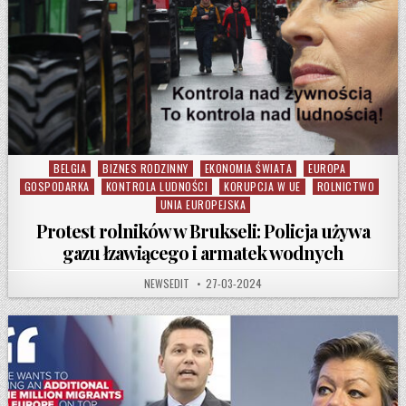
BELGIA
BIZNES RODZINNY
EKONOMIA ŚWIATA
EUROPA
Posted in
GOSPODARKA
KONTROLA LUDNOŚCI
KORUPCJA W UE
ROLNICTWO
UNIA EUROPEJSKA
Protest rolników w Brukseli: Policja używa
gazu łzawiącego i armatek wodnych
AUTHOR:
PUBLISHED DATE:
NEWSEDIT
27-03-2024