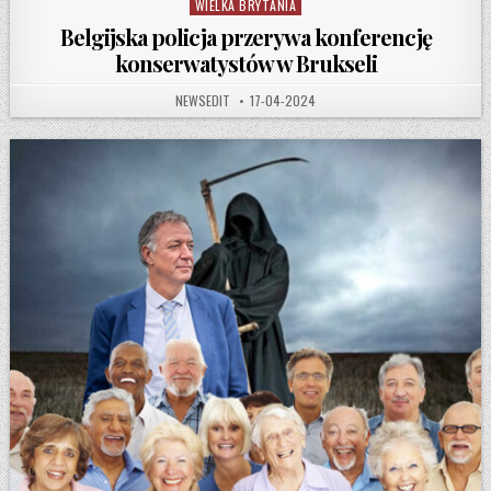
WIELKA BRYTANIA
Belgijska policja przerywa konferencję
konserwatystów w Brukseli
AUTHOR:
PUBLISHED DATE:
NEWSEDIT
17-04-2024