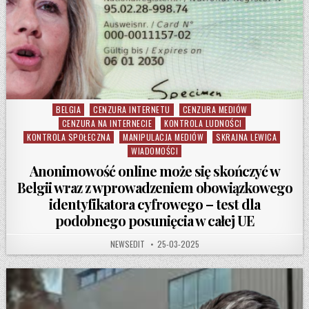
BELGIA
CENZURA INTERNETU
CENZURA MEDIÓW
Posted in
CENZURA NA INTERNECIE
KONTROLA LUDNOŚCI
KONTROLA SPOŁECZNA
MANIPULACJA MEDIÓW
SKRAJNA LEWICA
WIADOMOŚCI
Anonimowość online może się skończyć w
Belgii wraz z wprowadzeniem obowiązkowego
identyfikatora cyfrowego – test dla
podobnego posunięcia w całej UE
AUTHOR:
PUBLISHED DATE:
NEWSEDIT
25-03-2025