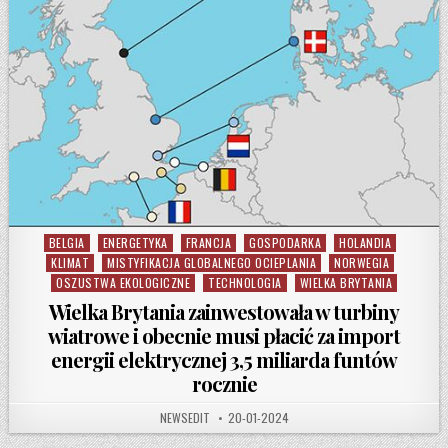
BELGIA
ENERGETYKA
FRANCJA
GOSPODARKA
HOLANDIA
Posted in
KLIMAT
MISTYFIKACJA GLOBALNEGO OCIEPLANIA
NORWEGIA
OSZUSTWA EKOLOGICZNE
TECHNOLOGIA
WIELKA BRYTANIA
Wielka Brytania zainwestowała w turbiny
wiatrowe i obecnie musi płacić za import
energii elektrycznej 3,5 miliarda funtów
rocznie
AUTHOR:
PUBLISHED DATE:
NEWSEDIT
20-01-2024