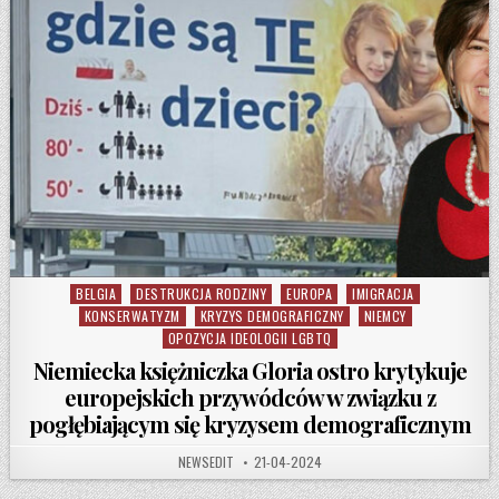
BELGIA
DESTRUKCJA RODZINY
EUROPA
IMIGRACJA
Posted in
KONSERWATYZM
KRYZYS DEMOGRAFICZNY
NIEMCY
OPOZYCJA IDEOLOGII LGBTQ
Niemiecka księżniczka Gloria ostro krytykuje
europejskich przywódców w związku z
pogłębiającym się kryzysem demograficznym
AUTHOR:
PUBLISHED DATE:
NEWSEDIT
21-04-2024