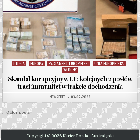
BELGIA
EUROPA
PARLAMENT EUROPEJSKI
UNIA EUROPEJSKA
Posted in
WŁOCHY
Skandal korupcyjny w UE: kolejnych 2 posłów
traci immunitet w trakcie dochodzenia
AUTHOR:
PUBLISHED DATE:
NEWSEDIT
03-02-2023
Posts navigation
← Older posts
Copyright © 2026 Kurier Polsko-Australijski