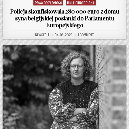
PRAWORZĄDNOŚĆ
UNIA EUROPEJSKA
Policja skonfiskowała 280 000 euro z domu
syna belgijskiej posłanki do Parlamentu
Europejskiego
AUTHOR:
PUBLISHED DATE:
ON POLICJA SKONFISKOW
NEWSEDIT
04-09-2023
1 COMMENT