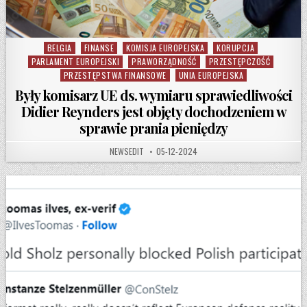
BELGIA
FINANSE
KOMISJA EUROPEJSKA
KORUPCJA
Posted in
PARLAMENT EUROPEJSKI
PRAWORZĄDNOŚĆ
PRZESTĘPCZOŚĆ
PRZESTĘPSTWA FINANSOWE
UNIA EUROPEJSKA
Były komisarz UE ds. wymiaru sprawiedliwości
Didier Reynders jest objęty dochodzeniem w
sprawie prania pieniędzy
AUTHOR:
PUBLISHED DATE:
NEWSEDIT
05-12-2024