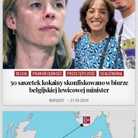
BELGIA
PRAWORZĄDNOŚĆ
PRZESTĘPCZOŚĆ
UZALEŻNIENIA
Posted in
50 saszetek kokainy skonfiskowano w biurze
belgijskiej lewicowej minister
AUTHOR:
PUBLISHED DATE:
NEWSEDIT
27-01-2024