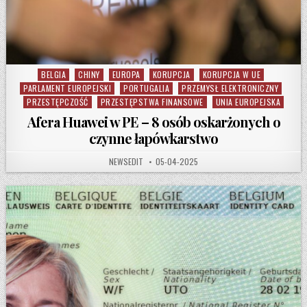
BELGIA
CHINY
EUROPA
KORUPCJA
KORUPCJA W UE
Posted in
PARLAMENT EUROPEJSKI
PORTUGALIA
PRZEMYSŁ ELEKTRONICZNY
PRZESTĘPCZOŚĆ
PRZESTĘPSTWA FINANSOWE
UNIA EUROPEJSKA
Afera Huawei w PE – 8 osób oskarżonych o
czynne łapówkarstwo
AUTHOR:
PUBLISHED DATE:
NEWSEDIT
05-04-2025