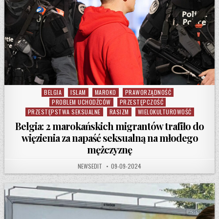
BELGIA
ISLAM
MAROKO
PRAWORZĄDNOŚĆ
Posted in
PROBLEM UCHODŹCÓW
PRZESTĘPCZOŚĆ
PRZESTĘPSTWA SEKSUALNE
RASIZM
WIELOKULTUROWOŚĆ
Belgia: 2 marokańskich migrantów trafiło do
więzienia za napaść seksualną na młodego
mężczyznę
AUTHOR:
PUBLISHED DATE:
NEWSEDIT
09-09-2024