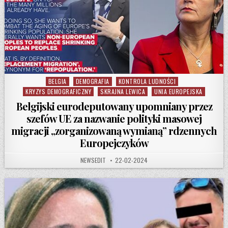
BELGIA
DEMOGRAFIA
KONTROLA LUDNOŚCI
Posted in
KRYZYS DEMOGRAFICZNY
SKRAJNA LEWICA
UNIA EUROPEJSKA
Belgijski eurodeputowany upomniany przez
szefów UE za nazwanie polityki masowej
migracji „zorganizowaną wymianą” rdzennych
Europejczyków
AUTHOR:
PUBLISHED DATE:
NEWSEDIT
22-02-2024