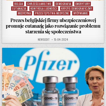
BELGIA
CHRZEŚCIJAŃSTWO
DEMOGRAFIA
EMERYTURY
Posted in
EUTANAZJA
KONTROLA LUDNOŚCI
KRYZYS DEMOGRAFICZNY
MEDYCYNA
PRZESTĘPSTWA MEDYCZNE
WYŻYWIANIE
Prezes belgijskiej firmy ubezpieczeniowej
promuje eutanazję jako rozwiązanie problemu
starzenia się społeczeństwa
AUTHOR:
PUBLISHED DATE:
NEWSEDIT
15-04-2024