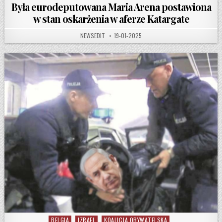
Była eurodeputowana Maria Arena postawiona
w stan oskarżenia w aferze Katargate
AUTHOR:
PUBLISHED DATE:
NEWSEDIT
19-01-2025
BELGIA
IZRAEL
KOALICJA OBYWATELSKA
Posted in