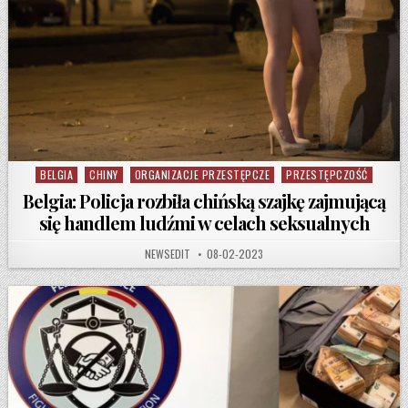
BELGIA
CHINY
ORGANIZACJE PRZESTĘPCZE
PRZESTĘPCZOŚĆ
Posted in
Belgia: Policja rozbiła chińską szajkę zajmującą
się handlem ludźmi w celach seksualnych
AUTHOR:
PUBLISHED DATE:
NEWSEDIT
08-02-2023