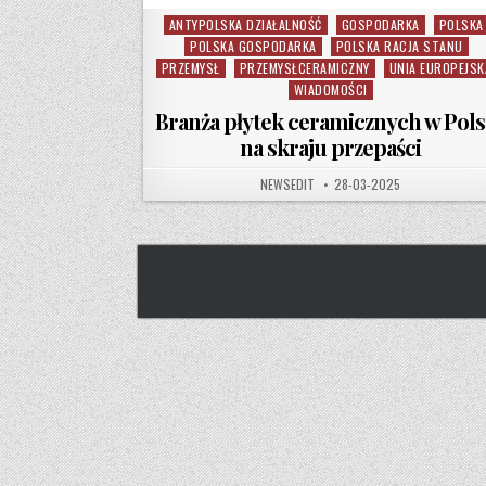
ANTYPOLSKA DZIAŁALNOŚĆ
GOSPODARKA
POLSKA
Posted in
POLSKA GOSPODARKA
POLSKA RACJA STANU
PRZEMYSŁ
PRZEMYSŁCERAMICZNY
UNIA EUROPEJSK
WIADOMOŚCI
Branża płytek ceramicznych w Pol
na skraju przepaści
AUTHOR:
PUBLISHED DATE:
NEWSEDIT
28-03-2025