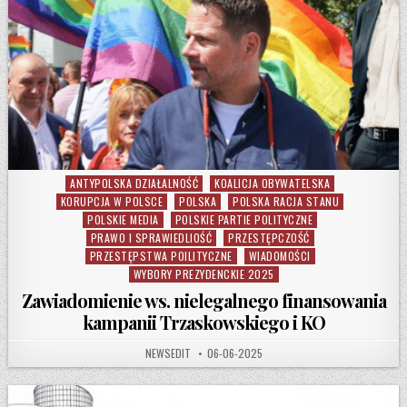
ANTYPOLSKA DZIAŁALNOŚĆ
KOALICJA OBYWATELSKA
Posted in
KORUPCJA W POLSCE
POLSKA
POLSKA RACJA STANU
POLSKIE MEDIA
POLSKIE PARTIE POLITYCZNE
PRAWO I SPRAWIEDLIOŚĆ
PRZESTĘPCZOŚĆ
PRZESTĘPSTWA POILITYCZNE
WIADOMOŚCI
WYBORY PREZYDENCKIE 2025
Zawiadomienie ws. nielegalnego finansowania
kampanii Trzaskowskiego i KO
AUTHOR:
PUBLISHED DATE:
NEWSEDIT
06-06-2025