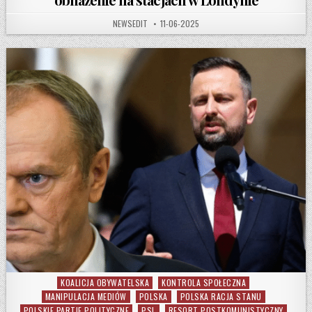
AUTHOR:
PUBLISHED DATE:
NEWSEDIT
11-06-2025
KOALICJA OBYWATELSKA
KONTROLA SPOŁECZNA
Posted in
MANIPULACJA MEDIÓW
POLSKA
POLSKA RACJA STANU
POLSKIE PARTIE POLITYCZNE
PSL
RESORT POSTKOMUNISTYCZNY