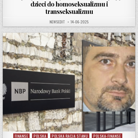
dzieci do homoseksualizmu i
transseksualizmu
AUTHOR:
PUBLISHED DATE:
NEWSEDIT
14-06-2025
FINANSE
POLSKA
POLSKA RACJA STANU
POLSKA-FINANSE
Posted in