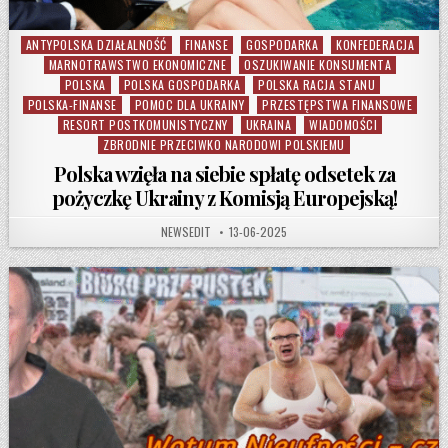
ANTYPOLSKA DZIAŁALNOŚĆ
FINANSE
GOSPODARKA
KONFEDERACJA
Posted in
MARNOTRAWSTWO EKONOMICZNE
OSZUKIWANIE KONSUMENTA
POLSKA
POLSKA GOSPODARKA
POLSKA RACJA STANU
POLSKA-FINANSE
POMOC DLA UKRAINY
PRZESTĘPSTWA FINANSOWE
RESORT POSTKOMUNISTYCZNY
UKRAINA
WIADOMOŚCI
ZBRODNIE PRZECIWKO NARODOWI POLSKIEMU
Polska wzięła na siebie spłatę odsetek za
pożyczkę Ukrainy z Komisją Europejską!
AUTHOR:
PUBLISHED DATE:
NEWSEDIT
13-06-2025