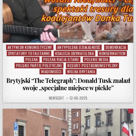
AKTYWIZM KOMUNISTYCZNY
ANTYPOLSKA DZIAŁALNOŚĆ
DEMOKRACJA
Posted in
DYKTATURY TOTALITARNE
KOALICJA OBYWATELSKA
KONSERWATYZM
POLSKA
POLSKA RACJA STANU
POLSKIE MEDIA
POLSKIE PARTIE POLITYCZNE
RESORT POSTKOMUNISTYCZNY
WIADOMOŚCI
WIELKA BRYTANIA
Brytyjski “The Telegraph”: Donald Tusk znalazł
swoje „specjalne miejsce w piekle”
AUTHOR:
PUBLISHED DATE:
NEWSEDIT
12-06-2025