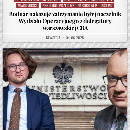
WIADOMOŚCI
ZBRODNIE PRZECIWKO NARODOWI POLSKIEMU
Bodnar nakazuje zatrzymanie byłej naczelnik
Wydziału Operacyjnego z delegatury
warszawskiej CBA
AUTHOR:
PUBLISHED DATE:
NEWSEDIT
04-06-2025