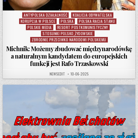
ANTYPOLSKA DZIAŁALNOŚĆ
KOALICJA OBYWATELSKA
Posted in
KORUPCJA W POLSCE
POLSKA
POLSKA RACJA STANU
POLSKIE MEDIA
RESORT POSTKOMUNISTYCZNY
STOSUNKI POLSKO_ŻYDOWSKIE
ZBRODNIE PRZECIWKO NARODOWI POLSKIEMU
Michnik: Możemy zbudować międzynarodówkę
a naturalnym kandydatem do europejskich
funkcji jest Rafo Trzaskowski
AUTHOR:
PUBLISHED DATE:
NEWSEDIT
10-06-2025