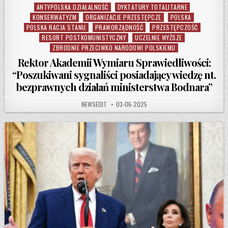
ANTYPOLSKA DZIAŁALNOŚĆ
DYKTATURY TOTALITARNE
Posted in
KONSERWATYZM
ORGANIZACJE PRZESTĘPCZE
POLSKA
POLSKA RACJA STANU
PRAWORZĄDNOŚĆ
PRZESTĘPCZOŚĆ
RESORT POSTKOMUNISTYCZNY
UCZELNIE WYŻSZE
ZBRODNIE PRZECIWKO NARODOWI POLSKIEMU
Rektor Akademii Wymiaru Sprawiedliwości:
“Poszukiwani sygnaliści posiadający wiedzę nt.
bezprawnych działań ministerstwa Bodnara”
AUTHOR:
PUBLISHED DATE:
NEWSEDIT
03-06-2025