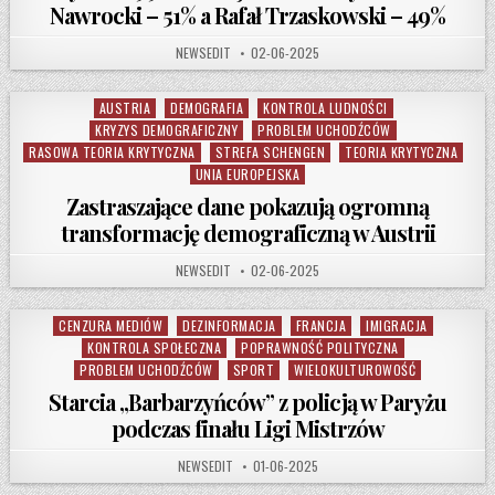
Nawrocki – 51% a Rafał Trzaskowski – 49%
AUTHOR:
PUBLISHED DATE:
NEWSEDIT
02-06-2025
AUSTRIA
DEMOGRAFIA
KONTROLA LUDNOŚCI
Posted in
KRYZYS DEMOGRAFICZNY
PROBLEM UCHODŹCÓW
RASOWA TEORIA KRYTYCZNA
STREFA SCHENGEN
TEORIA KRYTYCZNA
UNIA EUROPEJSKA
Zastraszające dane pokazują ogromną
transformację demograficzną w Austrii
AUTHOR:
PUBLISHED DATE:
NEWSEDIT
02-06-2025
CENZURA MEDIÓW
DEZINFORMACJA
FRANCJA
IMIGRACJA
Posted in
KONTROLA SPOŁECZNA
POPRAWNOŚĆ POLITYCZNA
PROBLEM UCHODŹCÓW
SPORT
WIELOKULTUROWOŚĆ
Starcia „Barbarzyńców” z policją w Paryżu
podczas finału Ligi Mistrzów
AUTHOR:
PUBLISHED DATE:
NEWSEDIT
01-06-2025