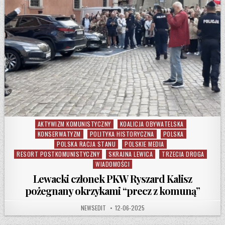
AKTYWIZM KOMUNISTYCZNY
KOALICJA OBYWATELSKA
Posted in
KONSERWATYZM
POLITYKA HISTORYCZNA
POLSKA
POLSKA RACJA STANU
POLSKIE MEDIA
RESORT POSTKOMUNISTYCZNY
SKRAJNA LEWICA
TRZECIA DROGA
WIADOMOŚCI
Lewacki członek PKW Ryszard Kalisz
pożegnany okrzykami “precz z komuną”
AUTHOR:
PUBLISHED DATE:
NEWSEDIT
12-06-2025