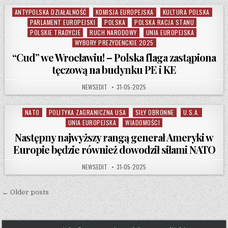
ANTYPOLSKA DZIAŁALNOŚĆ
KOMISJA EUROPEJSKA
KULTURA POLSKA
Posted in
PARLAMENT EUROPEJSKI
POLSKA
POLSKA RACJA STANU
POLSKIE TRADYCJE
RUCH NARODOWY
UNIA EUROPEJSKA
WYBORY PREZYDENCKIE 2025
“Cud” we Wrocławiu! – Polska flaga zastąpiona
tęczową na budynku PE i KE
AUTHOR:
PUBLISHED DATE:
NEWSEDIT
31-05-2025
NATO
POLITYKA ZAGRANICZNA USA
SIŁY OBRONNE
U.S.A.
Posted in
UNIA EUROPEJSKA
WIADOMOŚCI
Następny najwyższy rangą generał Ameryki w
Europie będzie również dowodził siłami NATO
AUTHOR:
PUBLISHED DATE:
NEWSEDIT
31-05-2025
Posts navigation
← Older posts