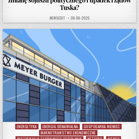
Tuska?
AUTHOR:
PUBLISHED DATE:
NEWSEDIT
08-06-2025
ENERGETYKA
ENERGIA ODNAWIALNA
GOSPODARKA NIEMIEC
Posted in
MARNOTRAWSTWO EKONOMICZNE
MISTYFIKACJA GLOBALNEGO OCIEPLANIA
NETZERO
NIEMCY