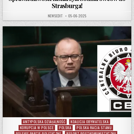
Strasburga!
AUTHOR:
PUBLISHED DATE:
NEWSEDIT
05-06-2025
ANTYPOLSKA DZIAŁALNOŚĆ
KOALICJA OBYWATELSKA
Posted in
KORUPCJA W POLSCE
POLSKA
POLSKA RACJA STANU
POLSKIE PARTIE POLITYCZNE
RESORT POSTKOMUNISTYCZNY