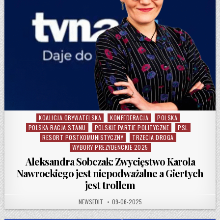
KOALICJA OBYWATELSKA
KONFEDERACJA
POLSKA
Posted in
POLSKA RACJA STANU
POLSKIE PARTIE POLITYCZNE
PSL
RESORT POSTKOMUNISTYCZNY
TRZECIA DROGA
WYBORY PREZYDENCKIE 2025
Aleksandra Sobczak: Zwycięstwo Karola
Nawrockiego jest niepodważalne a Giertych
jest trollem
AUTHOR:
PUBLISHED DATE:
NEWSEDIT
09-06-2025