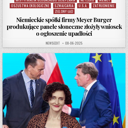
OSZUSTWA EKOLOGICZNE
SZWAJCARIA
U.S.A.
ZATRUDNIENIE
ZIELONY ŁAD
Niemieckie spółki firmy Meyer Burger
produkujące panele słoneczne złożyły wniosek
o ogłoszenie upadłości
AUTHOR:
PUBLISHED DATE:
NEWSEDIT
08-06-2025