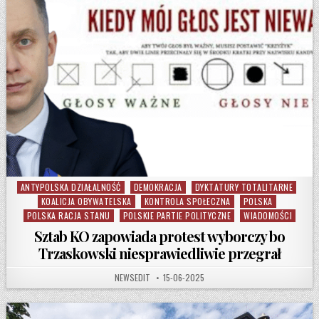
ANTYPOLSKA DZIAŁALNOŚĆ
DEMOKRACJA
DYKTATURY TOTALITARNE
Posted in
KOALICJA OBYWATELSKA
KONTROLA SPOŁECZNA
POLSKA
POLSKA RACJA STANU
POLSKIE PARTIE POLITYCZNE
WIADOMOŚCI
Sztab KO zapowiada protest wyborczy bo
Trzaskowski niesprawiedliwie przegrał
AUTHOR:
PUBLISHED DATE:
NEWSEDIT
15-06-2025