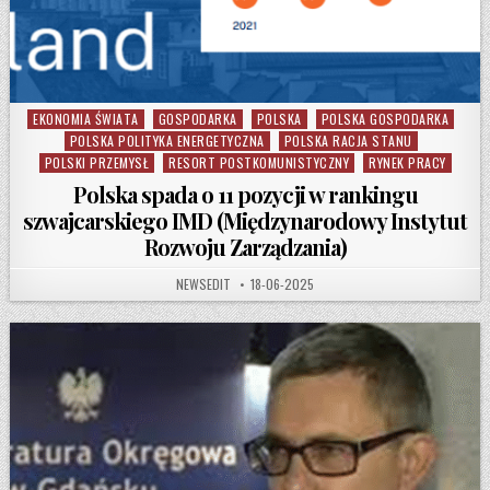
EKONOMIA ŚWIATA
GOSPODARKA
POLSKA
POLSKA GOSPODARKA
Posted in
POLSKA POLITYKA ENERGETYCZNA
POLSKA RACJA STANU
POLSKI PRZEMYSŁ
RESORT POSTKOMUNISTYCZNY
RYNEK PRACY
Polska spada o 11 pozycji w rankingu
szwajcarskiego IMD (Międzynarodowy Instytut
Rozwoju Zarządzania)
AUTHOR:
PUBLISHED DATE:
NEWSEDIT
18-06-2025