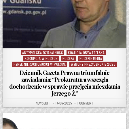
ANTYPOLSKA DZIAŁALNOŚĆ
KOALICJA OBYWATELSKA
Posted in
KORUPCJA W POLSCE
POLSKA
POLSKIE MEDIA
RYNEK NIERUCHOMOŚCI W POLSCE
WYBORY PREZYDENCKIE 2025
Dziennik Gazeta Prawna triumfalnie
zawiadamia: “Prokuratura wszczęła
dochodzenie w sprawie przejęcia mieszkania
Jerzego Ż.”
AUTHOR:
PUBLISHED DATE:
ON DZIENNIK GAZETA PR
NEWSEDIT
17-06-2025
1 COMMENT