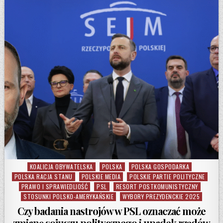
KOALICJA OBYWATELSKA
POLSKA
POLSKA GOSPODARKA
Posted in
POLSKA RACJA STANU
POLSKIE MEDIA
POLSKIE PARTIE POLITYCZNE
PRAWO I SPRAWIEDLIOŚĆ
PSL
RESORT POSTKOMUNISTYCZNY
STOSUNKI POLSKO-AMERYKAŃSKIE
WYBORY PREZYDENCKIE 2025
Czy badania nastrojów w PSL oznaczać może
zmianę sojuszu politycznego i upadek rządów