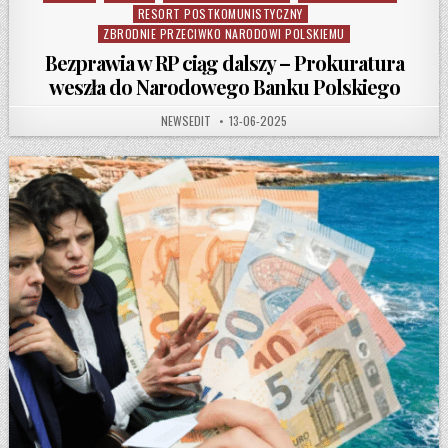
RESORT POSTKOMUNISTYCZNY
ZBRODNIE PRZECIWKO NARODOWI POLSKIEMU
Bezprawia w RP ciąg dalszy – Prokuratura
weszła do Narodowego Banku Polskiego
AUTHOR:
PUBLISHED DATE:
NEWSEDIT
13-06-2025