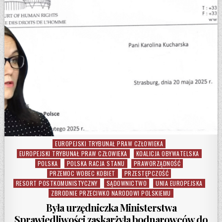
EUROPEJSKI TRYBUNAŁ PRAW CZŁOWIEKA
Posted in
EUROPEJSKI TRYBUNAŁ PRAW CZŁOWIEKA
KOALICJA OBYWATELSKA
POLSKA
POLSKA RACJA STANU
PRAWORZĄDNOŚĆ
PRZEMOC WOBEC KOBIET
PRZESTĘPCZOŚĆ
RESORT POSTKOMUNISTYCZNY
SĄDOWNICTWO
UNIA EUROPEJSKA
ZBRODNIE PRZECIWKO NARODOWI POLSKIEMU
Była urzędniczka Ministerstwa
Sprawiedliwości zaskarżyła bodnarowców do