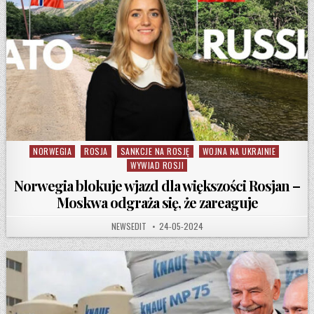
NORWEGIA
ROSJA
SANKCJE NA ROSJĘ
WOJNA NA UKRAINIE
Posted in
WYWIAD ROSJI
Norwegia blokuje wjazd dla większości Rosjan –
Moskwa odgraża się, że zareaguje
AUTHOR:
PUBLISHED DATE:
NEWSEDIT
24-05-2024