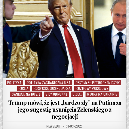
POLITYKA
POLITYKA ZAGRANICZNA USA
PRZEMYSŁ PETROCHEMICZNY
Posted in
ROSJA
ROSYJSKA GOSPODARKA
ROZMOWY POKOJOWE
SANKCJE NA ROSJĘ
SIŁY OBRONNE
U.S.A.
WOJNA NA UKRAINIE
Trump mówi, że jest „bardzo zły” na Putina za
jego sugestię usunięcia Zełenskiego z
negocjacji
AUTHOR:
PUBLISHED DATE:
NEWSEDIT
31-03-2025