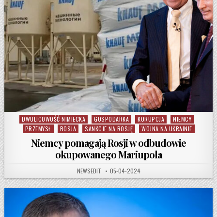
DWULICOWOŚĆ NIMIECKA
GOSPODARKA
KORUPCJA
NIEMCY
Posted in
PRZEMYSŁ
ROSJA
SANKCJE NA ROSJĘ
WOJNA NA UKRAINIE
Niemcy pomagają Rosji w odbudowie
okupowanego Mariupola
AUTHOR:
PUBLISHED DATE:
NEWSEDIT
05-04-2024