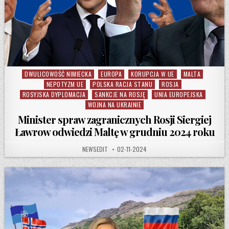
DWULICOWOŚĆ NIMIECKA
EUROPA
KORUPCJA W UE
MALTA
Posted in
NEPOTYZM UE
POLSKA RACJA STANU
ROSJA
ROSYJSKA DYPLOMACJA
SANKCJE NA ROSJĘ
UNIA EUROPEJSKA
WOJNA NA UKRAINIE
Minister spraw zagranicznych Rosji Siergiej
Ławrow odwiedzi Maltę w grudniu 2024 roku
AUTHOR:
PUBLISHED DATE:
NEWSEDIT
02-11-2024