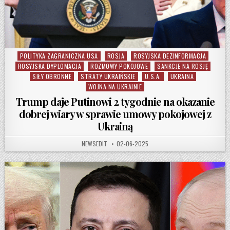
POLITYKA ZAGRANICZNA USA
ROSJA
ROSYJSKA DEZINFORMACJA
Posted in
ROSYJSKA DYPLOMACJA
ROZMOWY POKOJOWE
SANKCJE NA ROSJĘ
SIŁY OBRONNE
STRATY UKRAIŃSKIE
U.S.A.
UKRAINA
WOJNA NA UKRAINIE
Trump daje Putinowi 2 tygodnie na okazanie
dobrej wiary w sprawie umowy pokojowej z
Ukrainą
AUTHOR:
PUBLISHED DATE:
NEWSEDIT
02-06-2025