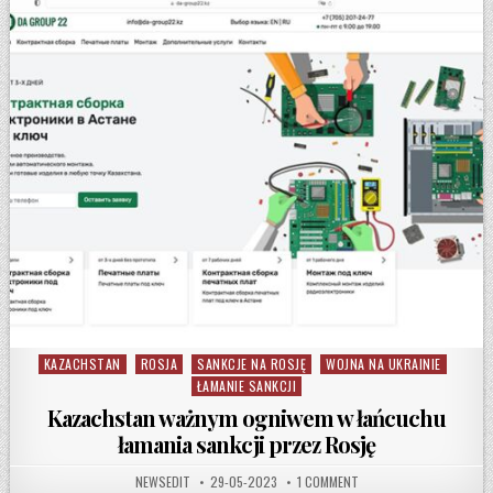
KAZACHSTAN
ROSJA
SANKCJE NA ROSJĘ
WOJNA NA UKRAINIE
Posted in
ŁAMANIE SANKCJI
Kazachstan ważnym ogniwem w łańcuchu
łamania sankcji przez Rosję
AUTHOR:
PUBLISHED DATE:
ON KAZACHSTAN WAŻNYM
NEWSEDIT
29-05-2023
1 COMMENT