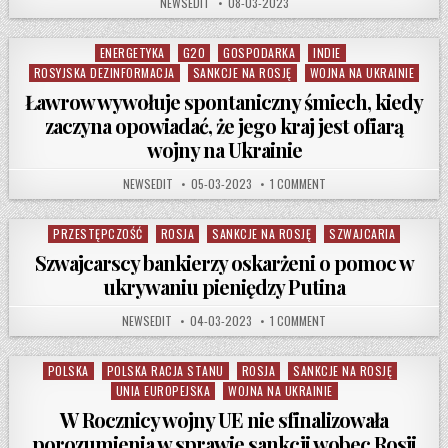
AUTHOR:
PUBLISHED DATE:
NEWSEDIT
08-03-2023
ENERGETYKA
G20
GOSPODARKA
INDIE
Posted in
ROSYJSKA DEZINFORMACJA
SANKCJE NA ROSJĘ
WOJNA NA UKRAINIE
Ławrow wywołuje spontaniczny śmiech, kiedy
zaczyna opowiadać, że jego kraj jest ofiarą
wojny na Ukrainie
AUTHOR:
PUBLISHED DATE:
ON ŁAWROW WYWOŁUJE SPO
NEWSEDIT
05-03-2023
1 COMMENT
PRZESTĘPCZOŚĆ
ROSJA
SANKCJE NA ROSJĘ
SZWAJCARIA
Posted in
Szwajcarscy bankierzy oskarżeni o pomoc w
ukrywaniu pieniędzy Putina
AUTHOR:
PUBLISHED DATE:
ON SZWAJCARSCY BANKIE
NEWSEDIT
04-03-2023
1 COMMENT
POLSKA
POLSKA RACJA STANU
ROSJA
SANKCJE NA ROSJĘ
Posted in
UNIA EUROPEJSKA
WOJNA NA UKRAINIE
W Rocznicy wojny UE nie sfinalizowała
porozumienia w sprawie sankcji wobec Rosji