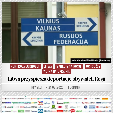
KONTROLA LUDNOŚCI
LITWA
SANKCJE NA ROSJĘ
UCHODŹCY
Posted in
WOJNA NA UKRAINIE
Litwa przyspiesza deportacje obywateli Rosji
AUTHOR:
PUBLISHED DATE:
ON LITWA PRZYSPIESZA 
NEWSEDIT
21-07-2023
1 COMMENT