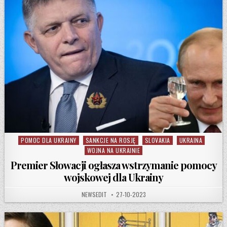
POMOC DLA UKRAINY
SANKCJE NA ROSJĘ
SLOVAKIA
UKRAINA
Posted in
WOJNA NA UKRAINIE
Premier Słowacji ogłasza wstrzymanie pomocy
wojskowej dla Ukrainy
AUTHOR:
PUBLISHED DATE:
NEWSEDIT
27-10-2023