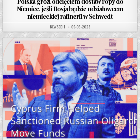
Polska grozi odcięciem dostaw ropy do
Niemiec, jeśli Rosja będzie udziałowcem
niemieckiej rafinerii w Schwedt
AUTHOR:
PUBLISHED DATE:
NEWSEDIT
09-05-2023