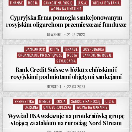
FINANSE
ROSJA
SANKCJE NA ROSJĘ
U.S.A.
WIELKA BRYTANIA
Posted in
WOJNA NA UKRAINIE
Cypryjska firma pomogła sankcjonowanym
rosyjskim oligarchom przemieszczać fundusze
AUTHOR:
PUBLISHED DATE:
NEWSEDIT
21-04-2023
BANKOWOŚĆ
CHINY
FINANSE
GOSPODARKA
Posted in
ORGANIZACJE PRZESTĘPCZE
ROSJA
SANKCJE NA ROSJĘ
SZWAJCARIA
Bank Credit Suisse w łóżku z chińskimi i
rosyjskimi podmiotami objętymi sankcjami
AUTHOR:
PUBLISHED DATE:
NEWSEDIT
22-03-2023
ENERGETYKA
NIEMCY
ROSJA
SANKCJE NA ROSJĘ
U.S.A.
Posted in
UKRAINA
UNIA EUROPEJSKA
WOJNA NA UKRAINIE
Wywiad USA wskazuje na proukraińską grupę
stojącą za atakiem na rurociąg Nord Stream