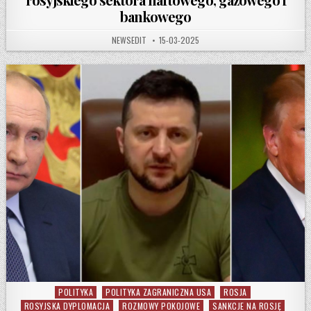
bankowego
AUTHOR:
PUBLISHED DATE:
NEWSEDIT
15-03-2025
POLITYKA
POLITYKA ZAGRANICZNA USA
ROSJA
Posted in
ROSYJSKA DYPLOMACJA
ROZMOWY POKOJOWE
SANKCJE NA ROSJĘ