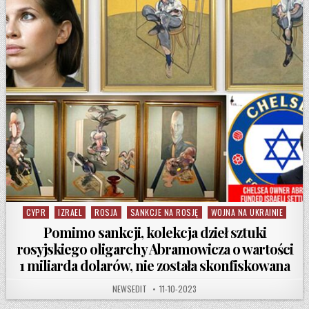
CYPR
IZRAEL
ROSJA
SANKCJE NA ROSJĘ
WOJNA NA UKRAINIE
Posted in
Pomimo sankcji, kolekcja dzieł sztuki
rosyjskiego oligarchy Abramowicza o wartości
1 miliarda dolarów, nie została skonfiskowana
AUTHOR:
PUBLISHED DATE:
NEWSEDIT
11-10-2023