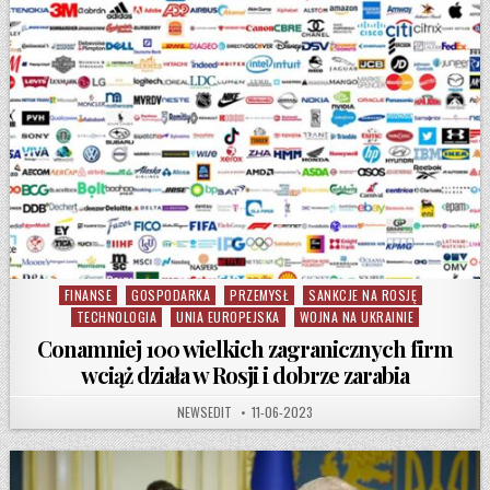
FINANSE
GOSPODARKA
PRZEMYSŁ
SANKCJE NA ROSJĘ
Posted in
TECHNOLOGIA
UNIA EUROPEJSKA
WOJNA NA UKRAINIE
Conamniej 100 wielkich zagranicznych firm
wciąż działa w Rosji i dobrze zarabia
AUTHOR:
PUBLISHED DATE:
NEWSEDIT
11-06-2023