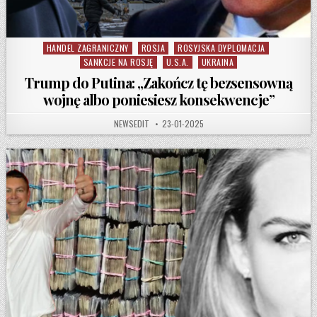
HANDEL ZAGRANICZNY
ROSJA
ROSYJSKA DYPLOMACJA
Posted in
SANKCJE NA ROSJĘ
U.S.A.
UKRAINA
Trump do Putina: „Zakończ tę bezsensowną
wojnę albo poniesiesz konsekwencje”
AUTHOR:
PUBLISHED DATE:
NEWSEDIT
23-01-2025