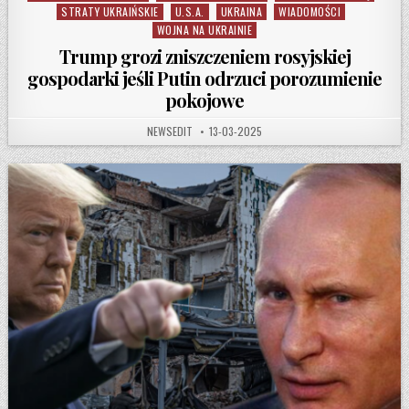
STRATY UKRAIŃSKIE
U.S.A.
UKRAINA
WIADOMOŚCI
WOJNA NA UKRAINIE
Trump grozi zniszczeniem rosyjskiej
gospodarki jeśli Putin odrzuci porozumienie
pokojowe
AUTHOR:
PUBLISHED DATE:
NEWSEDIT
13-03-2025