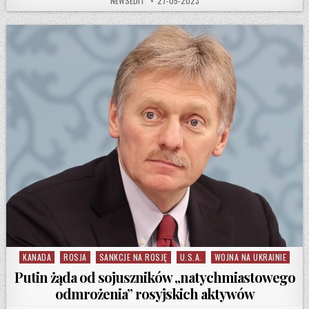
NEWSEDIT
27-05-2023
KANADA
ROSJA
SANKCJE NA ROSJĘ
U.S.A.
WOJNA NA UKRAINIE
Posted in
Putin żąda od sojuszników „natychmiastowego
odmrożenia” rosyjskich aktywów