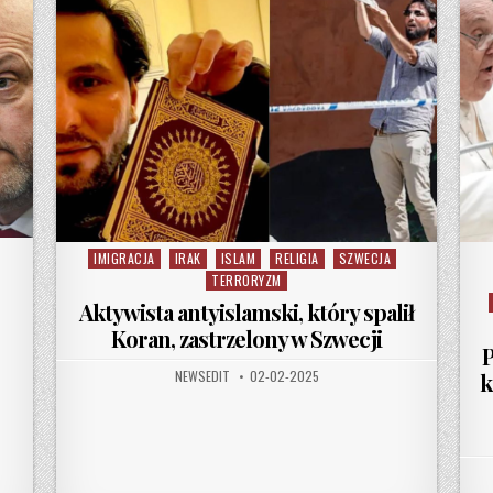
IMIGRACJA
IRAK
ISLAM
RELIGIA
SZWECJA
Posted in
TERRORYZM
Aktywista antyislamski, który spalił
Koran, zastrzelony w Szwecji
P
AUTHOR:
PUBLISHED DATE:
NEWSEDIT
02-02-2025
k