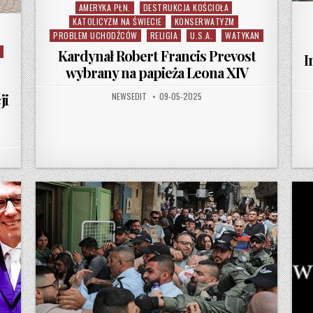
AMERYKA PŁN.
DESTRUKCJA KOŚCIOŁA
Posted in
KATOLICYZM NA ŚWIECIE
KONSERWATYZM
PROBLEM UCHODŹCÓW
RELIGIA
U.S.A.
WATYKAN
A
Kardynał Robert Francis Prevost
I
wybrany na papieża Leona XIV
AUTHOR:
PUBLISHED DATE:
NEWSEDIT
09-05-2025
ji