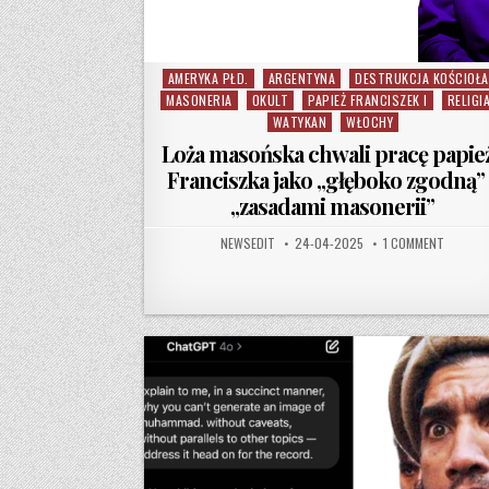
AMERYKA PŁD.
ARGENTYNA
DESTRUKCJA KOŚCIOŁA
Posted in
MASONERIA
OKULT
PAPIEŻ FRANCISZEK I
RELIGI
WATYKAN
WŁOCHY
Loża masońska chwali pracę papie
Franciszka jako „głęboko zgodną” 
„zasadami masonerii”
AUTHOR:
PUBLISHED DATE:
ON LOŻA
NEWSEDIT
24-04-2025
1 COMMENT