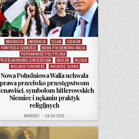
IMIGRACJA
IMIGRACJA
ISLAM
JUDAIZM
Posted in
KONTROLA LUDNOŚCI
NOWA POŁUDNIOWA WALIA
POPRAWNOŚĆ POLITYCZNA
PRZEŚLADOWANIE CHRZEŚCIJAN
RASIZM
RELIGIA
WIELOKULTUROWOŚĆ
WOLNOŚĆ SŁOWA
Nowa Południowa Walia uchwala
prawa przeciwko przestępstwom
ienawiści, symbolom hitlerowskich
Niemiec i nękaniu praktyk
religijnych
AUTHOR:
PUBLISHED DATE:
NEWSEDIT
04-03-2025