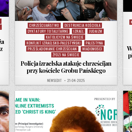
CHRZEŚCIJAŃSTWO
DESTRUKCJA KOŚCIOŁA
Posted in
A
DYKTATURY TOTALITARNE
IZRAEL
JUDAIZM
KATOLICYZM NA ŚWIECIE
ża
KONFLIKT IZRAELSKO-PALESTYŃSKI
PALESTYNA
W
z
PRZEŚLADOWANIE CHRZEŚCIJAN
WIADOMOŚCI
p
ŻYDZI NA ŚWIECIE
Policja izraelska atakuje chrześcijan
 MASOŃSKA CHWALI PRACĘ PAPIEŻA FRANCISZKA JAKO „GŁĘBOKO ZGODNĄ” Z „ZASADAMI MAS
przy kościele Grobu Pańskiego
AUTHOR:
PUBLISHED DATE:
NEWSEDIT
21-04-2025