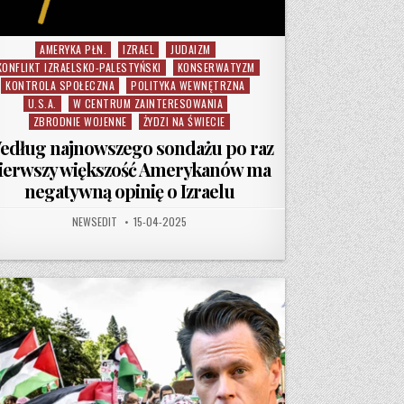
AMERYKA PŁN.
IZRAEL
JUDAIZM
Posted in
KONFLIKT IZRAELSKO-PALESTYŃSKI
KONSERWATYZM
KONTROLA SPOŁECZNA
POLITYKA WEWNĘTRZNA
U.S.A.
W CENTRUM ZAINTERESOWANIA
ZBRODNIE WOJENNE
ŻYDZI NA ŚWIECIE
edług najnowszego sondażu po raz
ierwszy większość Amerykanów ma
negatywną opinię o Izraelu
ONERII”
AUTHOR:
PUBLISHED DATE:
NEWSEDIT
15-04-2025