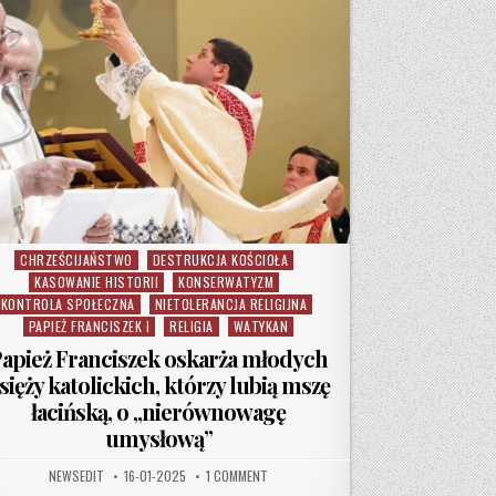
CHRZEŚCIJAŃSTWO
DESTRUKCJA KOŚCIOŁA
Posted in
KASOWANIE HISTORII
KONSERWATYZM
KONTROLA SPOŁECZNA
NIETOLERANCJA RELIGIJNA
PAPIEŻ FRANCISZEK I
RELIGIA
WATYKAN
apież Franciszek oskarża młodych
sięży katolickich, którzy lubią mszę
łacińską, o „nierównowagę
umysłową”
AUTHOR:
PUBLISHED DATE:
ON PAPIEŻ FRANCISZEK OSKARŻA MŁODYCH
NEWSEDIT
16-01-2025
1 COMMENT