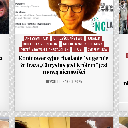
ANTYSEMITYZM
CHRZEŚCIJAŃSTWO
JUDAIZM
Posted in
KONTROLA SPOŁECZNA
NIETOLERANCJA RELIGIJNA
PRZEŚLADOWANIE CHRZEŚCIJAN
U.S.A.
ŻYDZI W USA
Kontrowersyjne “badanie” sugeruje,
a
że fraza „Chrystus jest Królem” jest
mową nienawiści
AUTHOR:
PUBLISHED DATE:
NEWSEDIT
17-03-2025
n