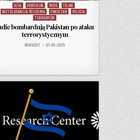
AZJA
HINDUIZM
INDIE
ISLAM
Posted in
NIETOLERANCJA RELIGIJNA
PAKISTAN
RELIGIA
TERRORYZM
ndie bombardują Pakistan po ataku
terrorystycznym
AUTHOR:
PUBLISHED DATE:
NEWSEDIT
07-05-2025