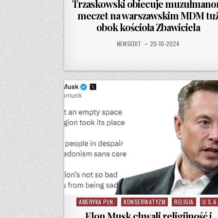
Trzaskowski obiecuje muzułman
meczet na warszawskim MDM tu
obok kościoła Zbawiciela
AUTHOR:
PUBLISHED DATE:
NEWSEDIT
20-10-2024
AMERYKA PŁN.
KONSERWATYZM
RELIGIA
U.S.A.
Posted in
Elon Musk chwali religijność i