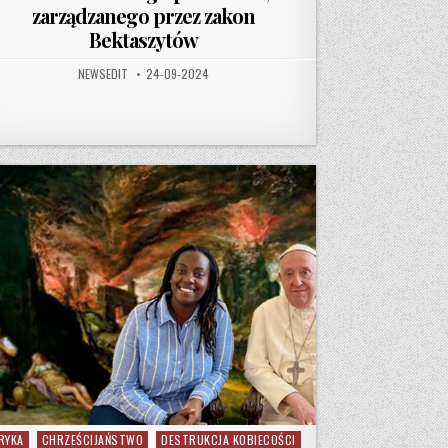
zarządzanego przez zakon
Bektaszytów
AUTHOR:
PUBLISHED DATE:
NEWSEDIT
24-09-2024
RYKA
CHRZEŚCIJAŃSTWO
DESTRUKCJA KOBIECOŚCI
ted in