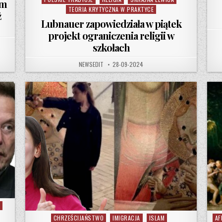
om
TEORIA KRYTYCZNA W PRAKTYCE
ż
Lubnauer zapowiedziała w piątek
projekt ograniczenia religii w
szkołach
AUTHOR:
PUBLISHED DATE:
NEWSEDIT
28-09-2024
CHRZEŚCIJAŃSTWO
IMIGRACJA
ISLAM
AF
Posted in
Pos