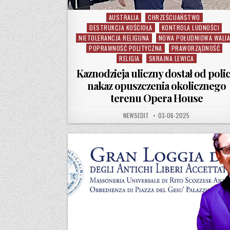
AUSTRALIA
CHRZEŚCIJAŃSTWO
Posted in
DESTRUKCJA KOŚCIOŁA
KONTROLA LUDNOŚCI
NIETOLERANCJA RELIGIJNA
NOWA POŁUDNIOWA WALI
POPRAWNOŚĆ POLITYCZNA
PRAWORZĄDNOŚĆ
RELIGIA
SKRAJNA LEWICA
Kaznodzieja uliczny dostał od polic
nakaz opuszczenia okolicznego
terenu Opera House
AUTHOR:
PUBLISHED DATE:
NEWSEDIT
03-06-2025