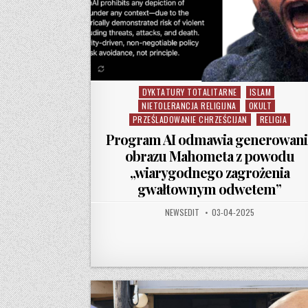
DYKTATURY TOTALITARNE
ISLAM
Posted in
NIETOLERANCJA RELIGIJNA
OKULT
PRZEŚLADOWANIE CHRZEŚCIJAN
RELIGIA
Program AI odmawia generowani
obrazu Mahometa z powodu
„wiarygodnego zagrożenia
gwałtownym odwetem”
AUTHOR:
PUBLISHED DATE:
NEWSEDIT
03-04-2025