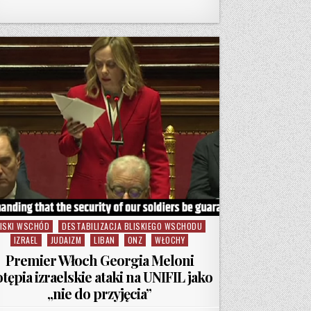
DENT ANTYSEMICKI
ISKI WSCHÓD
DESTABILIZACJA BLISKIEGO WSCHODU
sted in
IZRAEL
JUDAIZM
LIBAN
ONZ
WŁOCHY
Premier Włoch Georgia Meloni
tępia izraelskie ataki na UNIFIL jako
„nie do przyjęcia”