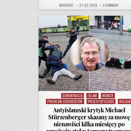
AUTHOR:
PUBLISHED DATE:
ON SZEF
NEWSEDIT
27-02-2025
1 COMMENT
DEMOKRACJA
ISLAM
NIEMCY
Posted in
PROBLEM UCHODŹCÓW
PRZESTĘPCZOŚĆ
RELIGIA
Antyislamski krytyk Michael
Stürzenberger skazany za mowę
nienawiści kilka miesięcy po
przeżyciu ataku terrorystyczneg