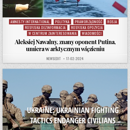
AMNESTY INTERNATIONAL
POLITYKA
PRAWORZĄDNOŚĆ
ROSJA
Posted in
ROSYJSKA DEZINFORMACJA
ROSYJSKA OPOZYCJA
W CENTRUM ZAINTERESOWANIA
WIADOMOŚCI
Aleksiej Nawalny, znany oponent Putina,
umiera w arktycznym więzieniu
AUTHOR:
PUBLISHED DATE:
NEWSEDIT
17-02-2024