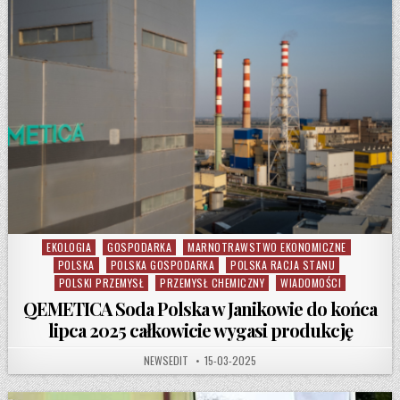
EKOLOGIA
GOSPODARKA
MARNOTRAWSTWO EKONOMICZNE
Posted in
POLSKA
POLSKA GOSPODARKA
POLSKA RACJA STANU
POLSKI PRZEMYSŁ
PRZEMYSŁ CHEMICZNY
WIADOMOŚCI
QEMETICA Soda Polska w Janikowie do końca
lipca 2025 całkowicie wygasi produkcję
AUTHOR:
PUBLISHED DATE:
NEWSEDIT
15-03-2025