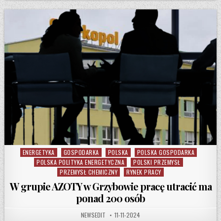
ENERGETYKA
GOSPODARKA
POLSKA
POLSKA GOSPODARKA
Posted in
POLSKA POLITYKA ENERGETYCZNA
POLSKI PRZEMYSŁ
PRZEMYSŁ CHEMICZNY
RYNEK PRACY
W grupie AZOTY w Grzybowie pracę utracić ma
ponad 200 osób
AUTHOR:
PUBLISHED DATE:
NEWSEDIT
11-11-2024