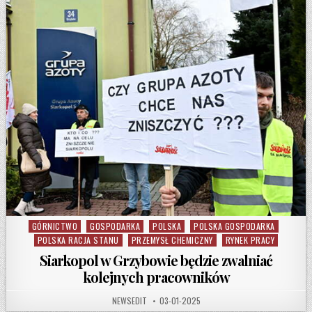
GÓRNICTWO
GOSPODARKA
POLSKA
POLSKA GOSPODARKA
Posted in
POLSKA RACJA STANU
PRZEMYSŁ CHEMICZNY
RYNEK PRACY
Siarkopol w Grzybowie będzie zwalniać
kolejnych pracowników
AUTHOR:
PUBLISHED DATE:
NEWSEDIT
03-01-2025