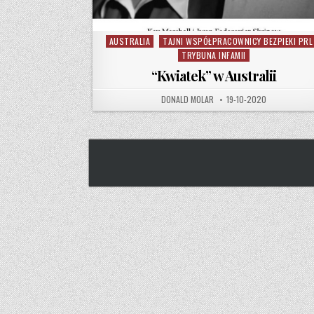
AUSTRALIA
TAJNI WSPÓŁPRACOWNICY BEZPIEKI PRL
Posted in
TRYBUNA INFAMII
“Kwiatek” w Australii
AUTHOR:
PUBLISHED DATE:
DONALD MOLAR
19-10-2020