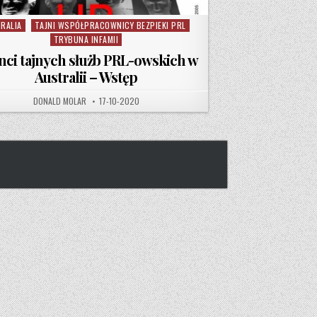
RALIA
TAJNI WSPÓŁPRACOWNICY BEZPIEKI PRL
d in
TRYBUNA INFAMII
nci tajnych służb PRL-owskich w
Australii – Wstęp
AUTHOR:
PUBLISHED DATE:
DONALD MOLAR
17-10-2020