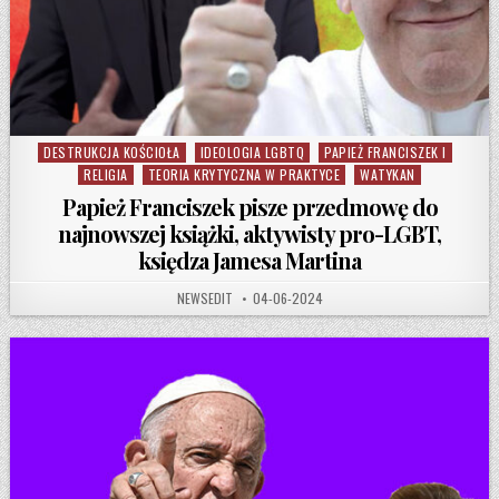
DESTRUKCJA KOŚCIOŁA
IDEOLOGIA LGBTQ
PAPIEŻ FRANCISZEK I
Posted in
RELIGIA
TEORIA KRYTYCZNA W PRAKTYCE
WATYKAN
Papież Franciszek pisze przedmowę do
najnowszej książki, aktywisty pro-LGBT,
księdza Jamesa Martina
AUTHOR:
PUBLISHED DATE:
NEWSEDIT
04-06-2024