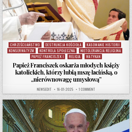
CHRZEŚCIJAŃSTWO
DESTRUKCJA KOŚCIOŁA
KASOWANIE HISTORII
Posted in
KONSERWATYZM
KONTROLA SPOŁECZNA
NIETOLERANCJA RELIGIJNA
PAPIEŻ FRANCISZEK I
RELIGIA
WATYKAN
Papież Franciszek oskarża młodych księży
katolickich, którzy lubią mszę łacińską, o
„nierównowagę umysłową”
AUTHOR:
PUBLISHED DATE:
ON PAPIEŻ FRANCISZEK O
NEWSEDIT
16-01-2025
1 COMMENT