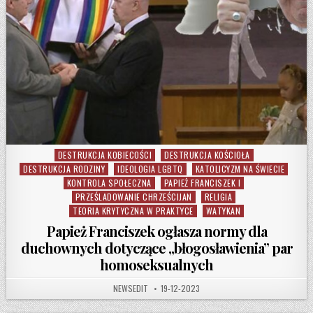
DESTRUKCJA KOBIECOŚCI
DESTRUKCJA KOŚCIOŁA
Posted in
DESTRUKCJA RODZINY
IDEOLOGIA LGBTQ
KATOLICYZM NA ŚWIECIE
KONTROLA SPOŁECZNA
PAPIEŻ FRANCISZEK I
PRZEŚLADOWANIE CHRZEŚCIJAN
RELIGIA
TEORIA KRYTYCZNA W PRAKTYCE
WATYKAN
Papież Franciszek ogłasza normy dla
duchownych dotyczące „błogosławienia” par
homoseksualnych
AUTHOR:
PUBLISHED DATE:
NEWSEDIT
19-12-2023