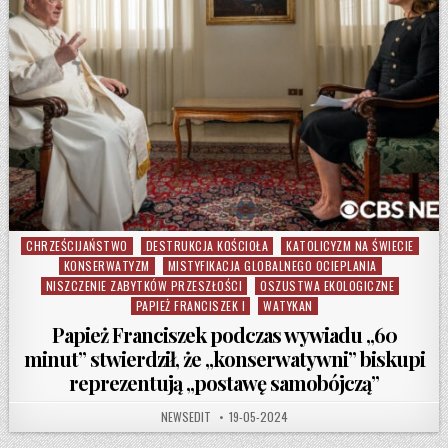
CHRZEŚCIJAŃSTWO
DESTRUKCJA KOŚCIOŁA
KATOLICYZM NA ŚWIECIE
Posted in
KONSERWATYZM
MISTYFIKACJA GLOBALNEGO OCIEPLANIA
NISZCZENIE ZABYTKÓW PRZESZŁOŚCI
OSZUSTWA EKOLOGICZNE
PAPIEŻ FRANCISZEK I
WATYKAN
Papież Franciszek podczas wywiadu „60
minut” stwierdził, że „konserwatywni” biskupi
reprezentują „postawę samobójczą”
AUTHOR:
PUBLISHED DATE:
NEWSEDIT
19-05-2024