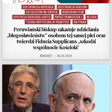
DESTRUKCJA KOŚCIOŁA
DESTRUKCJA RODZINY
Posted in
KATOLICYZM NA ŚWIECIE
KONSERWATYZM
OPOZYCJA IDEOLOGII LGBTQ
PAPIEŻ FRANCISZEK I
RELIGIA
TEORIA KRYTYCZNA W PRAKTYCE
WATYKAN
Peruwiański biskup zakazuje udzielania
„błogosławieństw” osobom tej samej płci oraz
twierdzi Fiducia Supplicans „szkodzi
wspólnocie Kościoła”
AUTHOR:
PUBLISHED DATE:
NEWSEDIT
06-01-2024