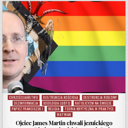
CHRZEŚCIJAŃSTWO
DESTRUKCJA KOŚCIOŁA
DESTRUKCJA RODZINY
Posted in
DEZINFORMACJA
IDEOLOGIA LGBTQ
KATOLICYZM NA ŚWIECIE
PAPIEŻ FRANCISZEK I
RELIGIA
TEORIA KRYTYCZNA W PRAKTYCE
WATYKAN
Ojciec James Martin chwali jezuickiego