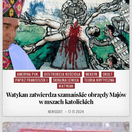
AMERYKA PŁN.
DESTRUKCJA KOŚCIOŁA
MEKSYK
OKULT
Posted in
PAPIEŻ FRANCISZEK I
SKRAJNA LEWICA
TEORIA KRYTYCZNA
WATYKAN
Watykan zatwierdza szamańskie obrzędy Majów
w mszach katolickich
AUTHOR:
PUBLISHED DATE:
NEWSEDIT
17-11-2024