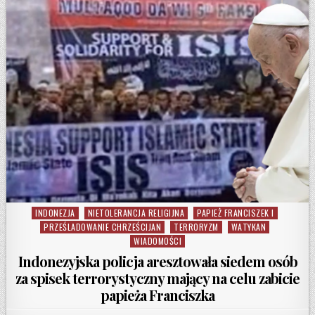
INDONEZJA
NIETOLERANCJA RELIGIJNA
PAPIEŻ FRANCISZEK I
Posted in
PRZEŚLADOWANIE CHRZEŚCIJAN
TERRORYZM
WATYKAN
WIADOMOŚCI
Indonezyjska policja aresztowała siedem osób
za spisek terrorystyczny mający na celu zabicie
papieża Franciszka