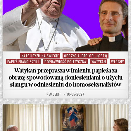
KATOLICYZM NA ŚWIECIE
OPOZYCJA IDEOLOGII LGBTQ
Posted in
PAPIEŻ FRANCISZEK I
POPRAWNOŚĆ POLITYCZNA
WATYKAN
WŁOCHY
Watykan przeprasza w imieniu papieża za
obrazę spowodowaną doniesieniami o użyciu
slangu w odniesieniu do homoseksualistów
AUTHOR:
PUBLISHED DATE:
NEWSEDIT
30-05-2024