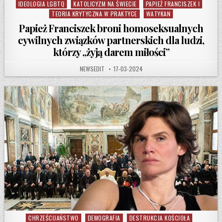
IDEOLOGIA LGBTQ
KATOLICYZM NA ŚWIECIE
PAPIEŻ FRANCISZEK I
TEORIA KRYTYCZNA W PRAKTYCE
WATYKAN
Papież Franciszek broni homoseksualnych
cywilnych związków partnerskich dla ludzi,
którzy „żyją darem miłości”
AUTHOR:
PUBLISHED DATE:
NEWSEDIT
17-03-2024
CHRZEŚCIJAŃSTWO
DEMOGRAFIA
DESTRUKCJA KOŚCIOŁA
Posted in