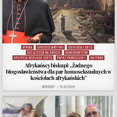
AFRYKA
CHRZEŚCIJAŃSTWO
IDEOLOGIA LGBTQ
Posted in
KATOLICYZM NA ŚWIECIE
KONSERWATYZM
OPOZYCJA IDEOLOGII LGBTQ
PAPIEŻ FRANCISZEK I
WATYKAN
Afrykańscy biskupi: „Żadnego
błogosławieństwa dla par homoseksualnych w
kościołach afrykańskich”
AUTHOR:
PUBLISHED DATE:
NEWSEDIT
12-01-2024