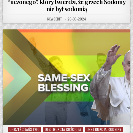
“uczonego”, który twierdzi, że grzech Sodomy
nie był sodomią
AUTHOR:
PUBLISHED DATE:
NEWSEDIT
20-03-2024
CHRZEŚCIJAŃSTWO
DESTRUKCJA KOŚCIOŁA
DESTRUKCJA RODZINY
Posted in