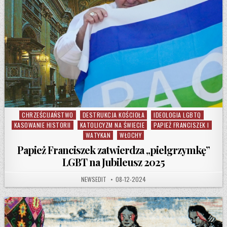
CHRZEŚCIJAŃSTWO
DESTRUKCJA KOŚCIOŁA
IDEOLOGIA LGBTQ
Posted in
KASOWANIE HISTORII
KATOLICYZM NA ŚWIECIE
PAPIEŻ FRANCISZEK I
WATYKAN
WŁOCHY
Papież Franciszek zatwierdza „pielgrzymkę”
LGBT na Jubileusz 2025
AUTHOR:
PUBLISHED DATE:
NEWSEDIT
08-12-2024