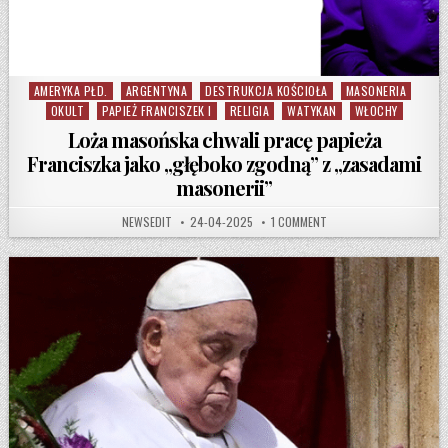
AMERYKA PŁD.
ARGENTYNA
DESTRUKCJA KOŚCIOŁA
MASONERIA
Posted in
OKULT
PAPIEŻ FRANCISZEK I
RELIGIA
WATYKAN
WŁOCHY
Loża masońska chwali pracę papieża
Franciszka jako „głęboko zgodną” z „zasadami
masonerii”
AUTHOR:
PUBLISHED DATE:
ON LOŻA MASOŃSKA CHWA
NEWSEDIT
24-04-2025
1 COMMENT