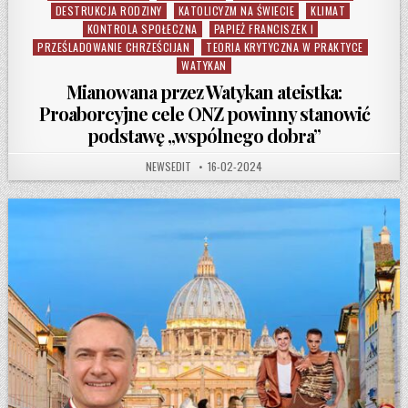
DESTRUKCJA RODZINY
KATOLICYZM NA ŚWIECIE
KLIMAT
KONTROLA SPOŁECZNA
PAPIEŻ FRANCISZEK I
PRZEŚLADOWANIE CHRZEŚCIJAN
TEORIA KRYTYCZNA W PRAKTYCE
WATYKAN
Mianowana przez Watykan ateistka:
Proaborcyjne cele ONZ powinny stanowić
podstawę „wspólnego dobra”
AUTHOR:
PUBLISHED DATE:
NEWSEDIT
16-02-2024