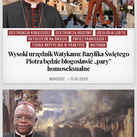
DESTRUKCJA KOBIECOŚCI
DESTRUKCJA RODZINY
IDEOLOGIA LGBTQ
Posted in
KATOLICYZM NA ŚWIECIE
PAPIEŻ FRANCISZEK I
TEORIA KRYTYCZNA W PRAKTYCE
WATYKAN
Wysoki urzędnik Watykanu: Bazylika Świętego
Piotra będzie błogosławić „pary”
homoseksualne
AUTHOR:
PUBLISHED DATE:
NEWSEDIT
13-01-2024