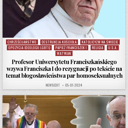
CHRZEŚCIJAŃSTWO
DESTRUKCJA KOŚCIOŁA
KATOLICYZM NA ŚWIECIE
Posted in
OPOZYCJA IDEOLOGII LGBTQ
PAPIEŻ FRANCISZEK I
RELIGIA
U.S.A.
WATYKAN
Profesor Uniwersytetu Franciszkańskiego
wzywa Franciszka I do rezygnacji po tekście na
temat błogosławieństwa par homoseksualnych
AUTHOR:
PUBLISHED DATE:
NEWSEDIT
05-01-2024