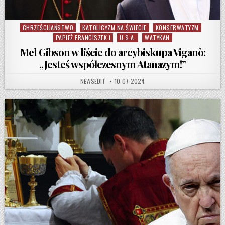
CHRZEŚCIJAŃSTWO
KATOLICYZM NA ŚWIECIE
KONSERWATYZM
Posted in
PAPIEŻ FRANCISZEK I
U.S.A.
WATYKAN
Mel Gibson w liście do arcybiskupa Viganò:
„Jesteś współczesnym Atanazym!”
AUTHOR:
PUBLISHED DATE:
NEWSEDIT
10-07-2024