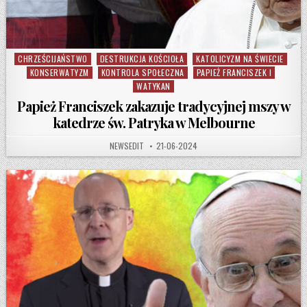
CHRZEŚCIJAŃSTWO
DESTRUKCJA KOŚCIOŁA
KATOLICYZM NA ŚWIECIE
Posted in
KONSERWATYZM
KONTROLA SPOŁECZNA
PAPIEŻ FRANCISZEK I
WATYKAN
Papież Franciszek zakazuje tradycyjnej mszy w
katedrze św. Patryka w Melbourne
AUTHOR:
PUBLISHED DATE:
NEWSEDIT
21-06-2024