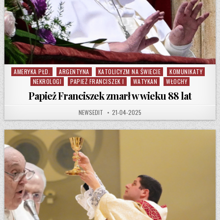
AMERYKA PŁD.
ARGENTYNA
KATOLICYZM NA ŚWIECIE
KOMUNIKATY
Posted in
NEKROLOGI
PAPIEŻ FRANCISZEK I
WATYKAN
WŁOCHY
Papież Franciszek zmarł w wieku 88 lat
AUTHOR:
PUBLISHED DATE:
NEWSEDIT
21-04-2025