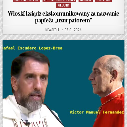
WŁOCHY
Włoski ksiądz ekskomunikowany za nazwanie
papieża „uzurpatorem”
AUTHOR:
PUBLISHED DATE:
NEWSEDIT
06-01-2024