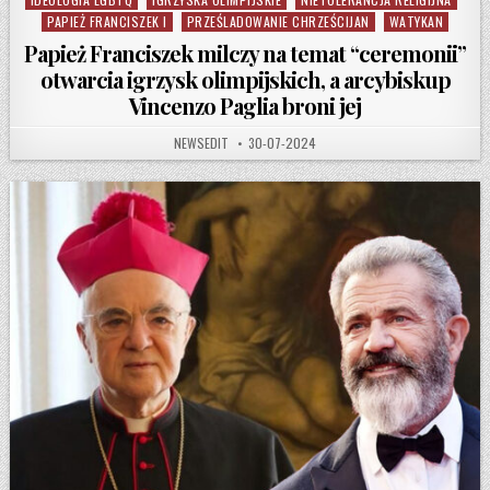
PAPIEŻ FRANCISZEK I
PRZEŚLADOWANIE CHRZEŚCIJAN
WATYKAN
Papież Franciszek milczy na temat “ceremonii”
otwarcia igrzysk olimpijskich, a arcybiskup
Vincenzo Paglia broni jej
AUTHOR:
PUBLISHED DATE:
NEWSEDIT
30-07-2024