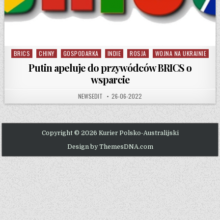
BRICS
CHINY
GOSPODARKA
INDIE
ROSJA
WOJNA NA UKRAINIE
Posted in
Putin apeluje do przywódców BRICS o
wsparcie
AUTHOR:
PUBLISHED DATE:
NEWSEDIT
26-06-2022
Copyright © 2026 Kurier Polsko-Australijski
Design by ThemesDNA.com