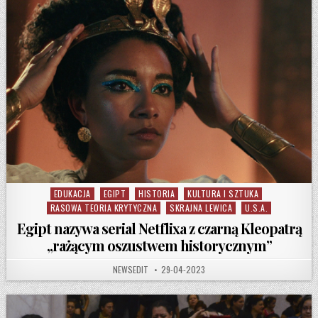
EDUKACJA
EGIPT
HISTORIA
KULTURA I SZTUKA
Posted in
RASOWA TEORIA KRYTYCZNA
SKRAJNA LEWICA
U.S.A.
Egipt nazywa serial Netflixa z czarną Kleopatrą
„rażącym oszustwem historycznym”
AUTHOR:
PUBLISHED DATE:
NEWSEDIT
29-04-2023