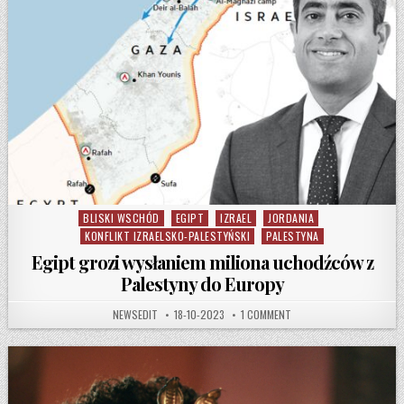
BLISKI WSCHÓD
EGIPT
IZRAEL
JORDANIA
Posted in
KONFLIKT IZRAELSKO-PALESTYŃSKI
PALESTYNA
Egipt grozi wysłaniem miliona uchodźców z
Palestyny do Europy
AUTHOR:
PUBLISHED DATE:
ON EGIPT GROZI WYSŁAN
NEWSEDIT
18-10-2023
1 COMMENT