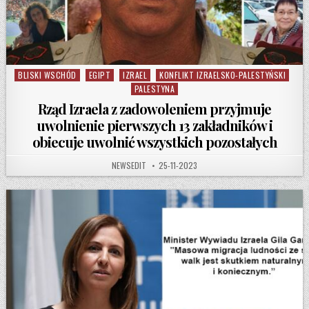
BLISKI WSCHÓD
EGIPT
IZRAEL
KONFLIKT IZRAELSKO-PALESTYŃSKI
Posted in
PALESTYNA
Rząd Izraela z zadowoleniem przyjmuje
uwolnienie pierwszych 13 zakładników i
obiecuje uwolnić wszystkich pozostałych
AUTHOR:
PUBLISHED DATE:
NEWSEDIT
25-11-2023