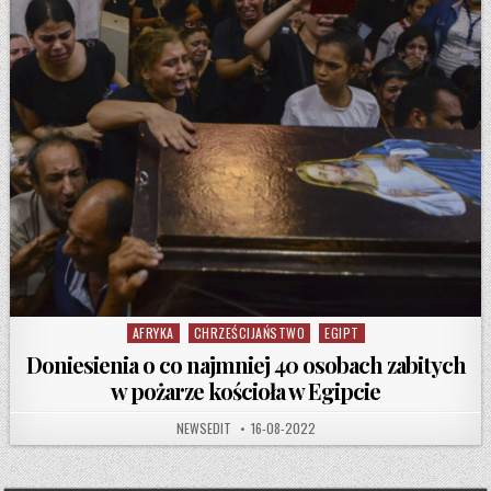
AFRYKA
CHRZEŚCIJAŃSTWO
EGIPT
Posted in
Doniesienia o co najmniej 40 osobach zabitych
w pożarze kościoła w Egipcie
AUTHOR:
PUBLISHED DATE:
NEWSEDIT
16-08-2022