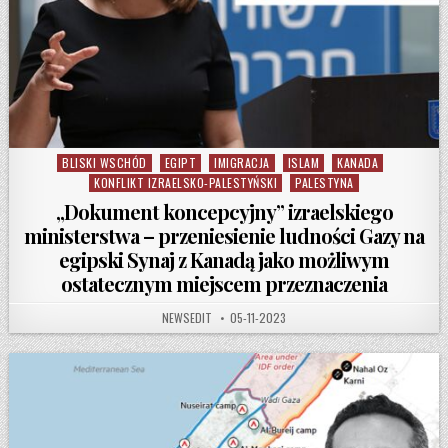
BLISKI WSCHÓD
EGIPT
IMIGRACJA
ISLAM
KANADA
Posted in
KONFLIKT IZRAELSKO-PALESTYŃSKI
PALESTYNA
„Dokument koncepcyjny” izraelskiego
ministerstwa – przeniesienie ludności Gazy na
egipski Synaj z Kanadą jako możliwym
ostatecznym miejscem przeznaczenia
AUTHOR:
PUBLISHED DATE:
NEWSEDIT
05-11-2023