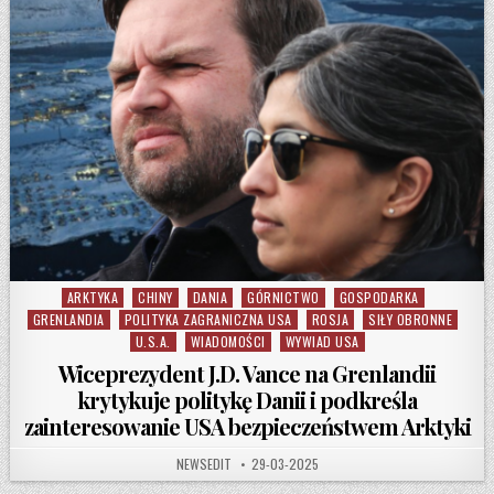
ARKTYKA
CHINY
DANIA
GÓRNICTWO
GOSPODARKA
Posted in
GRENLANDIA
POLITYKA ZAGRANICZNA USA
ROSJA
SIŁY OBRONNE
U.S.A.
WIADOMOŚCI
WYWIAD USA
Wiceprezydent J.D. Vance na Grenlandii
krytykuje politykę Danii i podkreśla
zainteresowanie USA bezpieczeństwem Arktyki
AUTHOR:
PUBLISHED DATE:
NEWSEDIT
29-03-2025