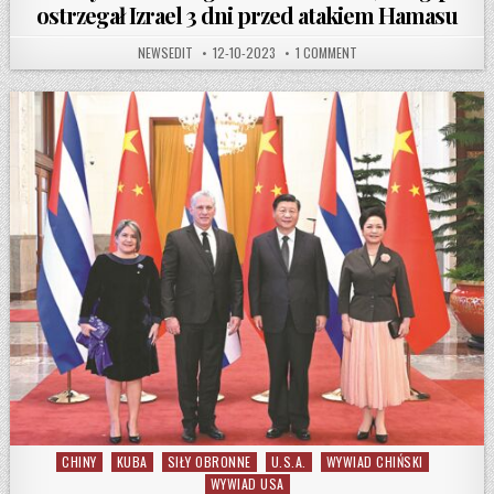
ostrzegał Izrael 3 dni przed atakiem Hamasu
AUTHOR:
PUBLISHED DATE:
ON AMERYKAŃSKI KONGRES
NEWSEDIT
12-10-2023
1 COMMENT
CHINY
KUBA
SIŁY OBRONNE
U.S.A.
WYWIAD CHIŃSKI
Posted in
WYWIAD USA