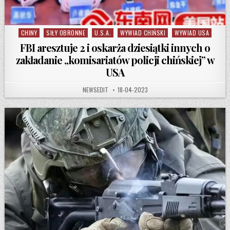
CHINY
SIŁY OBRONNE
U.S.A.
WYWIAD CHIŃSKI
WYWIAD USA
Posted in
FBI aresztuje 2 i oskarża dziesiątki innych o
zakładanie „komisariatów policji chińskiej” w
USA
AUTHOR:
PUBLISHED DATE:
NEWSEDIT
18-04-2023