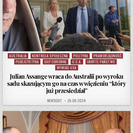
AUSTRALIA
KONTROLA SPOŁECZNA
POLITYKA
PRAWORZĄDNOŚĆ
Posted in
PUBLICYSTYKA
SIŁY OBRONNE
U.S.A.
UKRYTE PAŃSTWO
WYWIAD USA
Julian Assange wraca do Australii po wyroku
sadu skazującym go na czas w więzieniu “który
już przesiedział”
AUTHOR:
PUBLISHED DATE:
NEWSEDIT
26-06-2024