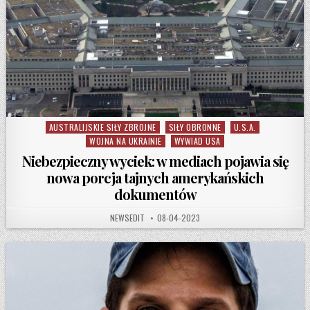
AUSTRALIJSKIE SIŁY ZBROJNE
SIŁY OBRONNE
U.S.A.
Posted in
WOJNA NA UKRAINIE
WYWIAD USA
Niebezpieczny wyciek: w mediach pojawia się
nowa porcja tajnych amerykańskich
dokumentów
AUTHOR:
PUBLISHED DATE:
NEWSEDIT
08-04-2023