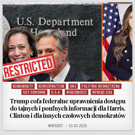
KOMUNIKATY
KONSERWATYZM
ONZ
POLITYKA WEWNĘTRZNA
Posted in
SIŁY OBRONNE
U.S.A.
WIADOMOŚCI
WYWIAD USA
Trump cofa federalne uprawnienia dostępu
do tajnych i poufnych informacji dla Harris,
Clinton i dla innych czołowych demokratów
AUTHOR:
PUBLISHED DATE:
NEWSEDIT
23-03-2025