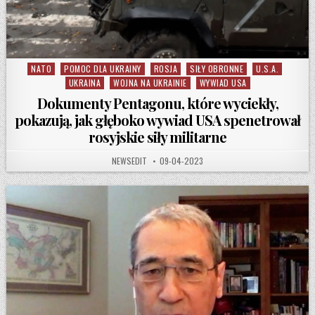
NATO
POMOC DLA UKRAINY
ROSJA
SIŁY OBRONNE
U.S.A.
Posted in
UKRAINA
WOJNA NA UKRAINIE
WYWIAD USA
Dokumenty Pentagonu, które wyciekły,
pokazują, jak głęboko wywiad USA spenetrował
rosyjskie siły militarne
AUTHOR:
PUBLISHED DATE:
NEWSEDIT
09-04-2023