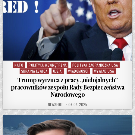
NATO
POLITYKA WEWNĘTRZNA
POLITYKA ZAGRANICZNA USA
Posted in
SKRAJNA LEWICA
U.S.A.
WIADOMOŚCI
WYWIAD USA
Trump wyrzuca z pracy „nielojalnych”
pracowników zespołu Rady Bezpieczeństwa
Narodowego
AUTHOR:
PUBLISHED DATE:
NEWSEDIT
06-04-2025