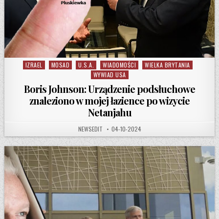
IZRAEL
MOSAD
U.S.A.
WIADOMOŚCI
WIELKA BRYTANIA
Posted in
WYWIAD USA
Boris Johnson: Urządzenie podsłuchowe
znaleziono w mojej łazience po wizycie
Netanjahu
AUTHOR:
PUBLISHED DATE:
NEWSEDIT
04-10-2024