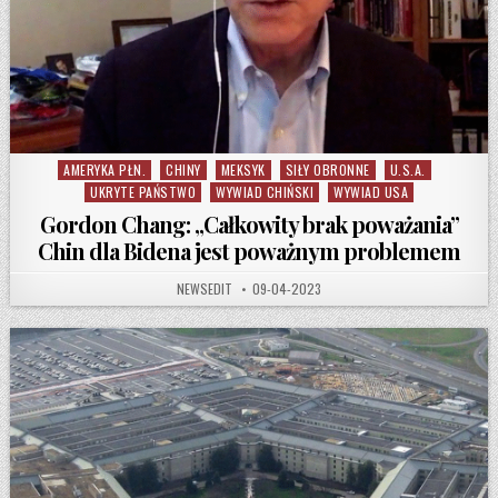
AMERYKA PŁN.
CHINY
MEKSYK
SIŁY OBRONNE
U.S.A.
Posted in
UKRYTE PAŃSTWO
WYWIAD CHIŃSKI
WYWIAD USA
Gordon Chang: „Całkowity brak poważania”
Chin dla Bidena jest poważnym problemem
AUTHOR:
PUBLISHED DATE:
NEWSEDIT
09-04-2023