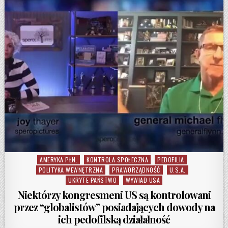
AMERYKA PŁN.
KONTROLA SPOŁECZNA
PEDOFILIA
Posted in
POLITYKA WEWNĘTRZNA
PRAWORZĄDNOŚĆ
U.S.A.
UKRYTE PAŃSTWO
WYWIAD USA
Niektórzy kongresmeni US są kontrolowani
przez “globalistów” posiadających dowody na
ich pedofilską działałność