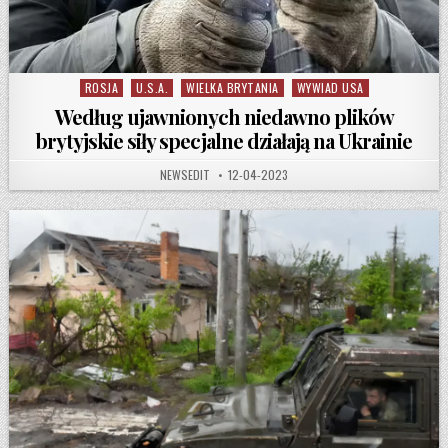
ROSJA
U.S.A.
WIELKA BRYTANIA
WYWIAD USA
Posted in
Według ujawnionych niedawno plików
brytyjskie siły specjalne działają na Ukrainie
AUTHOR:
PUBLISHED DATE:
NEWSEDIT
12-04-2023