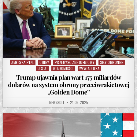
AMERYKA PŁN.
CHINY
PRZEMYSŁ ZBROJENIOWY
SIŁY OBRONNE
Posted in
U.S.A.
WIADOMOŚCI
WYWIAD USA
Trump ujawnia plan wart 175 miliardów
dolarów na system obrony przeciwrakietowej
„Golden Dome”
AUTHOR:
PUBLISHED DATE:
NEWSEDIT
21-05-2025