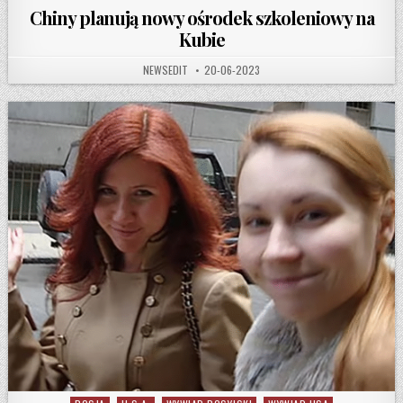
Chiny planują nowy ośrodek szkoleniowy na
Kubie
AUTHOR:
PUBLISHED DATE:
NEWSEDIT
20-06-2023