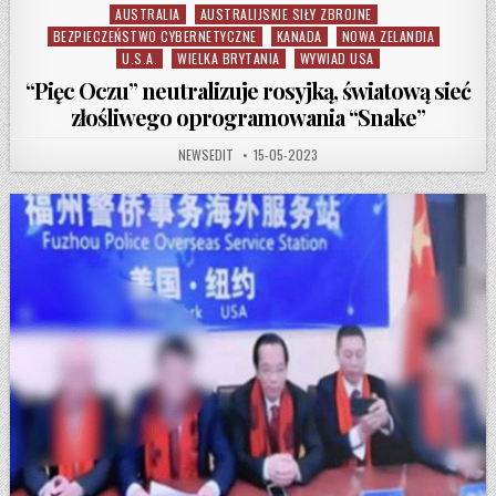
AUSTRALIA
AUSTRALIJSKIE SIŁY ZBROJNE
Posted in
BEZPIECZEŃSTWO CYBERNETYCZNE
KANADA
NOWA ZELANDIA
U.S.A.
WIELKA BRYTANIA
WYWIAD USA
“Pięc Oczu” neutralizuje rosyjką, światową sieć
złośliwego oprogramowania “Snake”
AUTHOR:
PUBLISHED DATE:
NEWSEDIT
15-05-2023