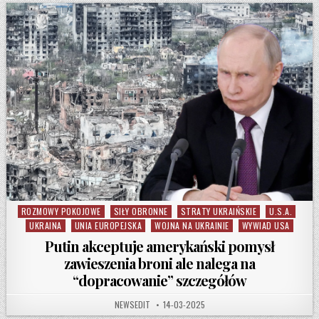
ROZMOWY POKOJOWE
SIŁY OBRONNE
STRATY UKRAIŃSKIE
U.S.A.
Posted in
UKRAINA
UNIA EUROPEJSKA
WOJNA NA UKRAINIE
WYWIAD USA
Putin akceptuje amerykański pomysł
zawieszenia broni ale nalega na
“dopracowanie” szczegółów
AUTHOR:
PUBLISHED DATE:
NEWSEDIT
14-03-2025