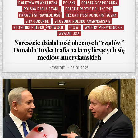
POLITYKA WEWNĘTRZNA
POLSKA
POLSKA GOSPODARKA
POLSKA RACJA STANU
POLSKIE PARTIE POLITYCZNE
PRAWO I SPRAWIEDLIOŚĆ
RESORT POSTKOMUNISTYCZNY
SIŁY OBRONNE
STOSUNKI POLSKO-AMERYKAŃSKIE
STOSUNKI POLSKO_ŻYDOWSKIE
U.S.A.
WYBORY PREZYDENCKIE
WYWIAD USA
Nareszcie działalność obecnych “rządów”
Donalda Tuska trafia na łamy liczących się
mediów amerykańskich
AUTHOR:
PUBLISHED DATE:
NEWSEDIT
08-01-2025