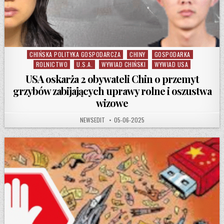
CHIŃSKA POLITYKA GOSPODARCZA
CHINY
GOSPODARKA
Posted in
ROLNICTWO
U.S.A.
WYWIAD CHIŃSKI
WYWIAD USA
USA oskarża 2 obywateli Chin o przemyt
grzybów zabijających uprawy rolne i oszustwa
wizowe
AUTHOR:
PUBLISHED DATE:
NEWSEDIT
05-06-2025