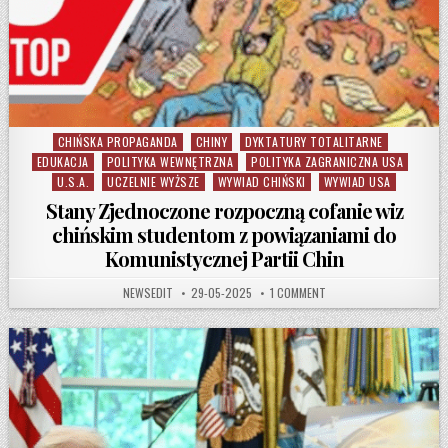
CHIŃSKA PROPAGANDA
CHINY
DYKTATURY TOTALITARNE
Posted in
EDUKACJA
POLITYKA WEWNĘTRZNA
POLITYKA ZAGRANICZNA USA
U.S.A.
UCZELNIE WYŻSZE
WYWIAD CHIŃSKI
WYWIAD USA
Stany Zjednoczone rozpoczną cofanie wiz
chińskim studentom z powiązaniami do
Komunistycznej Partii Chin
AUTHOR:
PUBLISHED DATE:
ON STANY ZJEDNOCZONE 
NEWSEDIT
29-05-2025
1 COMMENT