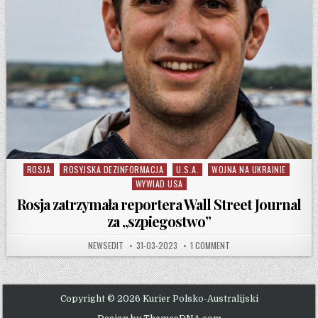
ROSJA
ROSYJSKA DEZINFORMACJA
U.S.A.
WOJNA NA UKRAINIE
Posted in
WYWIAD USA
Rosja zatrzymała reportera Wall Street Journal
za „szpiegostwo”
AUTHOR:
PUBLISHED DATE:
ON ROSJA ZATRZYMAŁA R
NEWSEDIT
31-03-2023
1 COMMENT
Copyright © 2026 Kurier Polsko-Australijski