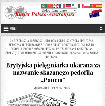
Skip to content
MENU
POSTED IN
DESTRUKCJA KOBIECOŚCI
,
IDEOLOGIA LGBTQ
,
KONTROLA SPOŁECZNA
,
MEDYCYNA
,
NIETOLERANCJA RELIGIJNA
,
OKULT
,
OPOZYCJA IDEOLOGII LGBTQ
,
PEDOFILIA
,
POPRAWNOŚĆ POLITYCZNA
,
PRZEŚLADOWANIE CHRZEŚCIJAN
,
PRZESTĘPSTWA MEDYCZNE
,
SCHORZENIA PSYCHICZNE
,
SKRAJNA LEWICA
,
WIELKA
BRYTANIA
Brytyjska pielęgniarka ukarana za
nazwanie skazanego pedofila
„Panem”
AUTHOR:
PUBLISHED DATE:
NEWSEDIT
29-03-2025