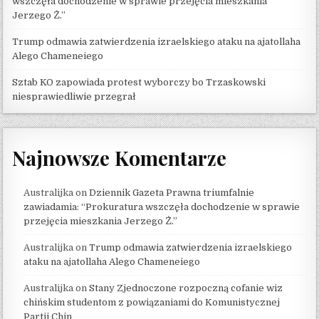
wszczęła dochodzenie w sprawie przejęcia mieszkania
Jerzego Ż.”
Trump odmawia zatwierdzenia izraelskiego ataku na ajatollaha
Alego Chameneiego
Sztab KO zapowiada protest wyborczy bo Trzaskowski
niesprawiedliwie przegrał
Najnowsze Komentarze
Australijka
on
Dziennik Gazeta Prawna triumfalnie
zawiadamia: “Prokuratura wszczęła dochodzenie w sprawie
przejęcia mieszkania Jerzego Ż.”
Australijka
on
Trump odmawia zatwierdzenia izraelskiego
ataku na ajatollaha Alego Chameneiego
Australijka
on
Stany Zjednoczone rozpoczną cofanie wiz
chińskim studentom z powiązaniami do Komunistycznej
Partii Chin