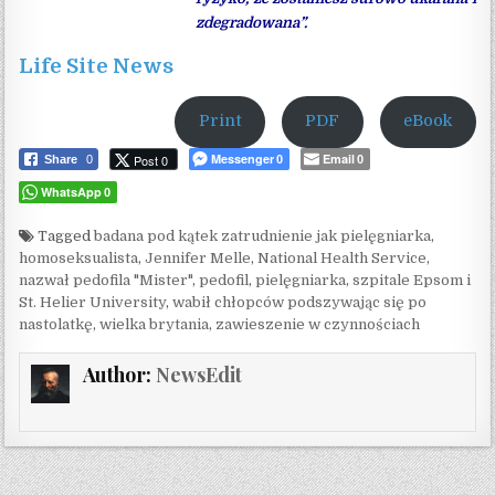
zdegradowana”.
Life Site News
Print
PDF
eBook
Messenger
Email
Post 0
Share
0
0
0
WhatsApp
0
Tagged
badana pod kątek zatrudnienie jak pielęgniarka
,
homoseksualista
,
Jennifer Melle
,
National Health Service
,
nazwał pedofila "Mister"
,
pedofil
,
pielęgniarka
,
szpitale Epsom i
St. Helier University
,
wabił chłopców podszywając się po
nastolatkę
,
wielka brytania
,
zawieszenie w czynnościach
Author:
NewsEdit