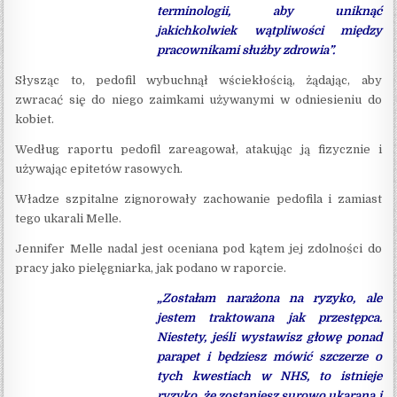
terminologii, aby uniknąć
jakichkolwiek wątpliwości między
pracownikami służby zdrowia”.
Słysząc to, pedofil wybuchnął wściekłością, żądając, aby
zwracać się do niego zaimkami używanymi w odniesieniu do
kobiet.
Według raportu pedofil zareagował, atakując ją fizycznie i
używając epitetów rasowych.
Władze szpitalne zignorowały zachowanie pedofila i zamiast
tego ukarali Melle.
Jennifer Melle nadal jest oceniana pod kątem jej zdolności do
pracy jako pielęgniarka, jak podano w raporcie.
„Zostałam narażona na ryzyko, ale
jestem traktowana jak przestępca.
Niestety, jeśli wystawisz głowę ponad
parapet i będziesz mówić szczerze o
tych kwestiach w NHS, to istnieje
ryzyko, że zostaniesz ​​surowo ukarana i