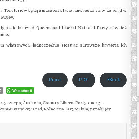
cy Terytoriów będą zmuszeni płacić najwyższe ceny za prąd w
 Maley.
y sąsiedni rząd Queensland Liberal National Party również
anie.
m wiatrowych, jednocześnie stosując surowsze kryteria ich
Print
PDF
eBook
WhatsApp
0
0
grtycznego
,
Australia
,
Country Liberal Party
,
energia
konserwatywny rząd
,
Półnoicne Terytorium
,
przekręty