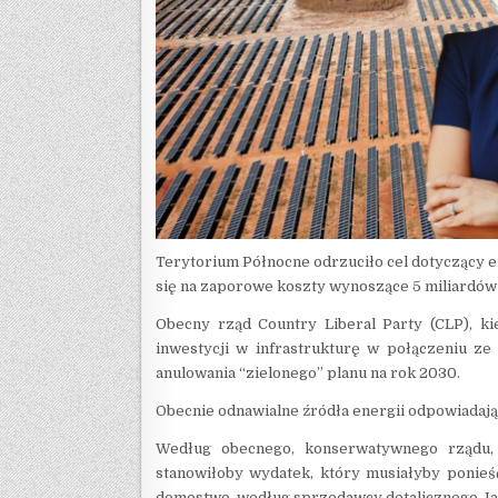
Terytorium Północne odrzuciło cel dotyczący e
się na zaporowe koszty wynoszące 5 miliardów
Obecny rząd Country Liberal Party (CLP), ki
inwestycji w infrastrukturę w połączeniu ze
anulowania “zielonego” planu na rok 2030.
Obecnie odnawialne źródła energii odpowiadają
Według obecnego, konserwatywnego rządu, 
stanowiłoby wydatek, który musiałyby poni
domostwo, według sprzedawcy detalicznego Ja