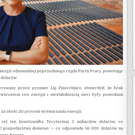
nergii odnawialnej poprzedniego rządu Partii Pracy, powołując
 dolarów.
erowany przez premier Lię Finocchiaro, stwierdził, że brak
 wzrostem cen energii i niestabilnością sieci były powodami
 za około 20 procent wytwarzania energii.
cel ten kosztowałby Terytorium 5 miliardów dolarów, co
eść gospodarstwa domowe — co odpowiada 56 000 dolarów na
cana Energy.