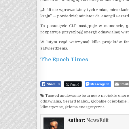
„Jeśli nie wprowadzimy tych zmian, mieszkań
kraju” — powiedział minister ds. energii Gerard
To posunięcie CLP następuje w momencie, gd
rozpatruje przyszłość energii odnawialnej w st
W lutym rząd wstrzymał kilka projektów far
zatwierdzenia.
The Epoch Times
Messenger
Email
Post 0
Share
0
0
Tagged
anulowanie bzurnego projektu ener
odnawialna
,
Gerard Maley.
,
globalne ocieplanie
,
klimatyczne
,
ściema energetyczna
Author:
NewsEdit