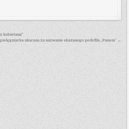
z kobietami”
 pielęgniarka ukarana za nazwanie skazanego pedofila „Panem” →