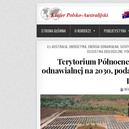
Skip to content
STRONA GŁÓWNA
O KURIERZE
PUBLICYSTYKA
POSTED IN
AUSTRALIA
,
ENERGETYKA
,
ENERGIA ODNAWIALNA
,
GOSP
OSZUSTWA EKOLOGICZNE
,
PÓ
Terytorium Północne w
odnawialnej na 2030, poda
AU
NE