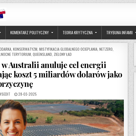
KOMENTARZ POLITYCZNY
TEORIA KRYTYCZNA
TRYBUNA INFAMII
ODARKA
,
KONSERWATYZM
,
MISTYFIKACJA GLOBALNEGO OCIEPLANIA
,
NETZERO
,
ŁNOCNE TERYTORIUM
,
QUEENSLAND
,
ZIELONY ŁAD
 Australii anuluje cel energii
jąc koszt 5 miliardów dolarów jako
przyczynę
THOR:
PUBLISHED DATE:
WSEDIT
28-03-2025