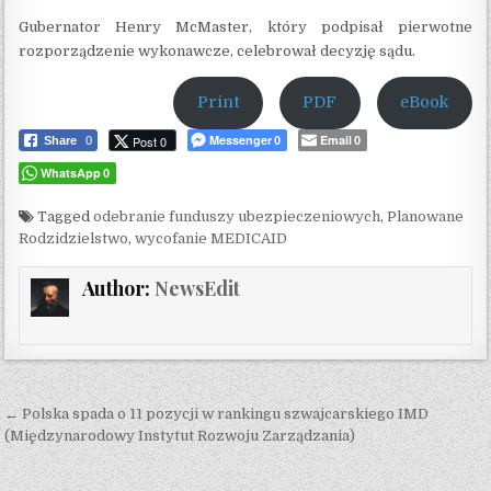
Gubernator Henry McMaster, który podpisał pierwotne
rozporządzenie wykonawcze, celebrował decyzję sądu.
Print
PDF
eBook
Messenger
Email
Post 0
Share
0
0
0
WhatsApp
0
Tagged
odebranie funduszy ubezpieczeniowych
,
Planowane
Rodzidzielstwo
,
wycofanie MEDICAID
Author:
NewsEdit
Post navigation
← Polska spada o 11 pozycji w rankingu szwajcarskiego IMD
(Międzynarodowy Instytut Rozwoju Zarządzania)