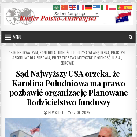
Skip to content
MENU
POSTED IN
KONSERWATYZM
,
KONTROLA LUDNOŚCI
,
POLITYKA WEWNĘTRZNA
,
PRAKTYKI
SZKODLIWE DLA ZDROWIA
,
PRZESTĘPSTWA MEDYCZNE
,
PŁODNOŚĆ
,
U.S.A.
,
ZDROWIE
Sąd Najwyższy USA orzeka, że ​​
Karolina Południowa ma prawo
pozbawić organizację Planowane
Rodzicielstwo funduszy
AUTHOR:
PUBLISHED DATE:
NEWSEDIT
27-06-2025