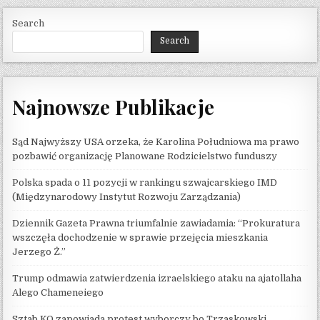
Search
Search
Najnowsze Publikacje
Sąd Najwyższy USA orzeka, że ​​Karolina Południowa ma prawo
pozbawić organizację Planowane Rodzicielstwo funduszy
Polska spada o 11 pozycji w rankingu szwajcarskiego IMD
(Międzynarodowy Instytut Rozwoju Zarządzania)
Dziennik Gazeta Prawna triumfalnie zawiadamia: “Prokuratura
wszczęła dochodzenie w sprawie przejęcia mieszkania
Jerzego Ż.”
Trump odmawia zatwierdzenia izraelskiego ataku na ajatollaha
Alego Chameneiego
Sztab KO zapowiada protest wyborczy bo Trzaskowski