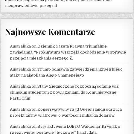
niesprawiedliwie przegrał
Najnowsze Komentarze
Australijka
on
Dziennik Gazeta Prawna triumfalnie
zawiadamia: “Prokuratura wszczęła dochodzenie w sprawie
przejęcia mieszkania Jerzego Ż.”
Australijka
on
Trump odmawia zatwierdzenia izraelskiego
ataku na ajatollaha Alego Chameneiego
Australijka
on
Stany Zjednoczone rozpoczną cofanie wiz
chińskim studentom z powiązaniami do Komunistycznej
Partii Chin
Australijka
on
Konserwatywny rząd Queenslandu odrzuca
projekt farmy wiatrowej o wartości 1 miliarda dolarów
Australijka
on
Były aktywista LGBTQ Waldemar Krysiak o
rzeczywistej postawie “tęczowej” kandydata