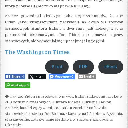
który prowadził śledztwo w sprawie Burismy.
Archer powiedział śledczym Izby Reprezentantów, że Joe
Biden, jako wiceprezydent, zadzwonił na około 20 spotkań
biznesowych Huntera Bidena i dwa razy jadł kolację z jego
partnerami biznesowymi. Joe Biden nie omawiał spraw
biznesowych, ale wymieniał się uprzejmości z gośćmi.
The Washington Times
Print
PDF
eBook
Messenger
Email
Post 0
Share
0
0
0
WhatsApp
0
Tagged
Biden sprzedawał wpływy
,
Biden zadzwonił na około
20 spotkań biznesowych Huntera Bidena
,
Burisma
,
Devon
Archer
,
handel wpływami
,
Joe Biden zarabiał na "swoim
stanowisku"
,
rodzina Joe Bidena
,
skazany na 1.5 roku wiżęzienia
,
ułaskawienie
,
zatrzymanie śledztwa w sprawie korupcjina
Ukrainie