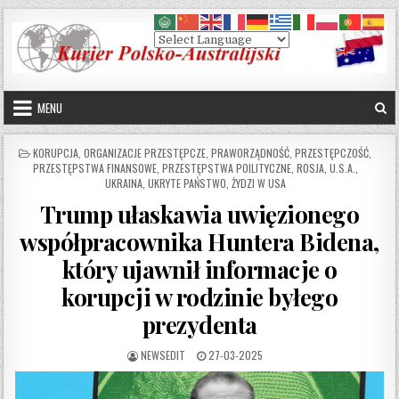
Skip to content
MENU
POSTED IN
KORUPCJA
,
ORGANIZACJE PRZESTĘPCZE
,
PRAWORZĄDNOŚĆ
,
PRZESTĘPCZOŚĆ
,
PRZESTĘPSTWA FINANSOWE
,
PRZESTĘPSTWA POILITYCZNE
,
ROSJA
,
U.S.A.
,
UKRAINA
,
UKRYTE PAŃSTWO
,
ŻYDZI W USA
Trump ułaskawia uwięzionego
współpracownika Huntera Bidena,
który ujawnił informacje o
korupcji w rodzinie byłego
prezydenta
AUTHOR:
PUBLISHED DATE:
NEWSEDIT
27-03-2025