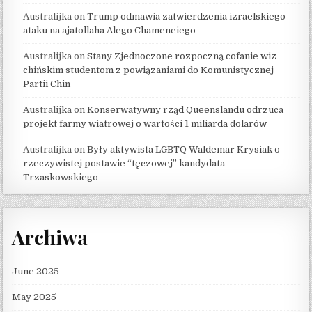
Australijka
on
Trump odmawia zatwierdzenia izraelskiego
ataku na ajatollaha Alego Chameneiego
Australijka
on
Stany Zjednoczone rozpoczną cofanie wiz
chińskim studentom z powiązaniami do Komunistycznej
Partii Chin
Australijka
on
Konserwatywny rząd Queenslandu odrzuca
projekt farmy wiatrowej o wartości 1 miliarda dolarów
Australijka
on
Były aktywista LGBTQ Waldemar Krysiak o
rzeczywistej postawie “tęczowej” kandydata
Trzaskowskiego
Archiwa
June 2025
May 2025