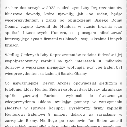
Archer dostarczył w 2023 r. śledczym Izby Reprezentantów
kluczowe dowody, które ujawniły, jak Joe Biden, będąc
wiceprezydentem i zaraz po opuszczeniu Białego Domu
Obamy, często dzwonił do Huntera w czasie trwania jego
spotkań biznesowych Huntera, co pomagało sfinalizować
interesy jego syna z firmami w Chinach, Rosji, Ukrainie i innych
krajach.
Według śledczych Izby Reprezentantów rodzina Bidenów i jej
współpracownicy zarobili na tych interesach 30 milionów
dolarów, a większość pieniędzy wpłynęła, gdy Joe Biden był
wiceprezydentem za kadencji Baraka Obamy.
Co najważniejsze, Devon Archer opowiedział śledczym o
telefonie, który Hunter Biden i czołowi dyrektorzy ukraińskiej
spółki gazowej Burisma wykonali do ówczesnego
wiceprezydenta Bidena, szukając pomocy w zatrzymaniu
śledztwa w sprawie korupcji. Dyrektorzy firmy zapłacili
Hunterowi Bidenowi 3 miliony dolarów za zasiadanie w
zarządzie Birmy. Niedługo po rozmowie Joe Biden zmusił
ukraińskich urzędników do zwolnienia inspektora generalnego,