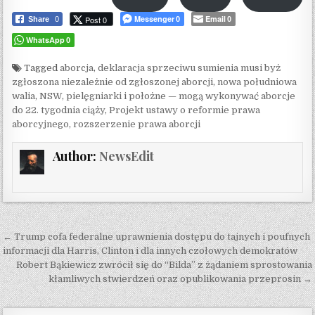
Messenger
Email
Post 0
Share
0
0
0
WhatsApp
0
Tagged
aborcja
,
deklaracja sprzeciwu sumienia musi byż
zgłoszona niezależnie od zgłoszonej aborcji
,
nowa południowa
walia
,
NSW
,
pielęgniarki i położne — mogą wykonywać aborcje
do 22. tygodnia ciąży
,
Projekt ustawy o reformie prawa
aborcyjnego
,
rozszerzenie prawa aborcji
Author:
NewsEdit
Post navigation
← Trump cofa federalne uprawnienia dostępu do tajnych i poufnych
informacji dla Harris, Clinton i dla innych czołowych demokratów
Robert Bąkiewicz zwrócił się do “Bilda” z żądaniem sprostowania
kłamliwych stwierdzeń oraz opublikowania przeprosin →