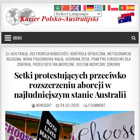
Skip to content
MENU
POSTED IN
AUSTRALIA
,
DESTRUKCJA KOBIECOŚCI
,
KONTROLA SPOŁECZNA
,
NIETOLERANCJA
RELIGIJNA
,
NOWA POŁUDNIOWA WALIA
,
OCHRONA ŻYCIA
,
PRAKTYKI SZKODLIWE DLA
ZDROWIA
,
PRZESTĘPSTWA MEDYCZNE
,
SYSTEM MEDYCZNY
,
ZDROWIE
Setki protestujących przeciwko
rozszerzeniu aborcji w
najludniejszym stanie Australii
AUTHOR:
PUBLISHED DATE:
ON SETKI PROTESTUJĄ
NEWSEDIT
24-03-2025
1 COMMENT