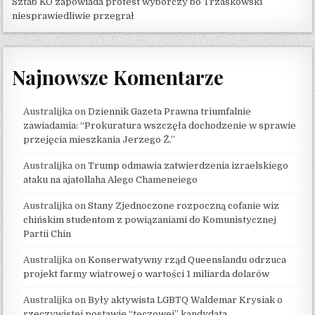
Sztab KO zapowiada protest wyborczy bo Trzaskowski
niesprawiedliwie przegrał
Najnowsze Komentarze
Australijka
on
Dziennik Gazeta Prawna triumfalnie
zawiadamia: “Prokuratura wszczęła dochodzenie w sprawie
przejęcia mieszkania Jerzego Ż.”
Australijka
on
Trump odmawia zatwierdzenia izraelskiego
ataku na ajatollaha Alego Chameneiego
Australijka
on
Stany Zjednoczone rozpoczną cofanie wiz
chińskim studentom z powiązaniami do Komunistycznej
Partii Chin
Australijka
on
Konserwatywny rząd Queenslandu odrzuca
projekt farmy wiatrowej o wartości 1 miliarda dolarów
Australijka
on
Były aktywista LGBTQ Waldemar Krysiak o
rzeczywistej postawie “tęczowej” kandydata