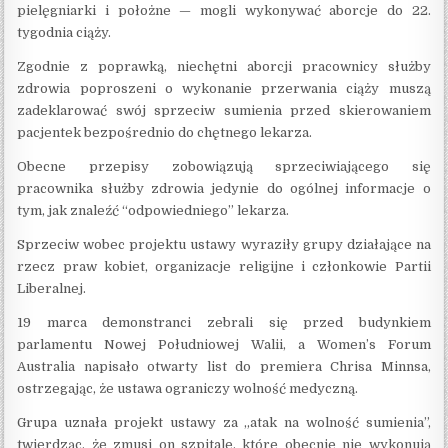
pielęgniarki i położne — mogli wykonywać aborcje do 22.
tygodnia ciąży.
Zgodnie z poprawką, niechętni aborcji pracownicy służby
zdrowia poproszeni o wykonanie przerwania ciąży muszą
zadeklarować swój sprzeciw sumienia przed skierowaniem
pacjentek bezpośrednio do chętnego lekarza.
Obecne przepisy zobowiązują sprzeciwiającego się
pracownika służby zdrowia jedynie do ogólnej informacje o
tym, jak znaleźć “odpowiedniego” lekarza.
Sprzeciw wobec projektu ustawy wyraziły grupy działające na
rzecz praw kobiet, organizacje religijne i członkowie Partii
Liberalnej.
19 marca demonstranci zebrali się przed budynkiem
parlamentu Nowej Południowej Walii, a Women’s Forum
Australia napisało otwarty list do premiera Chrisa Minnsa,
ostrzegając, że ustawa ograniczy wolność medyczną.
Grupa uznała projekt ustawy za „atak na wolność sumienia”,
twierdząc, że zmusi on szpitale, które obecnie nie wykonują