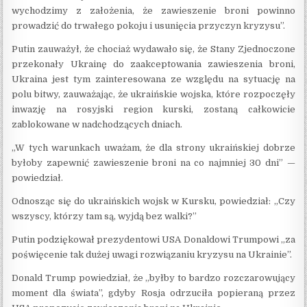
wychodzimy z założenia, że ​​zawieszenie broni powinno
prowadzić do trwałego pokoju i usunięcia przyczyn kryzysu”.
Putin zauważył, że chociaż wydawało się, że Stany Zjednoczone
przekonały Ukrainę do zaakceptowania zawieszenia broni,
Ukraina jest tym zainteresowana ze względu na sytuację na
polu bitwy, zauważając, że ukraińskie wojska, które rozpoczęły
inwazję na rosyjski region kurski, zostaną całkowicie
zablokowane w nadchodzących dniach.
„W tych warunkach uważam, że dla strony ukraińskiej dobrze
byłoby zapewnić zawieszenie broni na co najmniej 30 dni” —
powiedział.
Odnosząc się do ukraińskich wojsk w Kursku, powiedział: „Czy
wszyscy, którzy tam są, wyjdą bez walki?”
Putin podziękował prezydentowi USA Donaldowi Trumpowi „za
poświęcenie tak dużej uwagi rozwiązaniu kryzysu na Ukrainie”.
Donald Trump powiedział, że „byłby to bardzo rozczarowujący
moment dla świata”, gdyby Rosja odrzuciła popieraną przez