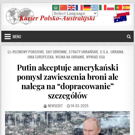
Skip to content
MENU
POSTED IN
ROZMOWY POKOJOWE
,
SIŁY OBRONNE
,
STRATY UKRAIŃSKIE
,
U.S.A.
,
UKRAINA
,
UNIA EUROPEJSKA
,
WOJNA NA UKRAINIE
,
WYWIAD USA
Putin akceptuje amerykański
pomysł zawieszenia broni ale
nalega na “dopracowanie”
szczegółów
AUTHOR:
PUBLISHED DATE:
NEWSEDIT
14-03-2025