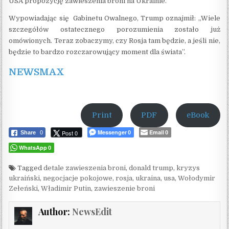
USA propozycję zawieszenia broni na Ukrainie.
Wypowiadając się Gabinetu Owalnego, Trump oznajmił: „Wiele
szczegółów ostatecznego porozumienia zostało już
omówionych. Teraz zobaczymy, czy Rosja tam będzie, a jeśli nie,
będzie to bardzo rozczarowujący moment dla świata”.
NEWSMAX
Print
PDF
eBook
Messenger
Email
Post 0
Share
0
0
0
WhatsApp
0
Tagged
detale zawieszenia broni
,
donald trump
,
kryzys
ukraiński
,
negocjacje pokojowe
,
rosja
,
ukraina
,
usa
,
Wołodymir
Zełeński
,
Władimir Putin
,
zawieszenie broni
Author:
NewsEdit