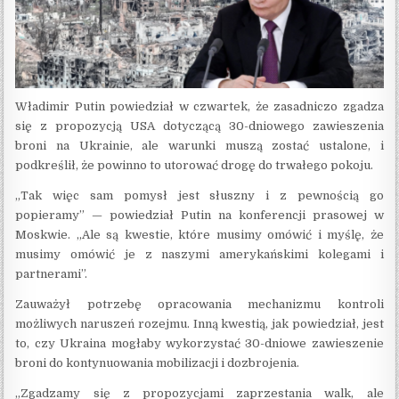
Władimir Putin powiedział w czwartek, że zasadniczo zgadza
się z propozycją USA dotyczącą 30-dniowego zawieszenia
broni na Ukrainie, ale warunki muszą zostać ustalone, i
podkreślił, że powinno to utorować drogę do trwałego pokoju.
„Tak więc sam pomysł jest słuszny i z pewnością go
popieramy” — powiedział Putin na konferencji prasowej w
Moskwie. „Ale są kwestie, które musimy omówić i myślę, że
musimy omówić je z naszymi amerykańskimi kolegami i
partnerami”.
Zauważył potrzebę opracowania mechanizmu kontroli
możliwych naruszeń rozejmu. Inną kwestią, jak powiedział, jest
to, czy Ukraina mogłaby wykorzystać 30-dniowe zawieszenie
broni do kontynuowania mobilizacji i dozbrojenia.
„Zgadzamy się z propozycjami zaprzestania walk, ale