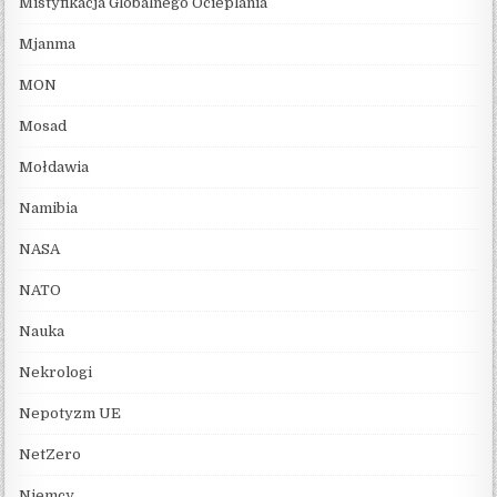
Mistyfikacja Globalnego Ocieplania
Mjanma
MON
Mosad
Mołdawia
Namibia
NASA
NATO
Nauka
Nekrologi
Nepotyzm UE
NetZero
Niemcy