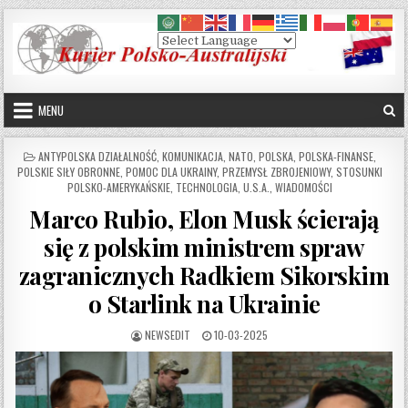
Skip to content
MENU
POSTED IN
ANTYPOLSKA DZIAŁALNOŚĆ
,
KOMUNIKACJA
,
NATO
,
POLSKA
,
POLSKA-FINANSE
,
POLSKIE SIŁY OBRONNE
,
POMOC DLA UKRAINY
,
PRZEMYSŁ ZBROJENIOWY
,
STOSUNKI
POLSKO-AMERYKAŃSKIE
,
TECHNOLOGIA
,
U.S.A.
,
WIADOMOŚCI
Marco Rubio, Elon Musk ścierają
się z polskim ministrem spraw
zagranicznych Radkiem Sikorskim
o Starlink na Ukrainie
AUTHOR:
PUBLISHED DATE:
NEWSEDIT
10-03-2025