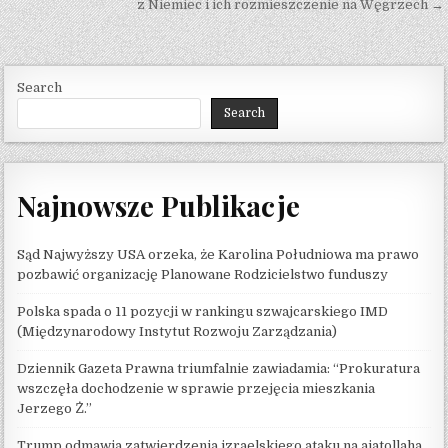
z Niemiec i ich rozmieszczenie na Węgrzech →
Search
Search
Najnowsze Publikacje
Sąd Najwyższy USA orzeka, że ​​Karolina Południowa ma prawo
pozbawić organizację Planowane Rodzicielstwo funduszy
Polska spada o 11 pozycji w rankingu szwajcarskiego IMD
(Międzynarodowy Instytut Rozwoju Zarządzania)
Dziennik Gazeta Prawna triumfalnie zawiadamia: “Prokuratura
wszczęła dochodzenie w sprawie przejęcia mieszkania
Jerzego Ż.”
Trump odmawia zatwierdzenia izraelskiego ataku na ajatollaha