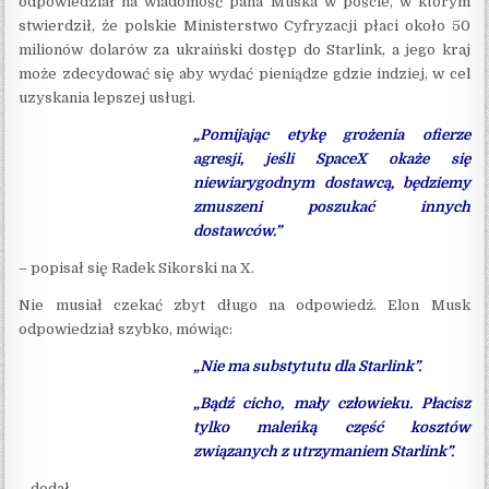
odpowiedział na wiadomość pana Muska w poście, w którym
stwierdził, że polskie Ministerstwo Cyfryzacji płaci około 50
milionów dolarów za ukraiński dostęp do Starlink, a jego kraj
może zdecydować się aby wydać pieniądze gdzie indziej, w cel
uzyskania lepszej usługi.
„Pomijając etykę grożenia ofierze
agresji, jeśli SpaceX okaże się
niewiarygodnym dostawcą, będziemy
zmuszeni poszukać innych
dostawców.”
– popisał się Radek Sikorski na X.
Nie musiał czekać zbyt długo na odpowiedź. Elon Musk
odpowiedział szybko, mówiąc:
„Nie ma substytutu dla Starlink”.
„Bądź cicho, mały człowieku. Płacisz
tylko maleńką część kosztów
związanych z utrzymaniem Starlink”.
– dodał.