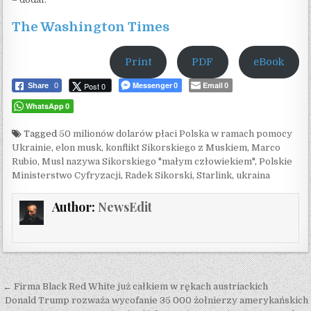
The Washington Times
Print
PDF
eBook
Messenger
Email
Post 0
Share
0
0
0
WhatsApp
0
Tagged
50 milionów dolarów płaci Polska w ramach pomocy
Ukrainie
,
elon musk
,
konflikt Sikorskiego z Muskiem
,
Marco
Rubio
,
Musl nazywa Sikorskiego "małym człowiekiem"
,
Polskie
Ministerstwo Cyfryzacji
,
Radek Sikorski
,
Starlink
,
ukraina
Author:
NewsEdit
Post navigation
← Firma Black Red White już całkiem w rękach austriackich
Donald Trump rozważa wycofanie 35 000 żołnierzy amerykańskich