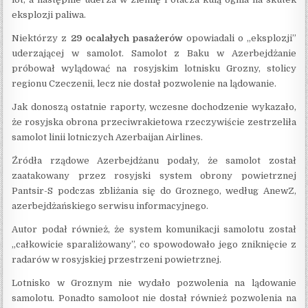
eksplozji paliwa.
Niektórzy z
29 ocalałych pasażerów
opowiadali o „eksplozji”
uderzającej w samolot. Samolot z Baku w Azerbejdżanie
próbował wylądować na rosyjskim lotnisku Grozny, stolicy
regionu Czeczenii, lecz nie dostał pozwolenie na lądowanie.
Jak donoszą ostatnie raporty, wczesne dochodzenie wykazało,
że rosyjska obrona przeciwrakietowa rzeczywiście zestrzeliła
samolot linii lotniczych Azerbaijan Airlines.
Źródła rządowe Azerbejdżanu podały, że samolot został
zaatakowany przez rosyjski system obrony powietrznej
Pantsir-S podczas zbliżania się do Groznego, według AnewZ,
azerbejdżańskiego serwisu informacyjnego.
Autor podał również, że system komunikacji samolotu został
„całkowicie sparaliżowany”, co spowodowało jego zniknięcie z
radarów w rosyjskiej przestrzeni powietrznej.
Lotnisko w Groznym nie wydało pozwolenia na lądowanie
samolotu. Ponadto samoloot nie dostał również pozwolenia na