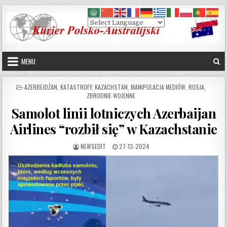
Skip to content
MENU
POSTED IN
AZERBEJDŻAN
,
KATASTROFY
,
KAZACHSTAN
,
MANIPULACJA MEDIÓW
,
ROSJA
,
ZBRODNIE WOJENNE
Samolot linii lotniczych Azerbaijan
Airlines “rozbił się” w Kazachstanie
AUTHOR:
PUBLISHED DATE:
NEWSEDIT
27-12-2024