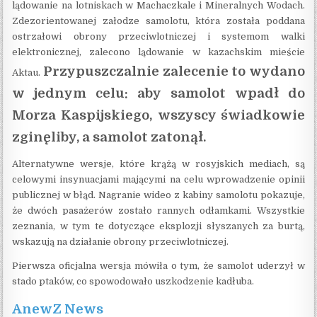
lądowanie na lotniskach w Machaczkale i Mineralnych Wodach.
Zdezorientowanej załodze samolotu, która została poddana
ostrzałowi obrony przeciwlotniczej i systemom walki
elektronicznej, zalecono lądowanie w kazachskim mieście
Przypuszczalnie zalecenie to wydano
Aktau.
w jednym celu: aby samolot wpadł do
Morza Kaspijskiego, wszyscy świadkowie
zginęliby, a samolot zatonął.
Alternatywne wersje, które krążą w rosyjskich mediach, są
celowymi insynuacjami mającymi na celu wprowadzenie opinii
publicznej w błąd. Nagranie wideo z kabiny samolotu pokazuje,
że dwóch pasażerów zostało rannych odłamkami. Wszystkie
zeznania, w tym te dotyczące eksplozji słyszanych za burtą,
wskazują na działanie obrony przeciwlotniczej.
Pierwsza oficjalna wersja mówiła o tym, że samolot uderzył w
stado ptaków, co spowodowało uszkodzenie kadłuba.
AnewZ News