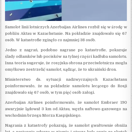
Samolot linii lotniczych Azerbaijan Airlines rozbił się w środę w
pobliżu Aktau w Kazachstanie. Na pokładzie znajdowało się 67
osób. W katastrofie zginęło co najmniej 38 osób.
Jedno z nagrań, podobno nagrane po katastrofie, pokazuje
ślady odłamków lub pocisków na tylnej części kadłuba samolotu.
Inna teoria sugeruje, że rosyjska obrona przeciwlotnicza mogła
omyłkowo zestrzelić samolot, sądząc, że to ukraiński dron.
Ministerstwo ds. sytuacji nadzwyczajnych Kazachstanu
poinformowało, że na pokładzie samolotu lecącego do Rosji
znajdowało się 67 osób, w tym pięć osób załogi.
Azerbaijan Airlines poinformowało, że samolot Embraer 190
awaryjnie lądował 3 km od Aktau, węzła naftowo-gazowego na
wschodnim brzegu Morza Kaspijskiego.
Nagrania z katastrofy pokazują, że samolot gwałtownie obniża
lot, a następnie uderza w ziemię i otacza kulą ognia na skutek