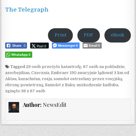
The Telegraph
Print
PDF
eBook
Messenger
Email
Post 0
Share
0
0
0
WhatsApp
0
Tagged
29 osób przeżyło katastrofę
,
67 osób na pokładzie
,
azerbejdżan
,
Czecznia
,
Embraer 190 awaryjnie lądował 3 km od
Aktau
,
kazachstan
,
rosja
,
samolot ostrzelany przez rosyjską
obronę powietrzną
,
Samolot z Baku
,
uszkodzenie kadłuba
,
zginęło 38 z 67 osób
Author:
NewsEdit