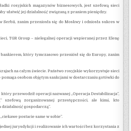
kładki rosyjskich magazynów biznesowych, jest szefową sieci
y ułatwić jej działalność związaną z praniem pieniędzy.
w Serbii, zanim przeniosła się do Moskwy i odniosła sukces w
eci, TGR Group – nielegalnej operacji wspieranej przez Elenę
 bankierem, który tymczasowo przeniósł się do Europy, zanim
rajach na całym świecie. Państwo rosyjskie wykorzystuje sieci
że pomaga osobom objętym sankcjami w dostarczaniu gotówki do
, który przewodził operacji nazwanej „Operacja Destabilizacja”,
” szefową zorganizowanej przestępczości, ale kimś, kto
 działalność gospodarczą”.
 „ciekawe postacie same w sobie”.
jednej jurysdykcji i realizowanie ich wartości bez korzystania z