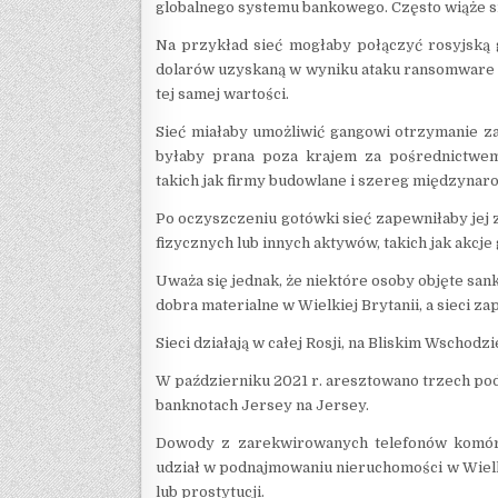
globalnego systemu bankowego. Często wiąże s
Na przykład sieć mogłaby połączyć rosyjską 
dolarów uzyskaną w wyniku ataku ransomware
tej samej wartości.
Sieć miałaby umożliwić gangowi otrzymanie z
byłaby prana poza krajem za pośrednictwem
takich jak firmy budowlane i szereg międzyna
Po oczyszczeniu gotówki sieć zapewniłaby jej z
fizycznych lub innych aktywów, takich jak akcje
Uważa się jednak, że niektóre osoby objęte sa
dobra materialne w Wielkiej Brytanii, a sieci z
Sieci działają w całej Rosji, na Bliskim Wschodzi
W październiku 2021 r. aresztowano trzech po
banknotach Jersey na Jersey.
Dowody z zarekwirowanych telefonów komórko
udział w podnajmowaniu nieruchomości w Wielki
lub prostytucji.