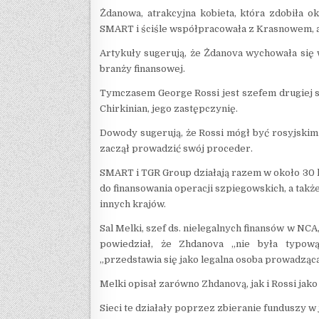
Żdanowa, atrakcyjna kobieta, która zdobiła o
SMART i ściśle współpracowała z Krasnowem, ab
Artykuły sugerują, że Żdanova wychowała się 
branży finansowej.
Tymczasem George Rossi jest szefem drugiej si
Chirkinian, jego zastępczynię.
Dowody sugerują, że Rossi mógł być rosyjskim
zaczął prowadzić swój proceder.
SMART i TGR Group działają razem w około 30 k
do finansowania operacji szpiegowskich, a tak
innych krajów.
Sal Melki, szef ds. nielegalnych finansów w NCA
powiedział, że Zhdanova „nie była typową
„przedstawia się jako legalna osoba prowadząca
Melki opisał zarówno Zhdanovą, jak i Rossi jako
Sieci te działały poprzez zbieranie funduszy w 