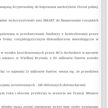
maganą kryptowalutę do kupowania narkotyków i broni palnej,
yjskie wykorzystywało sieć SMART do finansowania rosyjskich
ngażowana w przekazywanie funduszy z kontrolowanej przez
sia Today, rosyjskojęzycznym dziennikarzom mieszkającym w
by w wyniku koordynowanych przez NCA dochodzeń w sprawie
o miejsce w Wielkiej Brytanii, a 20 milionów funtów zostało
lać co najmniej 15 milionów funtów, uważa się, że prawdziwa
nkcjami, aresztowanych – lub obłożonych obiema karami.
m roku i obecnie przebywa w areszcie we Francji. Miejsce
ez władze mogą zostać zastąpione przez inne osoby powiązane