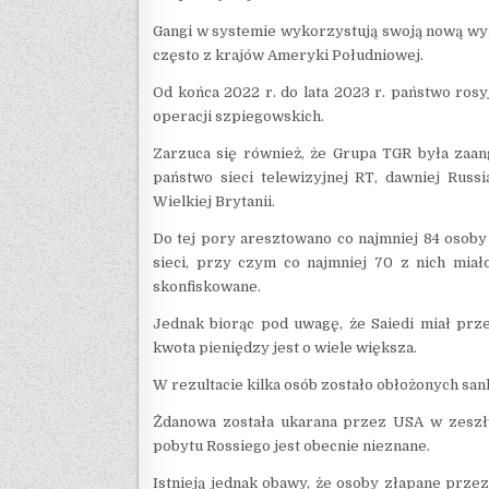
Gangi w systemie wykorzystują swoją nową wy
często z krajów Ameryki Południowej.
Od końca 2022 r. do lata 2023 r. państwo ros
operacji szpiegowskich.
Zarzuca się również, że Grupa TGR była zaa
państwo sieci telewizyjnej RT, dawniej Rus
Wielkiej Brytanii.
Do tej pory aresztowano co najmniej 84 oso
sieci, przy czym co najmniej 70 z nich miał
skonfiskowane.
Jednak biorąc pod uwagę, że Saiedi miał prze
kwota pieniędzy jest o wiele większa.
W rezultacie kilka osób zostało obłożonych sa
Żdanowa została ukarana przez USA w zeszły
pobytu Rossiego jest obecnie nieznane.
Istnieją jednak obawy, że osoby złapane prz