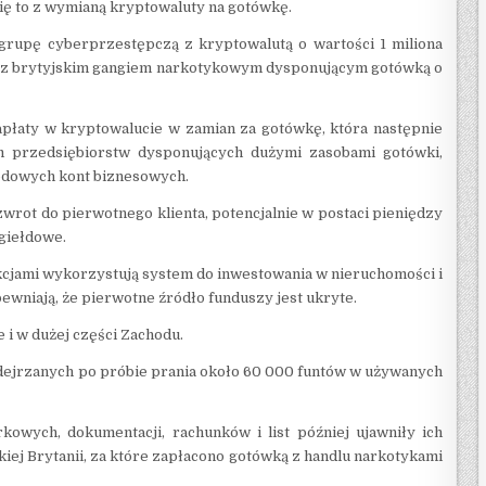
ię to z wymianą kryptowaluty na gotówkę.
grupę cyberprzestępczą z kryptowalutą o wartości 1 miliona
 z brytyjskim gangiem narkotykowym dysponującym gotówką o
apłaty w kryptowalucie w zamian za gotówkę, która następnie
 przedsiębiorstw dysponujących dużymi zasobami gotówki,
rodowych kont biznesowych.
wrot do pierwotnego klienta, potencjalnie w postaci pieniędzy
 giełdowe.
nkcjami wykorzystują system do inwestowania w nieruchomości i
apewniają, że pierwotne źródło funduszy jest ukryte.
e i w dużej części Zachodu.
dejrzanych po próbie prania około 60 000 funtów w używanych
wych, dokumentacji, rachunków i list później ujawniły ich
ej Brytanii, za które zapłacono gotówką z handlu narkotykami