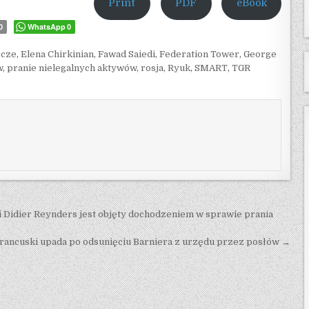
Print
PDF
eBook
WhatsApp
0
0
pcze
,
Elena Chirkinian
,
Fawad Saiedi
,
Federation Tower
,
George
w
,
pranie nielegalnych aktywów
,
rosja
,
Ryuk
,
SMART
,
TGR
 Didier Reynders jest objęty dochodzeniem w sprawie prania
francuski upada po odsunięciu Barniera z urzędu przez posłów →