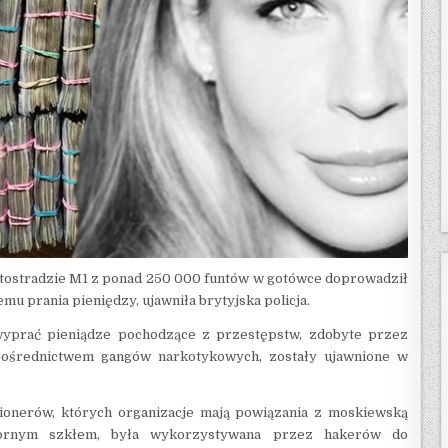
utostradzie M1 z ponad 250 000 funtów w gotówce doprowadził
u prania pieniędzy, ujawniła brytyjska policja.
wyprać pieniądze pochodzące z przestępstw, zdobyte przez
 pośrednictwem gangów narkotykowych, zostały ujawnione w
ionerów, których organizacje mają powiązania z moskiewską
pornym szkłem, była wykorzystywana przez hakerów do