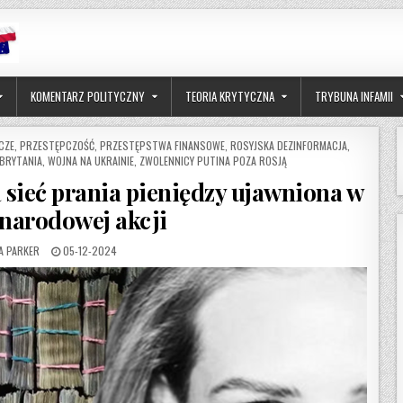
KOMENTARZ POLITYCZNY
TEORIA KRYTYCZNA
TRYBUNA INFAMII
CZE
,
PRZESTĘPCZOŚĆ
,
PRZESTĘPSTWA FINANSOWE
,
ROSYJSKA DEZINFORMACJA
,
 BRYTANIA
,
WOJNA NA UKRAINIE
,
ZWOLENNICY PUTINA POZA ROSJĄ
 sieć prania pieniędzy ujawniona w
narodowej akcji
OR:
PUBLISHED DATE:
A PARKER
05-12-2024