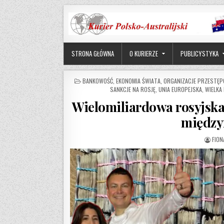
Skip to content
STRONA GŁÓWNA
O KURIERZE
PUBLICYSTYKA
POSTED IN
BANKOWOŚĆ
,
EKONOMIA ŚWIATA
,
ORGANIZACJE PRZESTĘP
SANKCJE NA ROSJĘ
,
UNIA EUROPEJSKA
,
WIELKA
Wielomiliardowa rosyjska
między
AUTH
FION