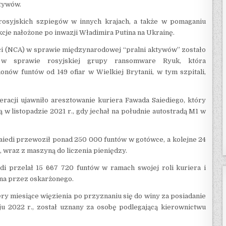
ktywów.
osyjskich szpiegów w innych krajach, a także w pomaganiu
je nałożone po inwazji Władimira Putina na Ukrainę.
ci (NCA) w sprawie międzynarodowej “pralni aktywów” zostało
w sprawie rosyjskiej grupy ransomware Ryuk, która
nów funtów od 149 ofiar w Wielkiej Brytanii, w tym szpitali,
acji ujawniło aresztowanie kuriera Fawada Saiediego, który
 w listopadzie 2021 r., gdy jechał na południe autostradą M1 w
iedi przewoził ponad 250 000 funtów w gotówce, a kolejne 24
 wraz z maszyną do liczenia pieniędzy.
di przelał 15 667 720 funtów w ramach swojej roli kuriera i
ana przez oskarżonego.
ztery miesiące więzienia po przyznaniu się do winy za posiadanie
 2022 r., został uznany za osobę podlegającą kierownictwu