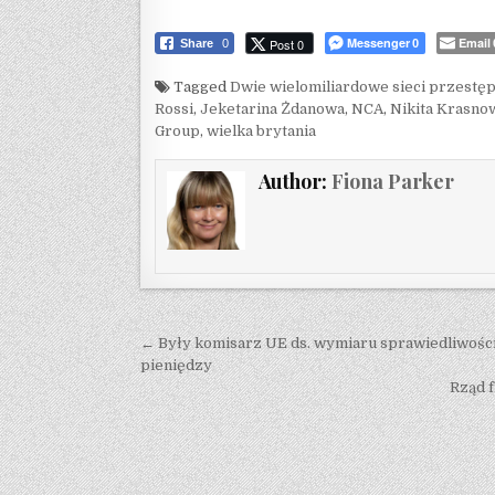
Messenger
Email
Post 0
Share
0
0
Tagged
Dwie wielomiliardowe sieci przestę
Rossi
,
Jeketarina Żdanowa
,
NCA
,
Nikita Krasno
Group
,
wielka brytania
Author:
Fiona Parker
Post navigation
← Były komisarz UE ds. wymiaru sprawiedliwości
pieniędzy
Rząd 