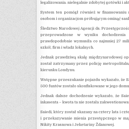
legalizowania. nielegalnie zdobytej gotówki i a
System ten pomógł również w finansowaniu r
osobom i organizacjom próbującym ominąć sankc
Śledztwo Narodowej Agencji ds. Przestępczoś
przeprowadzone w wyniku dochodzenia 
prawdopodobnie wymusiła co najmniej 27 milio
szkół, firm i władz lokalnych.
Jednak prawdziwą skalę międzynarodowej oper
został zatrzymany przez policję metropolitalną
kierunku Londynu.
Wstępne przeszukanie pojazdu wykazało, że Sa
500 funtów zostało skonfiskowane w jego domu,
Jednak dalsze dochodzenie wykazało, że Saie
inkasenta – kwota ta nie została zakwestionow
Saiedi, który został skazany na cztery lata i c
i przekazywanie mienia przestępczego w maju
Nikity Krasnowa i Jeketariny Żdanowej.