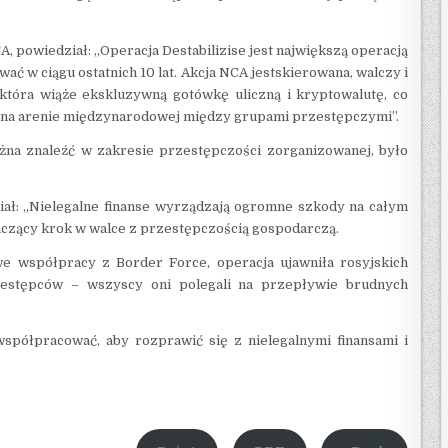
A, powiedział: „Operacja Destabilizise jest największą operacją
ać w ciągu ostatnich 10 lat. Akcja NCA jestskierowana, walczy i
 która wiąże ekskluzywną gotówkę uliczną i kryptowalutę, co
 na arenie międzynarodowej między grupami przestępczymi”.
ożna znaleźć w zakresie przestępczości zorganizowanej, było
iał: „Nielegalne finanse wyrządzają ogromne szkody na całym
naczący krok w walce z przestępczością gospodarczą.
 współpracy z Border Force, operacja ujawniła rosyjskich
zestępców – wszyscy oni polegali na przepływie brudnych
 współpracować, aby rozprawić się z nielegalnymi finansami i