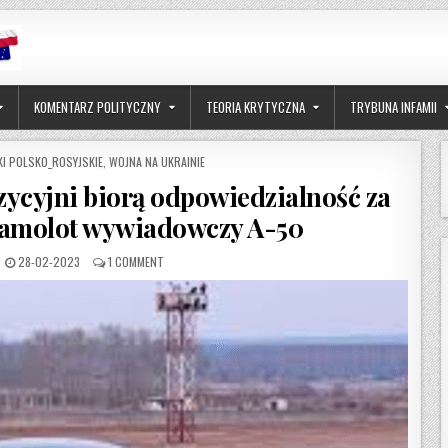
KOMENTARZ POLITYCZNY
TEORIA KRYTYCZNA
TRYBUNA INFAMII
I POLSKO_ROSYJSKIE
,
WOJNA NA UKRAINIE
zycyjni biorą odpowiedzialność za
 samolot wywiadowczy A-50
PUBLISHED DATE:
ON BIAŁORUSCY DZIAŁACZE OPOZYCYJNI BIORĄ ODPOWIED
28-02-2023
1 COMMENT