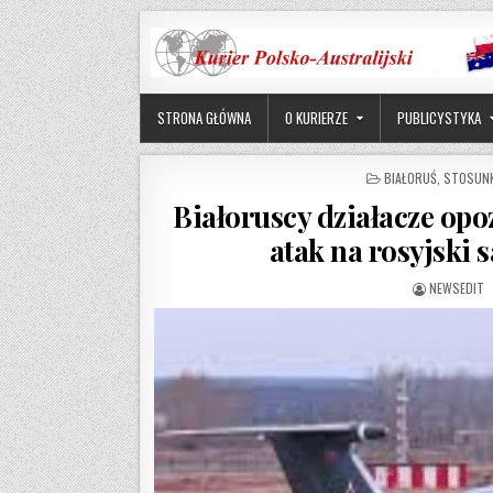
Skip to content
STRONA GŁÓWNA
O KURIERZE
PUBLICYSTYKA
POSTED IN
BIAŁORUŚ
,
STOSUNK
Białoruscy działacze opo
atak na rosyjski
AUTHOR:
NEWSEDIT