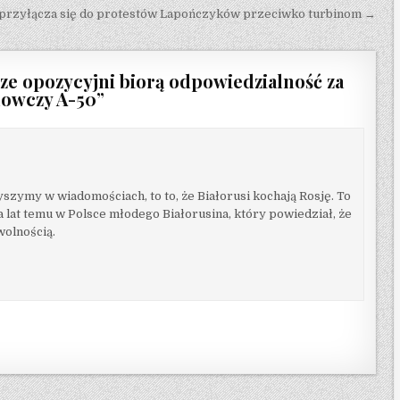
 przyłącza się do protestów Lapończyków przeciwko turbinom →
cze opozycyjni biorą odpowiedzialność za
dowczy A-50
”
zymy w wiadomościach, to to, że Białorusi kochają Rosję. To
a lat temu w Polsce młodego Białorusina, który powiedział, że
wolnością.