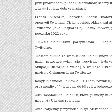
przeprowadzony przez Białorusinów, którzy u
z kraju i byli „w dobrych rękach”.
Franak Viacorka, doradca liderki białoru
opozycji Swiatłany Cichanouskiej, oklaskiwał a
Twitterze jako „najbardziej udaną dywersj
początku 2022 roku.
„Chwała białoruskim partyzantom” – napis
Twitterze.
„Jestem dumna ze wszystkich Białorusinów, k
nadal przeciwstawiają się rosyjskiej hybry
okupacji Białorusi i walczą o wolność Ukrai
napisała Cichanouska na Twitterze.
Rosyjski samolot Beriew A-50, znany również 
oraz możliwość śledzenia do 60 celów jednocze
Akty sabotażu na Białorusi, która graniczy zar
najechała Ukrainę rok temu.
Autokratyczny przywódca kraju Aleksander Łu