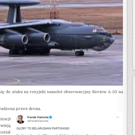
się do ataku na rosyjski samolot obserwacyjny Beriew A-50 na
owadzona przez drona.
zacji
wizją
stał