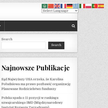
Search
Search
ZIALNOŚĆ ZA ATAK NA ROSYJSKI SAMOLOT WYWIADOWCZY A-50
Najnowsze Publikacje
Sąd Najwyższy USA orzeka, że ​​Karolina
Południowa ma prawo pozbawić organizację
Planowane Rodzicielstwo funduszy
Polska spada o 11 pozycji w rankingu
szwajcarskiego IMD (Międzynarodowy
Instytut Rozwoju Zarządzania)