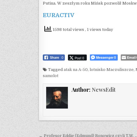
Putina. W zeszłym roku Mińsk pozwolił Moskwi
EURACTIV
1598 total views
, 1 views today
Messenger
Email
Post 0
Share
0
0
Tagged
atak na A-50
,
lotnisko Maczuliszcze
,
samolot
Author:
NewsEdit
Post navigation
← Profesor Eddie (Edmund) Ronowicz czyli T.W. 