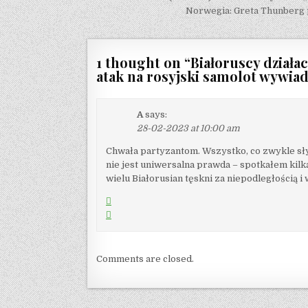
Norwegia: Greta Thunberg
1 thought on “
Białoruscy działa
atak na rosyjski samolot wywia
A
says:
28-02-2023 at 10:00 am
Chwała partyzantom. Wszystko, co zwykle słys
nie jest uniwersalna prawda – spotkałem kilk
wielu Białorusian tęskni za niepodległością i 
Comments are closed.