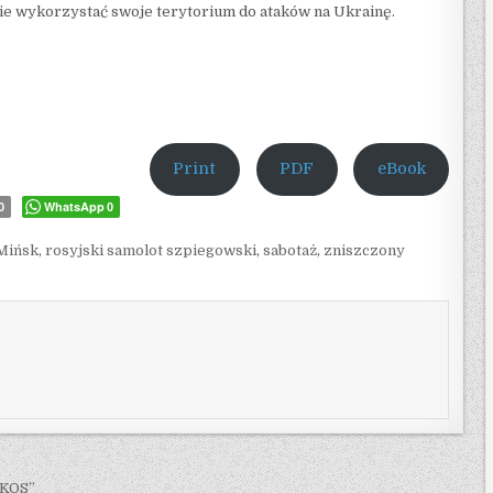
e wykorzystać swoje terytorium do ataków na Ukrainę.
Print
PDF
eBook
WhatsApp
0
0
Mińsk
,
rosyjski samolot szpiegowski
,
sabotaż
,
zniszczony
„KOS”