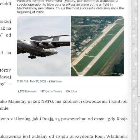
ciekli
skiej
tak na
ę” od
ał na
tórzy
dowej
ny” –
jako Mainstay przez NATO, ma zdolności dowodzenia i kontroli
śnie.
ówno z Ukrainą, jak i Rosją, są powszechne od czasu, gdy Rosja
kaszenko jest zależny od rządu prezydenta Rosji Władimira