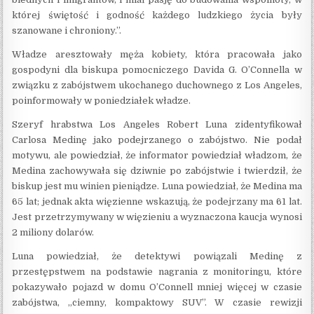
której świętość i godność każdego ludzkiego życia były
szanowane i chroniony.”.
Władze aresztowały męża kobiety, która pracowała jako
gospodyni dla biskupa pomocniczego Davida G. O’Connella w
związku z zabójstwem ukochanego duchownego z Los Angeles,
poinformowały w poniedziałek władze.
Szeryf hrabstwa Los Angeles Robert Luna zidentyfikował
Carlosa Medinę jako podejrzanego o zabójstwo. Nie podał
motywu, ale powiedział, że informator powiedział władzom, że
Medina zachowywała się dziwnie po zabójstwie i twierdził, że
biskup jest mu winien pieniądze. Luna powiedział, że Medina ma
65 lat; jednak akta więzienne wskazują, że podejrzany ma 61 lat.
Jest przetrzymywany w więzieniu a wyznaczona kaucja wynosi
2 miliony dolarów.
Luna powiedział, że detektywi powiązali Medinę z
przestępstwem na podstawie nagrania z monitoringu, które
pokazywało pojazd w domu O’Connell mniej więcej w czasie
zabójstwa, „ciemny, kompaktowy SUV”. W czasie rewizji