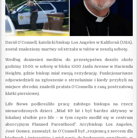
David O’Connell, katolicki biskup Los Angeles w Kalifornii (USA),
został znaleziony martwy od strzału w tułów w zeszłą sobotę.
Według doniesień mediów, do przestępstwa doszło około
godziny 13:00. w sobotę w bloku 1500 Janlu Avenue w Hacienda
Heights, gdzie biskup miał swoją rezydencję. Funkcjonariusze
odpowiedzieli na zgłoszenie o strzelaninie i kiedy przybyli na
miejsce zbrodni, znaleźli prałata O’Connella z raną postrzałową
klatki piersiowej.
Life News podkreśliło pracę zabitego biskupa na rzecz
nienarodzonych dzieci: „Miał 69 lat i był bardzo aktywny w
lokalnej służbie pro-life – w tym często modlił się w centrum
aborcyjnym Planned Parenthood”. Arcybiskup Los Angeles,
José Gomez, zauważył, że O’Connell był „rozjemcą z sercem dla
biednych i imigrantów, i miał pasję do budowania wspólnoty, w