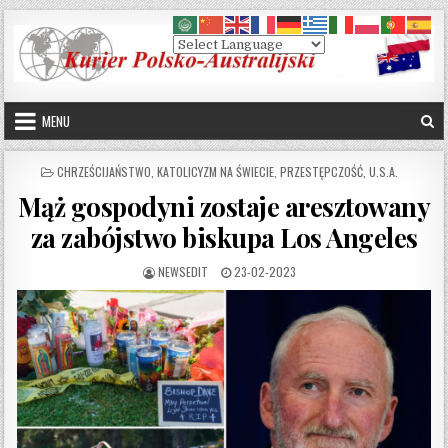
Skip to content
MENU
POSTED IN
CHRZEŚCIJAŃSTWO
,
KATOLICYZM NA ŚWIECIE
,
PRZESTĘPCZOŚĆ
,
U.S.A.
Mąż gospodyni zostaje aresztowany
za zabójstwo biskupa Los Angeles
AUTHOR:
PUBLISHED DATE:
NEWSEDIT
23-02-2023