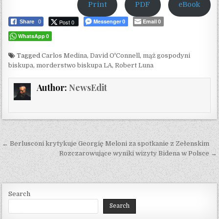
Print
PDF
eBook
Messenger
Email
Post 0
Share
0
0
0
WhatsApp
0
Tagged
Carlos Medina
,
David O'Connell
,
mąż gospodyni
biskupa
,
morderstwo biskupa LA
,
Robert Luna
Author:
NewsEdit
Post navigation
← Berlusconi krytykuje Georgię Meloni za spotkanie z Zełenskim
Rozczarowujące wyniki wizyty Bidena w Polsce →
Search
Search