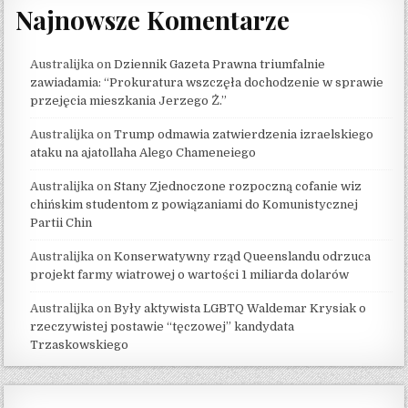
Najnowsze Komentarze
Australijka
on
Dziennik Gazeta Prawna triumfalnie
zawiadamia: “Prokuratura wszczęła dochodzenie w sprawie
przejęcia mieszkania Jerzego Ż.”
Australijka
on
Trump odmawia zatwierdzenia izraelskiego
ataku na ajatollaha Alego Chameneiego
Australijka
on
Stany Zjednoczone rozpoczną cofanie wiz
chińskim studentom z powiązaniami do Komunistycznej
Partii Chin
Australijka
on
Konserwatywny rząd Queenslandu odrzuca
projekt farmy wiatrowej o wartości 1 miliarda dolarów
Australijka
on
Były aktywista LGBTQ Waldemar Krysiak o
rzeczywistej postawie “tęczowej” kandydata
Trzaskowskiego