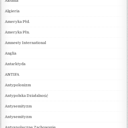
Albania
Algieria
Ameryka Płd.
Ameryka Płn.
Amnesty International
Anglia
Antarktyda
ANTIFA
Antypolonizm
Antypolska Działalność
Antysemityzm
Antysemityzm
Antyspołeczne Zachowanie