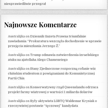
niesprawiedliwie przegrał
Najnowsze Komentarze
Australijka
on
Dziennik Gazeta Prawna triumfalnie
zawiadamia: “Prokuratura wszczęła dochodzenie w sprawie
przejęcia mieszkania Jerzego Ż.”
Australijka
on
Trump odmawia zatwierdzenia izraelskiego
ataku na ajatollaha Alego Chameneiego
Australijka
on
Stany Zjednoczone rozpoczną cofanie wiz
chińskim studentom z powiązaniami do Komunistycznej
Partii Chin
Australijka
on
Konserwatywny rząd Queenslandu odrzuca
projekt farmy wiatrowej o wartości 1 miliarda dolarów
Australijka
on
Były aktywista LGBTQ Waldemar Krysiak o
rzeczywistej postawie “tęczowej” kandydata