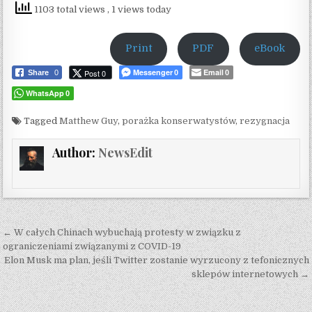
1103 total views
, 1 views today
Print
PDF
eBook
Messenger
Email
Post 0
Share
0
0
0
WhatsApp
0
Tagged
Matthew Guy
,
porażka konserwatystów
,
rezygnacja
Author:
NewsEdit
Post navigation
← W całych Chinach wybuchają protesty w związku z
ograniczeniami związanymi z COVID-19
Elon Musk ma plan, jeśli Twitter zostanie wyrzucony z tefonicznych
sklepów internetowych →