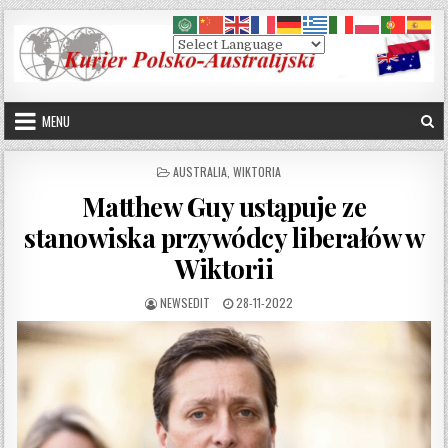
Skip to content
MENU
POSTED IN
AUSTRALIA
,
WIKTORIA
Matthew Guy ustąpuje ze
stanowiska przywódcy liberałów w
Wiktorii
AUTHOR:
PUBLISHED DATE:
NEWSEDIT
28-11-2022