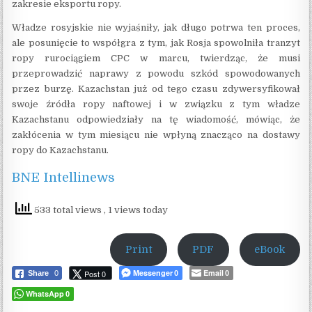
zakresie eksportu ropy.
Władze rosyjskie nie wyjaśniły, jak długo potrwa ten proces,
ale posunięcie to współgra z tym, jak Rosja spowolniła tranzyt
ropy rurociągiem CPC w marcu, twierdząc, że musi
przeprowadzić naprawy z powodu szkód spowodowanych
przez burzę. Kazachstan już od tego czasu zdywersyfikował
swoje źródła ropy naftowej i w związku z tym władze
Kazachstanu odpowiedziały na tę wiadomość, mówiąc, że
zakłócenia w tym miesiącu nie wpłyną znacząco na dostawy
ropy do Kazachstanu.
BNE Intellinews
533 total views
, 1 views today
Print
PDF
eBook
Messenger
Email
Post 0
Share
0
0
0
WhatsApp
0