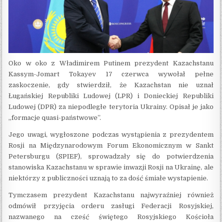
Oko w oko z Władimirem Putinem prezydent Kazachstanu
Kassym-Jomart Tokayev 17 czerwca wywołał pełne
zaskoczenie, gdy stwierdził, że Kazachstan nie uznał
Ługańskiej Republiki Ludowej (LPR) i Donieckiej Republiki
Ludowej (DPR) za niepodległe terytoria Ukrainy. Opisał je jako
„formacje quasi-państwowe”.
Jego uwagi, wygłoszone podczas wystąpienia z prezydentem
Rosji na Międzynarodowym Forum Ekonomicznym w Sankt
Petersburgu (SPIEF), sprowadzały się do potwierdzenia
stanowiska Kazachstanu w sprawie inwazji Rosji na Ukrainę, ale
niektórzy z publiczności uznają to za dość śmiałe wystapienie.
Tymczasem prezydent Kazachstanu najwyraźniej również
odmówił przyjęcia orderu zasługi Federacji Rosyjskiej,
nazwanego na cześć świętego Rosyjskiego Kościoła