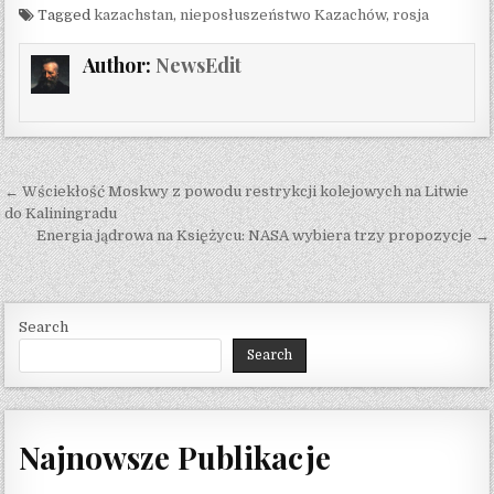
Tagged
kazachstan
,
nieposłuszeństwo Kazachów
,
rosja
Author:
NewsEdit
Post navigation
← Wściekłość Moskwy z powodu restrykcji kolejowych na Litwie
do Kaliningradu
Energia jądrowa na Księżycu: NASA wybiera trzy propozycje →
Search
Search
Najnowsze Publikacje