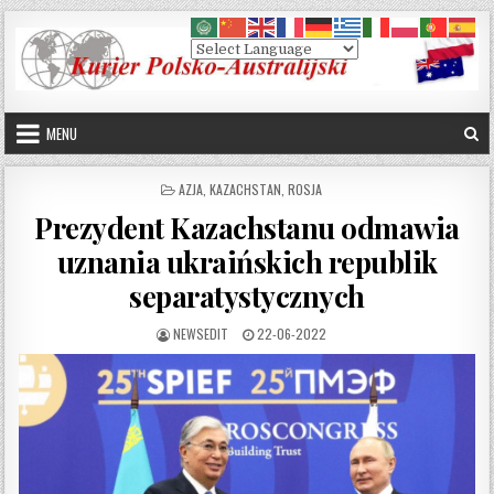
Skip to content
MENU
POSTED IN
AZJA
,
KAZACHSTAN
,
ROSJA
Prezydent Kazachstanu odmawia
uznania ukraińskich republik
separatystycznych
AUTHOR:
PUBLISHED DATE:
NEWSEDIT
22-06-2022