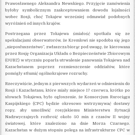
Prawosławnego Aleksandra Newskiego. Przyjęcie zamówienia
byłoby symbolicznym zaakceptowaniem dowodu lojalności
wobec Rosji, choć Tokajew wcześniej odmawiał podobnych
wyróżnień od innych krajów.
Postrzegana przez Tokajewa śmiałość spotkała się ze
spekulacjami obserwatorów, że Kremlowi nie spodoba się jego
„nieposłuszeństwo”, zwłaszcza biorąc pod uwagę, że kierowana
przez Rosję Organizacja Układu o Bezpieczeństwie Zbiorowym
(OUBZ) w styczniu poparła utrwalenie panowania Tokajewa nad
Kazachstanem poprzez rozmieszczenie oddziałów, które
pomógły stłumić ogólnokrajowe rozruchy.
Rzeczywiście, jednym z pierwszych wydarzeń w odniesieniu do
Rosji i Kazachstanu, które miały miejsce 17 czerwca, krótko po
słowach Tokajewa, było ogłoszenie, że Konsorcjum Rurociągu
Kaspijskiego (CPC) będzie okresowo wstrzymywać dostawy
ropy, aby umożliwić rosyjskiemu Ministerstwu Sytuacji
Nadzwyczajnych rozbroić około 50 min z czasów II wojny
światowej, które znaleziono na dnie Morza Czarnego.
Kazachstan w dużym stopniu polega na infrastrukturze CPC w