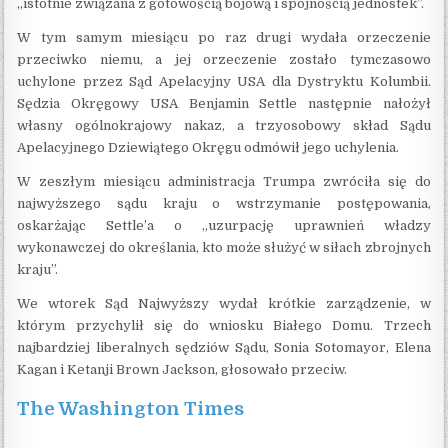
„istotnie związana z gotowością bojową i spójnością jednostek”.
W tym samym miesiącu po raz drugi wydała orzeczenie
przeciwko niemu, a jej orzeczenie zostało tymczasowo
uchylone przez Sąd Apelacyjny USA dla Dystryktu Kolumbii.
Sędzia Okręgowy USA Benjamin Settle następnie nałożył
własny ogólnokrajowy nakaz, a trzyosobowy skład Sądu
Apelacyjnego Dziewiątego Okręgu odmówił jego uchylenia.
W zeszłym miesiącu administracja Trumpa zwróciła się do
najwyższego sądu kraju o wstrzymanie postępowania,
oskarżając Settle’a o „uzurpację uprawnień władzy
wykonawczej do określania, kto może służyć w siłach zbrojnych
kraju”.
We wtorek Sąd Najwyższy wydał krótkie zarządzenie, w
którym przychylił się do wniosku Białego Domu. Trzech
najbardziej liberalnych sędziów Sądu, Sonia Sotomayor, Elena
Kagan i Ketanji Brown Jackson, głosowało przeciw.
The Washington Times