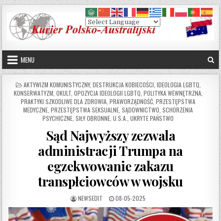
Skip to content
MENU
POSTED IN
AKTYWIZM KOMUNISTYCZNY
,
DESTRUKCJA KOBIECOŚCI
,
IDEOLOGIA LGBTQ
,
KONSERWATYZM
,
OKULT
,
OPOZYCJA IDEOLOGII LGBTQ
,
POLITYKA WEWNĘTRZNA
,
PRAKTYKI SZKODLIWE DLA ZDROWIA
,
PRAWORZĄDNOŚĆ
,
PRZESTĘPSTWA
MEDYCZNE
,
PRZESTĘPSTWA SEKSUALNE
,
SĄDOWNICTWO
,
SCHORZENIA
PSYCHICZNE
,
SIŁY OBRONNE
,
U.S.A.
,
UKRYTE PAŃSTWO
Sąd Najwyższy zezwala
administracji Trumpa na
egzekwowanie zakazu
transpłciowców w wojsku
AUTHOR:
PUBLISHED DATE:
NEWSEDIT
08-05-2025