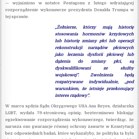
— wyjaśniono w notatce Pentagonu z lutego wdrażającej
rozporządzenie wykonawcze prezydenta Donalda Trumpa w
tej sprawie.
„Żołnierze, którzy mają historię
stosowania hormonów krzyżowych
lub historię zmiany płci lub operacji
rekonstrukcji narządów płciowych
jako leczenia dysforii płciowej lub
dążenia do zmiany płci, są
dyskwalifikowani ze służby
wojskowej”. Zwolnienia będą
rozpatrywane indywidualnie, „pod
warunkiem, że istnieje przekonujący
interes rządowy”.
W marcu sędzia Sądu Okręgowego USA Ana Reyes, działaczka
LGBT, wydała 79-stronicową opinię, bezterminowo blokując
egzekwowanie rozporządzenia wykonawczego, twierdząc, że
narusza ono gwarancje równej ochrony zawarte w Konstytucji
bez odpowiednich badań, które wykazałyby, że polityka ta była