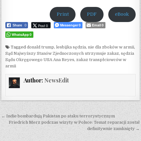
Print
PDF
eBook
Messenger
Email
Post 0
Share
0
0
0
WhatsApp
0
Tagged
donald trump
,
lesbijka sędzia
,
nie dla zboków w armii
,
Sąd Najwyższy Stanów Zjednoczonych utrzymuje zakaz
,
sędzia
Sądu Okręgowego USA Ana Reyes
,
zakaz transpłciowców w
armii
Author:
NewsEdit
Post navigation
← Indie bombardują Pakistan po ataku terrorystycznym
Friedrich Merz podczas wizyty w Polsce: Temat reparacji został
definitywnie zamknięty →