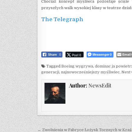
Chociaż koncept myśliwca pozostaje ściśle 
przyszłych walk wysokiej klasy w teatrze dzia
The Telegraph
Messenger
Email
Post 0
Share
0
0
Tagged
Boeing wygrywa
,
dominac ja powietr
generacji
,
najnowocześniejszy myśliwiec
,
Next 
Author:
NewsEdit
Post navigation
← Zwolnienia w Fabryce Łożysk Tocznych w Kraśn