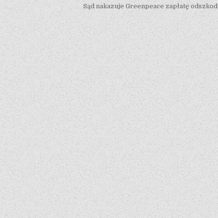
Sąd nakazuje Greenpeace zapłatę odszko