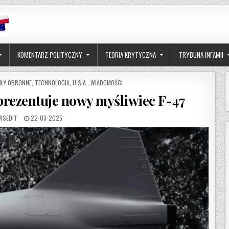
KOMENTARZ POLITYCZNY
TEORIA KRYTYCZNA
TRYBUNA INFAMII
IŁY OBRONNE
,
TECHNOLOGIA
,
U.S.A.
,
WIADOMOŚCI
prezentuje nowy myśliwiec F-47
THOR:
PUBLISHED DATE:
WSEDIT
22-03-2025