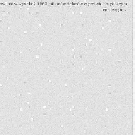
dowania w wysokości 660 milionów dolarów w pozwie dotyczącym
rurociągu →