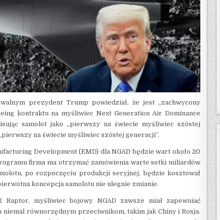
Owalnym prezydent Trump powiedział, że jest „zachwycony
oeing kontraktu na myśliwiec Next Generation Air Dominance
isując samolot jako „pierwszy na świecie myśliwiec szóstej
 „pierwszy na świecie myśliwiec szóstej generacji”.
nufacturing Development (EMD) dla NGAD będzie wart około 20
 programu firma ma otrzymać zamówienia warte setki miliardów
molotu, po rozpoczęciu produkcji seryjnej, będzie kosztował
pierwotna koncepcja samolotu nie ulegnie zmianie.
22 Raptor, myśliwiec bojowy NGAD zawsze miał zapewniać
ła niemal równorzędnym przeciwnikom, takim jak Chiny i Rosja.