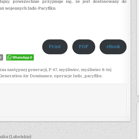
tajny, powszechnie przyjmuje się, że jest dostosowany do
łań wojennych Indo-Pacyfiku.
Print
PDF
eBook
WhatsApp
0
0
zna następnej generacji
,
F-47
,
myśliwiec
,
myśliwiec 6-tej
Generation Air Dominance
,
operacje Indo_pacyfiku
iku (Lubelskie)