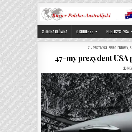
Skip to content
STRONA GŁÓWNA
O KURIERZE
PUBLICYSTYKA
POSTED IN
PRZEMYSŁ ZBROJENIOWY
,
S
47-my prezydent USA 
AU
NE