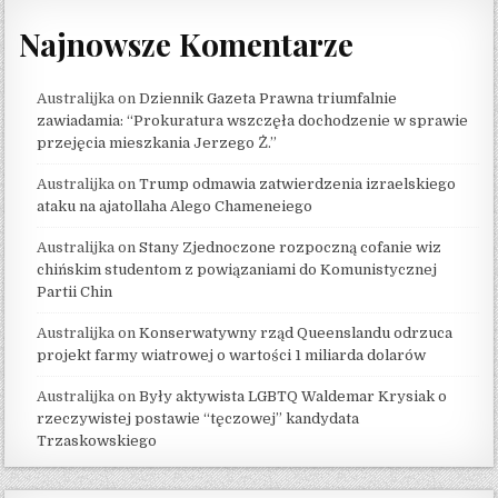
Najnowsze Komentarze
Australijka
on
Dziennik Gazeta Prawna triumfalnie
zawiadamia: “Prokuratura wszczęła dochodzenie w sprawie
przejęcia mieszkania Jerzego Ż.”
Australijka
on
Trump odmawia zatwierdzenia izraelskiego
ataku na ajatollaha Alego Chameneiego
Australijka
on
Stany Zjednoczone rozpoczną cofanie wiz
chińskim studentom z powiązaniami do Komunistycznej
Partii Chin
Australijka
on
Konserwatywny rząd Queenslandu odrzuca
projekt farmy wiatrowej o wartości 1 miliarda dolarów
Australijka
on
Były aktywista LGBTQ Waldemar Krysiak o
rzeczywistej postawie “tęczowej” kandydata
Trzaskowskiego