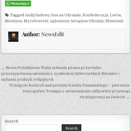
WhatsApp
0
Tagged
Andij Sadowy
,
ban na Ukrainie
,
Konfederacja
,
Lwów
,
Mentzen
,
Myrotvorets
,
ogłoszony wrogiem Ukrainy
,
Sławomir
Author:
NewsEdit
Post navigation
← Nowa Południowa Walia uchwala prawa przeciwko
przestępstwom nienawiści, symbolom hitlerowskich Niemiec i
nękaniu praktyk religijnych
Przejęcie kontroli nad portami Kanału Panamskiego – pierwsze
zwycięstwo Trumpa o ustanowienie całkowitej przewagi
strategicznej na świecie →
Search
Search