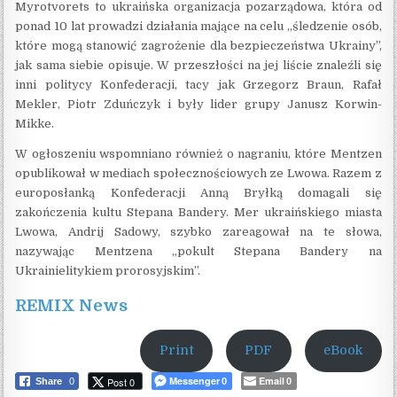
Myrotvorets to ukraińska organizacja pozarządowa, która od
ponad 10 lat prowadzi działania mające na celu „śledzenie osób,
które mogą stanowić zagrożenie dla bezpieczeństwa Ukrainy”,
jak sama siebie opisuje. W przeszłości na jej liście znaleźli się
inni politycy Konfederacji, tacy jak Grzegorz Braun, Rafał
Mekler, Piotr Zduńczyk i były lider grupy Janusz Korwin-
Mikke.
W ogłoszeniu wspomniano również o nagraniu, które Mentzen
opublikował w mediach społecznościowych ze Lwowa. Razem z
europosłanką Konfederacji Anną Bryłką domagali się
zakończenia kultu Stepana Bandery. Mer ukraińskiego miasta
Lwowa, Andrij Sadowy, szybko zareagował na te słowa,
nazywając Mentzena „pokult Stepana Bandery na
Ukrainielitykiem prorosyjskim”.
REMIX News
Print
PDF
eBook
Messenger
Email
Post 0
Share
0
0
0