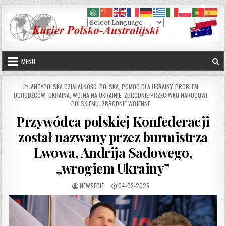
Skip to content
MENU
POSTED IN
ANTYPOLSKA DZIAŁALNOŚĆ
,
POLSKA
,
POMOC DLA UKRAINY
,
PROBLEM
UCHODŹCÓW
,
UKRAINA
,
WOJNA NA UKRAINIE
,
ZBRODNIE PRZECIWKO NARODOWI
POLSKIEMU
,
ZBRODNIE WOJENNE
Przywódca polskiej Konfederacji
został nazwany przez burmistrza
Lwowa, Andrija Sadowego,
„wrogiem Ukrainy”
AUTHOR:
PUBLISHED DATE:
NEWSEDIT
04-03-2025