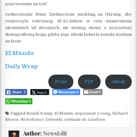
poprzestanie na tym”.
Jednocześnie Stany Zjednoczone naciskają na Ukrainę, aby
rozpoczęła rekrutację 18-25-latków w celu wzmocnienia
ukraińskich sił zbrojnych, ale istnieją obawy o przyszłość
demograficzną kraju, gdyby jego młoda kohorta została wysłana
na front.
El Mundo
Daily Wrap
Print
PDF
eBook
Messenger
Email
Post 0
Share
0
0
0
WhatsApp
0
Tagged
donald trump
,
El Mundo
,
negocjacje z rosją
,
Richard
Moore
,
Wołodymyr Zełenski
,
zesłanie do Londynu
Author:
NewsEdit