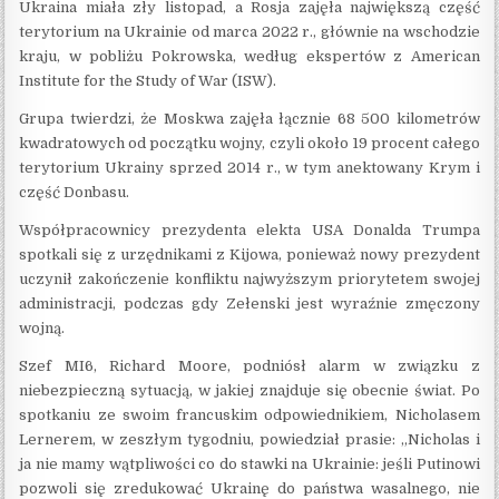
Ukraina miała zły listopad, a Rosja zajęła największą część
terytorium na Ukrainie od marca 2022 r., głównie na wschodzie
kraju, w pobliżu Pokrowska, według ekspertów z American
Institute for the Study of War (ISW).
Grupa twierdzi, że Moskwa zajęła łącznie 68 500 kilometrów
kwadratowych od początku wojny, czyli około 19 procent całego
terytorium Ukrainy sprzed 2014 r., w tym anektowany Krym i
część Donbasu.
Współpracownicy prezydenta elekta USA Donalda Trumpa
spotkali się z urzędnikami z Kijowa, ponieważ nowy prezydent
uczynił zakończenie konfliktu najwyższym priorytetem swojej
administracji, podczas gdy Zełenski jest wyraźnie zmęczony
wojną.
Szef MI6, Richard Moore, podniósł alarm w związku z
niebezpieczną sytuacją, w jakiej znajduje się obecnie świat. Po
spotkaniu ze swoim francuskim odpowiednikiem, Nicholasem
Lernerem, w zeszłym tygodniu, powiedział prasie: „Nicholas i
ja nie mamy wątpliwości co do stawki na Ukrainie: jeśli Putinowi
pozwoli się zredukować Ukrainę do państwa wasalnego, nie