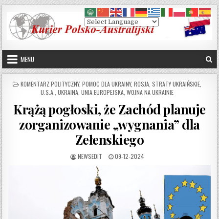
Skip to content
MENU
POSTED IN
KOMENTARZ POLITYCZNY
,
POMOC DLA UKRAINY
,
ROSJA
,
STRATY UKRAIŃSKIE
,
U.S.A.
,
UKRAINA
,
UNIA EUROPEJSKA
,
WOJNA NA UKRAINIE
Krążą pogłoski, że Zachód planuje
zorganizowanie „wygnania” dla
Zełenskiego
AUTHOR:
PUBLISHED DATE:
NEWSEDIT
09-12-2024