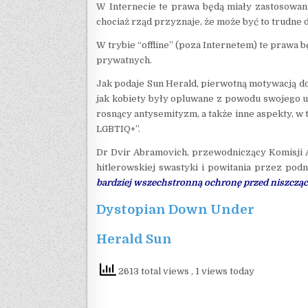
W Internecie te prawa będą miały zastosowani
chociaż rząd przyznaje, że może być to trudn
W trybie “offline” (poza Internetem) te prawa b
prywatnych.
Jak podaje Sun Herald, pierwotną motywacją d
jak kobiety były opluwane z powodu swojego ub
rosnący antysemityzm, a także inne aspekty, 
LGBTIQ+”.
Dr Dvir Abramovich, przewodniczący Komisji 
hitlerowskiej swastyki i powitania przez pod
bardziej wszechstronną ochronę przed niszczą
Dystopian Down Under
Herald Sun
2613 total views
, 1 views today