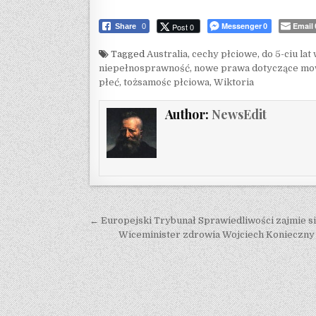
Messenger
Email
Post 0
Share
0
0
Tagged
Australia
,
cechy płciowe
,
do 5-ciu lat
niepełnosprawność
,
nowe prawa dotyczące mo
płeć
,
tożsamośc płciowa
,
Wiktoria
Author:
NewsEdit
Post navigation
← Europejski Trybunał Sprawiedliwości zajmie si
Wiceminister zdrowia Wojciech Konieczny