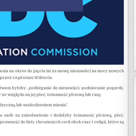
enia na okres do pięciu lat za mowę nienawiści na mocy nowych
rzez rząd stanu Wiktoria.
em byłoby „podżeganie do nienawiści, podniecanie pogardy,
 ze względu na jej płeć, tożsamość płciową lub rasę.
izyczną lub uszkodzeniem mienia”.
osób za zniesławienie i dodałyby tożsamość płciową, płeć,
prawność do listy chronionych cech obok rasy i religii, które są