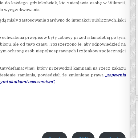
e do każdego, gdziekolwiek, kto zniesławia osobę w Wiktorii,
e do wyegzekwowania.
ędą miały zastosowanie zarówno do interakcji publicznych, jak i
o uchwalenia przepisów były „obawy przed islamofobią po tym,
ioru, ale od tego czasu „rozszerzono je, aby odpowiedzieć na
w tym ochronę osób niepełnosprawnych i członków społeczności
Antydefamacyjnej, który przewodził kampanii na rzecz zakazu
niesienie ramienia, powiedział, że zmienione prawa
„zapewnią
cymi skutkami oszczerstwa”.