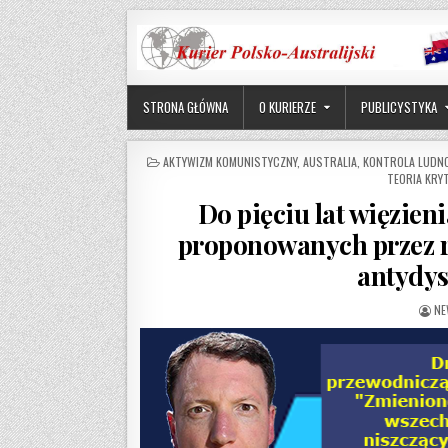
Skip to content
STRONA GŁÓWNA
O KURIERZE
PUBLICYSTYKA
POSTED IN
AKTYWIZM KOMUNISTYCZNY
,
AUSTRALIA
,
KONTROLA LUDN
TEORIA KRY
Do pięciu lat więzie
proponowanych przez r
antydy
AU
NE