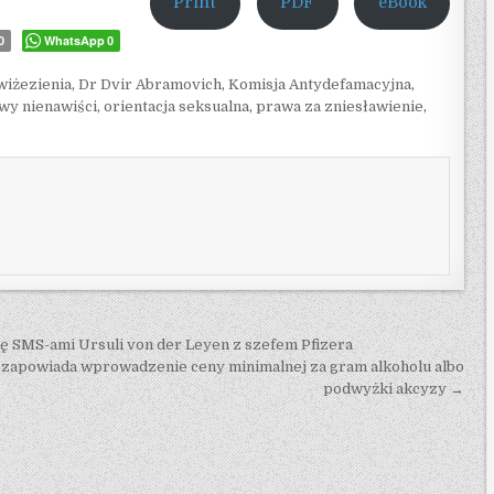
Print
PDF
eBook
WhatsApp
0
0
 wiżezienia
,
Dr Dvir Abramovich
,
Komisja Antydefamacyjna
,
wy nienawiści
,
orientacja seksualna
,
prawa za zniesławienie
,
ę SMS-ami Ursuli von der Leyen z szefem Pfizera
 zapowiada wprowadzenie ceny minimalnej za gram alkoholu albo
podwyżki akcyzy →