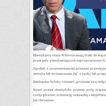
Mieszkańcy stanu Wiktoria mogą trafić do więzi
praw anty-zniesławiających zaproponowanych p
Zgodnie z proponowanymi prawami przestępstw
wstrętu lub wyśmiewania się” z osoby lub grupy
Nielegalne byłoby również „grożenie krzywdą f
Nowe prawa obniżyłyby prawny próg ścigania 
cechy płciowe, orientację seksualną i niepełnos
już chronione.