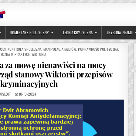
KOMENTARZ POLITYCZNY
TEORIA KRYTYCZNA
TRYBUNA INFAMII
OŚCI
,
KONTROLA SPOŁECZNA
,
MANIPULACJA MEDIÓW
,
POPRAWNOŚĆ POLITYCZNA
,
TYCZNA W PRAKTYCE
,
WIKTORIA
nia za mowę nienawiści na mocy
ząd stanowy Wiktorii przepisów
skryminacyjnych
THOR:
PUBLISHED DATE:
WSEDIT
10-10-2024