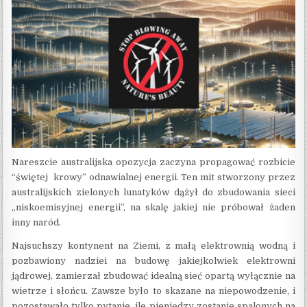
Nareszcie australijska opozycja zaczyna propagować rozbicie
“świętej krowy” odnawialnej energii. Ten mit stworzony przez
australijskich zielonych lunatyków dążył do zbudowania sieci
„niskoemisyjnej energii”, na skalę jakiej nie próbował żaden
inny naród.
Najsuchszy kontynent na Ziemi, z małą elektrownią wodną i
pozbawiony nadziei na budowę jakiejkolwiek elektrowni
jądrowej, zamierzał zbudować idealną sieć opartą wyłącznie na
wietrze i słońcu. Zawsze było to skazane na niepowodzenie, i
pozostawało tylko pytanie, ile pieniędzy zostanie spalonych na