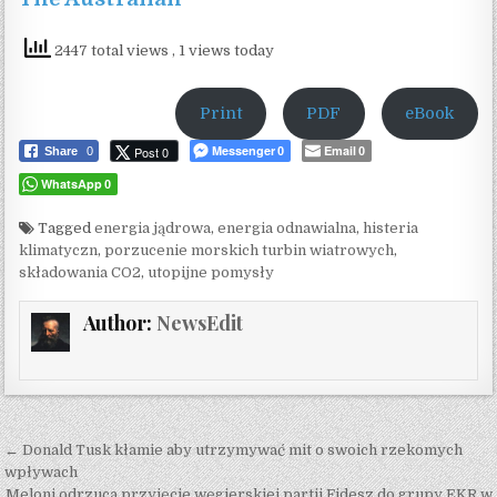
2447 total views
, 1 views today
Print
PDF
eBook
Messenger
Email
Post 0
Share
0
0
0
WhatsApp
0
Tagged
energia jądrowa
,
energia odnawialna
,
histeria
klimatyczn
,
porzucenie morskich turbin wiatrowych
,
składowania CO2
,
utopijne pomysły
Author:
NewsEdit
Post navigation
← Donald Tusk kłamie aby utrzymywać mit o swoich rzekomych
wpływach
Meloni odrzuca przyjęcie węgierskiej partii Fidesz do grupy EKR w