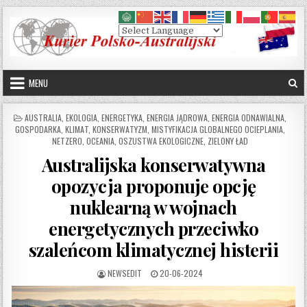
Skip to content
MENU
POSTED IN
AUSTRALIA
,
EKOLOGIA
,
ENERGETYKA
,
ENERGIA JĄDROWA
,
ENERGIA ODNAWIALNA
,
GOSPODARKA
,
KLIMAT
,
KONSERWATYZM
,
MISTYFIKACJA GLOBALNEGO OCIEPLANIA
,
NETZERO
,
OCEANIA
,
OSZUSTWA EKOLOGICZNE
,
ZIELONY ŁAD
Australijska konserwatywna
opozycja proponuje opcję
nuklearną w wojnach
energetycznych przeciwko
szaleńcom klimatycznej histerii
AUTHOR:
PUBLISHED DATE:
NEWSEDIT
20-06-2024