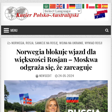
Skip to content
MENU
POSTED IN
NORWEGIA
,
ROSJA
,
SANKCJE NA ROSJĘ
,
WOJNA NA UKRAINIE
,
WYWIAD ROSJI
Norwegia blokuje wjazd dla
większości Rosjan – Moskwa
odgraża się, że zareaguje
AUTHOR:
PUBLISHED DATE:
NEWSEDIT
24-05-2024