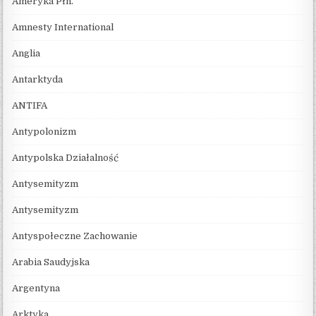
Ameryka Płn.
Amnesty International
Anglia
Antarktyda
ANTIFA
Antypolonizm
Antypolska Działalność
Antysemityzm
Antysemityzm
Antyspołeczne Zachowanie
Arabia Saudyjska
Argentyna
Arktyka