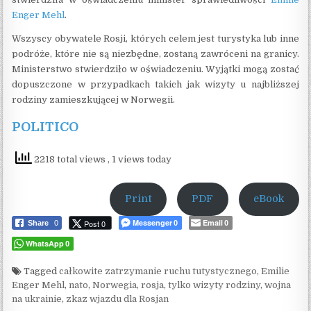
Enger Mehl
.
Wszyscy obywatele Rosji, których celem jest turystyka lub inne
podróże, które nie są niezbędne, zostaną zawróceni na granicy.
Ministerstwo stwierdziło w oświadczeniu. Wyjątki mogą zostać
dopuszczone w przypadkach takich jak wizyty u najbliższej
rodziny zamieszkującej w Norwegii.
POLITICO
2218 total views
, 1 views today
Print
PDF
eBook
Messenger
Email
Post 0
Share
0
0
0
WhatsApp
0
Tagged
całkowite zatrzymanie ruchu tutystycznego
,
Emilie
Enger Mehl
,
nato
,
Norwegia
,
rosja
,
tylko wizyty rodziny
,
wojna
na ukrainie
,
zkaz wjazdu dla Rosjan