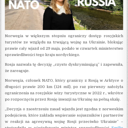
Norwegia w większym stopniu ograniczy dostęp rosyjskich
turystów ze względu na trwającą wojnę na Ukrainie, blokując
prawie cały wjazd od 29 maja, podało w czwartek ministerstwo
sprawiedliwości tego kraju nordyckiego.
Rosja nazwała tę decyzję „czysto dyskryminującą” i zapewniła,
że zareaguje.
Norwegia, członek NATO, który graniczy z Rosją w Arktyce o
długości prawie 200 km (124 mil), po raz pierwszy nałożyła
ograniczenia na rosyjskie wizy turystyczne w 2022 r., wkrótce
po rozpoczęciu przez Rosję inwazji na Ukrainę na pełną skalę.
„Decyzja o zaostrzeniu zasad wjazdu jest zgodna z norweskim
podejściem, które zakłada wspieranie sojuszników i partnerów
w reakcji na agresywną wojnę Rosji przeciwko Ukrainie” –
stwierdziła w oświadczeniu minister sprawiedliwości
Emilie