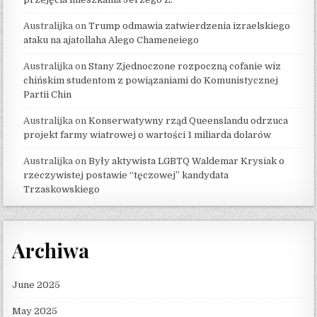
Australijka
on
Trump odmawia zatwierdzenia izraelskiego
ataku na ajatollaha Alego Chameneiego
Australijka
on
Stany Zjednoczone rozpoczną cofanie wiz
chińskim studentom z powiązaniami do Komunistycznej
Partii Chin
Australijka
on
Konserwatywny rząd Queenslandu odrzuca
projekt farmy wiatrowej o wartości 1 miliarda dolarów
Australijka
on
Były aktywista LGBTQ Waldemar Krysiak o
rzeczywistej postawie “tęczowej” kandydata
Trzaskowskiego
Archiwa
June 2025
May 2025