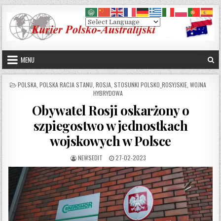
Skip to content
MENU
POSTED IN
POLSKA
,
POLSKA RACJA STANU
,
ROSJA
,
STOSUNKI POLSKO_ROSYJSKIE
,
WOJNA
HYBRYDOWA
Obywatel Rosji oskarżony o
szpiegostwo w jednostkach
wojskowych w Polsce
AUTHOR:
PUBLISHED DATE:
NEWSEDIT
27-02-2023