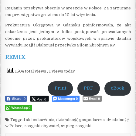
Rosjanin przebywa obecnie w areszcie w Polsce. Za zarzucane
mu przestępstwa grozi mu do 10 lat więzienia.
Prokuratura Okręgowa w Gdańsku poinformowała, że akt
oskarżenia jest jednym z kilku postępowań prowadzonych
obecnie przez prokuratorów wojskowych w sprawie działań
wywiadu Rosji i Białorusi przeciwko Siłom Zbrojnym RP.
REMIX
1504 total views
, 1 views today
Print
PDF
eBook
Messenger
Email
Post 0
Share
0
0
0
WhatsApp
0
Tagged
akt oskarżenia
,
działalność gospodarcza
,
działalność
w Polsce
,
rosyjski obywatel
,
szpieg rosyjski