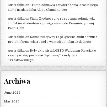
Australijka
on
Trump odmawia zatwierdzenia izraelskiego
ataku na ajatollaha Alego Chameneiego
Australijka
on
Stany Zjednoczone rozpoczną cofanie wiz
chińskim studentom z powiązaniami do Komunistycznej
Partii Chin
Australijka
on
Konserwatywny rząd Queenslandu odrzuca
projekt farmy wiatrowej o wartości 1 miliarda dolarów
Australijka
on
Były aktywista LGBTQ Waldemar Krysiak o
rzeczywistej postawie “tęczowej” kandydata
Trzaskowskiego
Archiwa
June 2025
May 2025