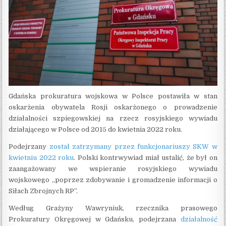
Gdańska prokuratura wojskowa w Polsce postawiła w stan
oskarżenia obywatela Rosji oskarżonego o prowadzenie
działalności szpiegowskiej na rzecz rosyjskiego wywiadu
działającego w Polsce od 2015 do kwietnia 2022 roku.
Podejrzany
został zatrzymany przez funkcjonariuszy SKW w
kwietniu 2022 roku
. Polski kontrwywiad miał ustalić, że był on
zaangażowany we wspieranie rosyjskiego wywiadu
wojskowego „poprzez zdobywanie i gromadzenie informacji o
Siłach Zbrojnych RP”.
Według Grażyny Wawryniuk, rzecznika prasowego
Prokuratury Okręgowej w Gdańsku, podejrzana
działalność