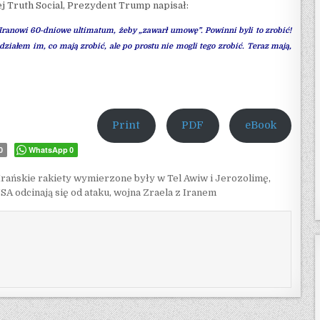
j Truth Social, Prezydent Trump napisał:
ranowi 60-dniowe ultimatum, żeby „zawarł umowę”. Powinni byli to zrobić!
iedziałem im, co mają zrobić, ale po prostu nie mogli tego zrobić. Teraz mają,
Print
PDF
eBook
WhatsApp
0
0
Irańskie rakiety wymierzone były w Tel Awiw i Jerozolimę
,
SA odcinają się od ataku
,
wojna Zraela z Iranem