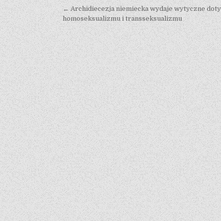
Post navigation
← Archidiecezja niemiecka wydaje wytyczne dotyc
homoseksualizmu i transseksualizmu