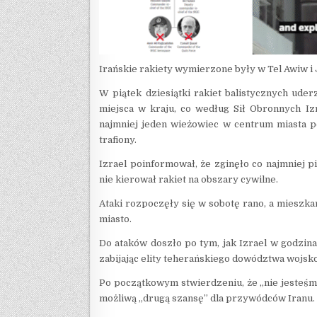
Irańskie rakiety wymierzone były w Tel Awiw 
W piątek dziesiątki rakiet balistycznych uderz
miejsca w kraju, co według Sił Obronnych Iz
najmniej jeden wieżowiec w centrum miasta p
trafiony.
Izrael poinformował, że zginęło co najmniej p
nie kierował rakiet na obszary cywilne.
Ataki rozpoczęły się w sobotę rano, a mieszkań
miasto.
Do ataków doszło po tym, jak Izrael w godzina
zabijając elity teherańskiego dowództwa wojsk
Po początkowym stwierdzeniu, że „nie jesteśm
możliwą „drugą szansę” dla przywódców Iranu.