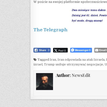
W poście na swojej platformie społecznościowe
Dwa miesiące temu dałem I
Dzisiaj jest 61. dzień. Pow
być może, drugą szansę!
The Telegraph
Messenger
Email
Post 0
Share
0
0
Tagged
Iran
,
Iran odpowiada na atak Izraela
,
izrael
,
Trump usiłuje utrzymywać negocjacje
,
U
Author:
NewsEdit