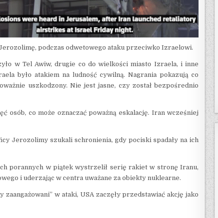
i Jerozolimę, podczas odwetowego ataku przeciwko Izraelowi.
yło w Tel Awiw, drugie co do wielkości miasto Izraela, i inne
raela było atakiem na ludność cywilną. Nagrania pokazują co
oważnie uszkodzony. Nie jest jasne, czy został bezpośrednio
ięć osób, co może oznaczać poważną eskalację. Iran wcześniej
cy Jerozolimy szukali schronienia, gdy pociski spadały na ich
ch porannych w piątek wystrzelił serię rakiet w stronę Iranu,
owego i uderzając w centra uważane za obiekty nuklearne.
y zaangażowani” w ataki, USA zaczęły przedstawiać akcję jako