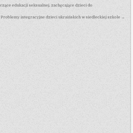
zące edukacji seksualnej, zachęcające dzieci do
Problemy integracyjne dzieci ukraińskich w siedleckiej szkole →