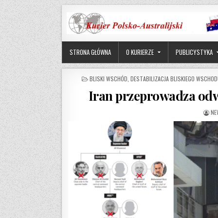
Skip to content
STRONA GŁÓWNA
O KURIERZE
PUBLICYSTYKA
POSTED IN
BLISKI WSCHÓD
,
DESTABILIZACJA BLISKIEGO WSCHOD
Iran przeprowadza odw
AU
NE