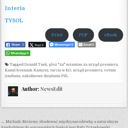
Interia
TYSOL
Print
PDF
eBook
Messenger
Email
Post 0
Share
0
0
0
WhatsApp
0
Tagged
Donald Tusk
,
głoz "za" wzamian za urząd premiera
,
Kamil Kosiniak-Kamysz
,
tarcia w KO
,
urząd premiera
,
votum
zaufania
,
zakulisowe działania PSL
Author:
NewsEdit
Post navigation
← Michnik: Możemy zbudować międzynarodówkę a naturalnym
kandydatem do europejskich funkcji jest Rafo Trzaskowski