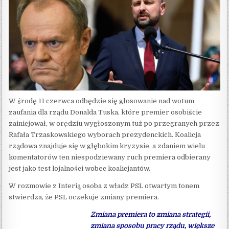
W środę 11 czerwca odbędzie się głosowanie nad wotum
zaufania dla rządu Donalda Tuska, które premier osobiście
zainicjował, w orędziu wygłoszonym tuż po przegranych przez
Rafała Trzaskowskiego wyborach prezydenckich. Koalicja
rządowa znajduje się w głębokim kryzysie, a zdaniem wielu
komentatorów ten niespodziewany ruch premiera odbierany
jest jako test lojalności wobec koalicjantów.
W rozmowie z Interią osoba z władz PSL otwartym tonem
stwierdza, że PSL oczekuje zmiany premiera.
Zmiana premiera to zmiana strategii,
zmiana sposobu pracy rządu, większe