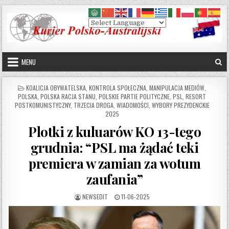
Skip to content
MENU
POSTED IN
KOALICJA OBYWATELSKA
,
KONTROLA SPOŁECZNA
,
MANIPULACJA MEDIÓW
,
POLSKA
,
POLSKA RACJA STANU
,
POLSKIE PARTIE POLITYCZNE
,
PSL
,
RESORT
POSTKOMUNISTYCZNY
,
TRZECIA DROGA
,
WIADOMOŚCI
,
WYBORY PREZYDENCKIE
2025
Plotki z kuluarów KO 13-tego
grudnia: “PSL ma żądać teki
premiera w zamian za wotum
zaufania”
AUTHOR:
PUBLISHED DATE:
NEWSEDIT
11-06-2025