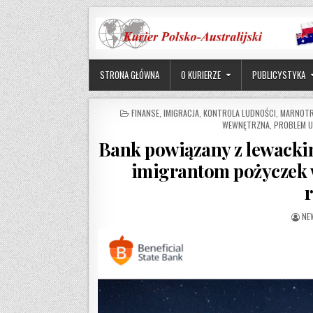
Skip to content
STRONA GŁÓWNA
O KURIERZE
PUBLICYSTYKA
POSTED IN
FINANSE
,
IMIGRACJA
,
KONTROLA LUDNOŚCI
,
MARNOTR
WEWNĘTRZNA
,
PROBLEM 
Bank powiązany z lewacki
imigrantom pożyczek 
AU
NE