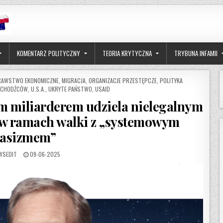
KOMENTARZ POLITYCZNY
TEORIA KRYTYCZNA
TRYBUNA INFAMII
AWSTWO EKONOMICZNE
,
MIGRACJA
,
ORGANIZACJE PRZESTĘPCZE
,
POLITYKA
UCHODŹCÓW
,
U.S.A.
,
UKRYTE PAŃSTWO
,
USAID
m miliarderem udziela nielegalnym
w ramach walki z „systemowym
rasizmem”
THOR:
PUBLISHED DATE:
WSEDIT
09-06-2025