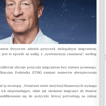
mem Steyerem udziela pożyczek nielegalnym imigrantom,
e jest to sposób na walkę z „systemowym rasizmem”, według
Kalifornii oferuje pożyczki imigrantom bez statusu prawnego,
ikacyjne Podatnika (ITIN) zamiast numerów ubezpieczenia
ł tę strategię. „Ponieważ wiele instytucji finansowych wymaga
ch nieposiadające, takie jak niedawni imigranci do Stanów
alifikowaniu się do pożyczki, której potrzebują na zakup