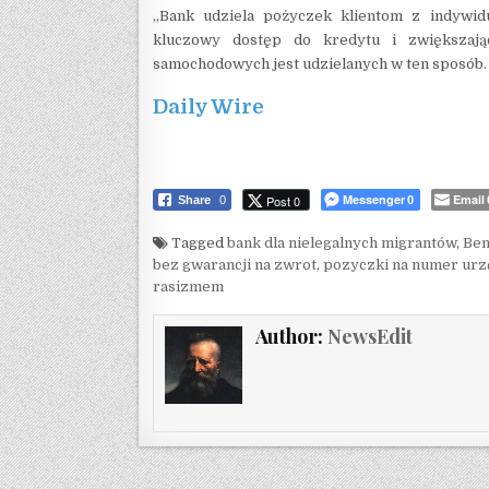
„Bank udziela pożyczek klientom z indywidu
kluczowy dostęp do kredytu i zwiększaj
samochodowych jest udzielanych w ten sposób.
Daily Wire
Messenger
Email
Post 0
Share
0
0
Tagged
bank dla nielegalnych migrantów
,
Ben
bez gwarancji na zwrot
,
pozyczki na numer ur
rasizmem
Author:
NewsEdit