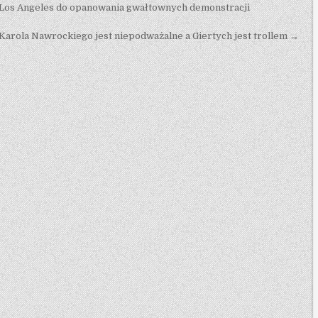
Los Angeles do opanowania gwałtownych demonstracji
arola Nawrockiego jest niepodważalne a Giertych jest trollem →