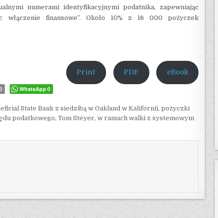
alnymi numerami identyfikacyjnymi podatnika, zapewniając
ąc włączenie finansowe”. Około 10% z 16 000 pożyczek
Print
PDF
eBook
WhatsApp
0
0
eficial State Bank z siedzibą w Oakland w Kalifornii
,
pożyczki
zędu podatkowego
,
Tom Steyer
,
w ramach walki z systemowym