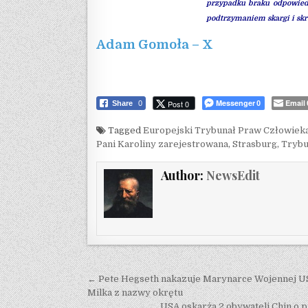
przypadku braku odpowiedz
podtrzymaniem skargi i skreś
Adam Gomoła – X
Messenger
Email
Post 0
Share
0
0
Tagged
Europejski Trybunał Praw Człowiek
Pani Karoliny zarejestrowana
,
Strasburg
,
Trybu
Author:
NewsEdit
Post navigation
← Pete Hegseth nakazuje Marynarce Wojennej U
Milka z nazwy okrętu
USA oskarża 2 obywateli Chin o 