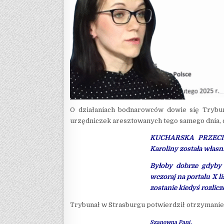
O działaniach bodnarowców dowie się Trybu
urzędniczek aresztowanych tego samego dnia, co
KUCHARSKA PRZECIWK
Karoliny została włas
Byłoby dobrze gdyby
wczoraj na portalu X li
zostanie kiedyś rozlicz
Trybunał w Strasburgu potwierdził otrzymanie
Szanowna Pani,