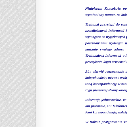
Niniejszym Kancelaria po
wymieniony numer, na który
Trybunał przystąpi do roz
przedłożonych informacji 
wymagana w wyjątkowych pr
postanowieniu wydanym w 
zmianie swojego adresu 
Trybunałowi informacji o i
przesyłania kopii orzeczeń 
Aby ułatwić rozpoznanie p
których należy używać wyłąc
inną korespondencję w nin
rogu pierwszej strony kores
Informuję jednocześnie, że
ani pisemnie, ani telefonic
Pani korespondencję, należ
W trakcie postępowania Tr