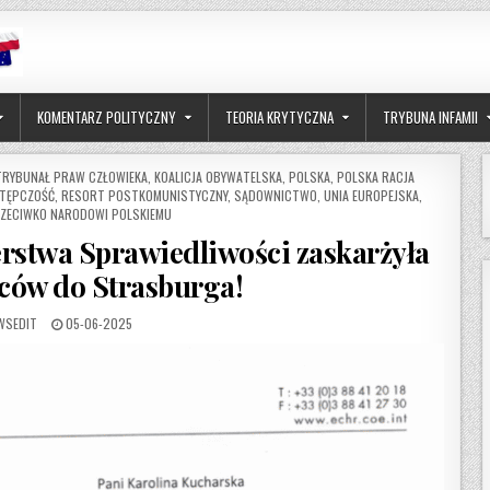
KOMENTARZ POLITYCZNY
TEORIA KRYTYCZNA
TRYBUNA INFAMII
TRYBUNAŁ PRAW CZŁOWIEKA
,
KOALICJA OBYWATELSKA
,
POLSKA
,
POLSKA RACJA
TĘPCZOŚĆ
,
RESORT POSTKOMUNISTYCZNY
,
SĄDOWNICTWO
,
UNIA EUROPEJSKA
,
ZECIWKO NARODOWI POLSKIEMU
erstwa Sprawiedliwości zaskarżyła
ów do Strasburga!
THOR:
PUBLISHED DATE:
WSEDIT
05-06-2025