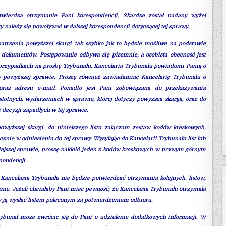
twierdza otrzymanie Pani korespondencji. Skardze został nadany wyżej
 należy się powoływać w dalszej korespondencji dotyczącej tej sprawy.
patrzenia powyższej skargi tak szybko jak to będzie możliwe na podstawie
i dokumentów. Postępowanie odbywa się pisemnie, a osobista obecność jest
zypadkach na prośbę Trybunału. Kancelaria Trybunału powiadomi Panią o
powyższej sprawie. Proszę również zawiadamiać Kancelarię Trybunału o
oraz adresu e-mail. Ponadto jest Pani zobowiązana do przekazywania
stotnych. wydarzeniach w sprawie, której dotyczy powyższa skarga, oraz do
i decyzji zapadłych w tej sprawie.
owyższej skargi, do niniejszego listu załączam zestaw kodów kreskowych,
znie w odniesieniu do tej sprawy. Wysyłając do Kancelarii Trybunału list lub
iejszej sprawie, proszę nakleić jeden z kodów kreskowych w prawym górnym
pondencji.
 Kancelaria Trybunału nie będzie potwierdzać otrzymania kolejnych. listów,
znie. Jeżeli chciałaby Pani mieć pewność, że Kancelaria Trybunału otrzymała
y ją wysłać listem poleconym za potwierdzeniem odbioru.
ybunał może zwrócić się do Pani o udzielenie dodatkowych informacji. W