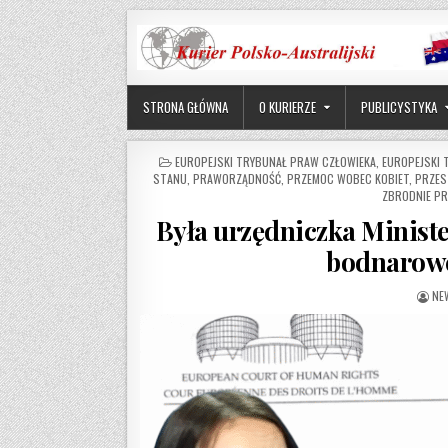
Skip to content
STRONA GŁÓWNA
O KURIERZE
PUBLICYSTYKA
POSTED IN
EUROPEJSKI TRYBUNAŁ PRAW CZŁOWIEKA
,
EUROPEJSKI 
STANU
,
PRAWORZĄDNOŚĆ
,
PRZEMOC WOBEC KOBIET
,
PRZES
ZBRODNIE PR
Była urzędniczka Minist
bodnarowc
AU
NE