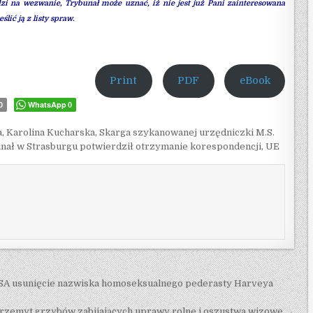
i na wezwanie, Trybunał może uznać, iż nie jest już Pani zainteresowana
lić ją z listy spraw.
Print
PDF
eBook
WhatsApp
0
0
a
,
Karolina Kucharska
,
Skarga szykanowanej urzędniczki M.S.
nał w Strasburgu potwierdził otrzymanie korespondencji
,
UE
SA usunięcie nazwiska homoseksualnego pederasty Harveya
przemyt grzybów zabijających uprawy rolne i oszustwa wizowe →