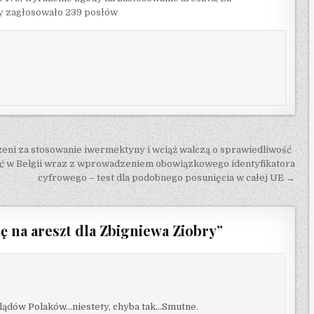
 zagłosowało 239 posłów
eni za stosowanie iwermektyny i wciąż walczą o sprawiedliwość
ć w Belgii wraz z wprowadzeniem obowiązkowego identyfikatora
cyfrowego – test dla podobnego posunięcia w całej UE →
ę na areszt dla Zbigniewa Ziobry
”
lądów Polaków…niestety, chyba tak…Smutne.