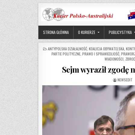
Skip to content
STRONA GŁÓWNA
O KURIERZE
PUBLICYSTYKA
POSTED IN
ANTYPOLSKA DZIAŁALNOŚĆ
,
KOALICJA OBYWATELSKA
,
KONT
PARTIE POLITYCZNE
,
PRAWO I SPRAWIEDLIOŚĆ
,
PRAWOR
WIADOMOŚCI
,
ZBROD
Sejm wyraził zgodę n
AUTHOR:
NEWSEDIT