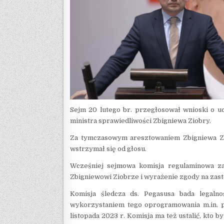
Sejm 20 lutego br. przegłosował wnioski o u
ministra sprawiedliwości Zbigniewa Ziobry.
Za tymczasowym aresztowaniem Zbigniewa Zio
wstrzymał się od głosu.
Wcześniej sejmowa komisja regulaminowa z
Zbigniewowi Ziobrze i wyrażenie zgody na zas
Komisja śledcza ds. Pegasusa bada legaln
wykorzystaniem tego oprogramowania m.in. prz
listopada 2023 r. Komisja ma też ustalić, kto 