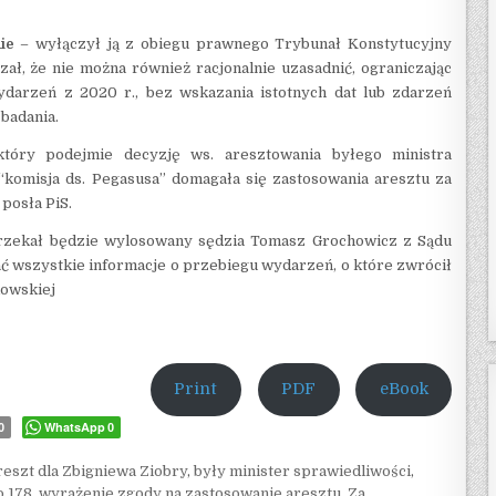
ie
– wyłączył ją z obiegu prawnego Trybunał Konstytucyjny
ł, że nie można również racjonalnie uzasadnić, ograniczając
ydarzeń z 2020 r., bez wskazania istotnych dat lub zdarzeń
badania.
który podejmie decyzję ws. aresztowania byłego ministra
“komisja ds. Pegasusa” domagała się zastosowania aresztu za
posła PiS.
orzekał będzie wylosowany sędzia Tomasz Grochowicz z Sądu
 wszystkie informacje o przebiegu wydarzeń, o które zwrócił
kowskiej
Print
PDF
eBook
WhatsApp
0
0
reszt dla Zbigniewa Ziobry
,
były minister sprawiedliwości
,
o 178
,
wyrażenie zgody na zastosowanie aresztu
,
Za