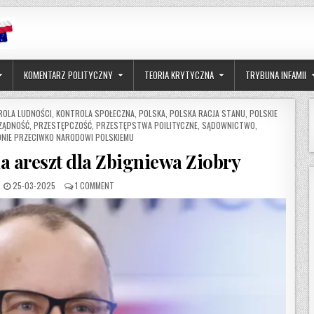
KOMENTARZ POLITYCZNY
TEORIA KRYTYCZNA
TRYBUNA INFAMII
ROLA LUDNOŚCI
,
KONTROLA SPOŁECZNA
,
POLSKA
,
POLSKA RACJA STANU
,
POLSKIE
ZĄDNOŚĆ
,
PRZESTĘPCZOŚĆ
,
PRZESTĘPSTWA POILITYCZNE
,
SĄDOWNICTWO
,
NIE PRZECIWKO NARODOWI POLSKIEMU
a areszt dla Zbigniewa Ziobry
PUBLISHED DATE:
ON SEJM WYRAZIŁ ZGODĘ NA ARESZT DLA ZBIGNIEWA ZIOB
25-03-2025
1 COMMENT