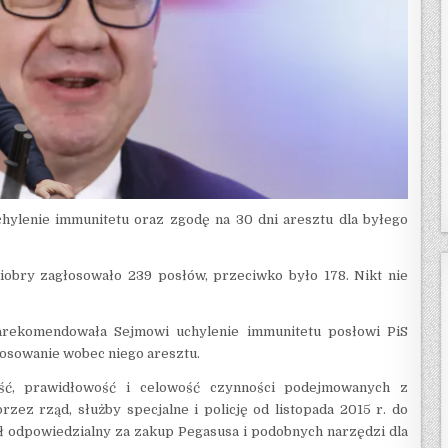
chylenie immunitetu oraz zgodę na 30 dni aresztu dla byłego
bry zagłosowało 239 posłów, przeciwko było 178. Nikt nie
arekomendowała Sejmowi uchylenie immunitetu posłowi PiS
tosowanie wobec niego aresztu.
ość, prawidłowość i celowość czynności podejmowanych z
ez rząd, służby specjalne i policję od listopada 2015 r. do
był odpowiedzialny za zakup Pegasusa i podobnych narzędzi dla