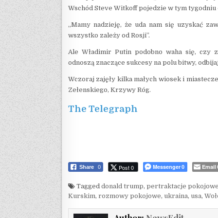
Wschód Steve Witkoff pojedzie w tym tygodniu
„Mamy nadzieję, że uda nam się uzyskać zawi
wszystko zależy od Rosji”.
Ale Władimir Putin podobno waha się, czy z
odnoszą znaczące sukcesy na polu bitwy, odbija
Wczoraj zajęły kilka małych wiosek i miastecz
Zełenskiego, Krzywy Róg.
The Telegraph
Messenger
Email
Post 0
Share
0
0
Tagged
donald trump
,
pertraktacje pokojow
Kurskim
,
rozmowy pokojowe
,
ukraina
,
usa
,
Woł
Author:
NewsEdit