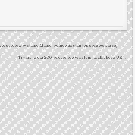
ersytetów w stanie Maine, ponieważ stan ten sprzeciwia się
Trump grozi 200-procentowym cłem na alkohol z UE →