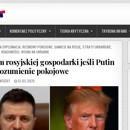
KOMENTARZ POLITYCZNY
TEORIA KRYTYCZNA
TRYBUNA INFAMII
A DYPLOMACJA
,
ROZMOWY POKOJOWE
,
SANKCJE NA ROSJĘ
,
STRATY UKRAIŃSKIE
,
,
WIADOMOŚCI
,
WOJNA NA UKRAINIE
 rosyjskiej gospodarki jeśli Putin
rozumienie pokojowe
THOR:
PUBLISHED DATE:
WSEDIT
13-03-2025