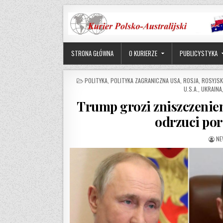
Skip to content
STRONA GŁÓWNA
O KURIERZE
PUBLICYSTYKA
POSTED IN
POLITYKA
,
POLITYKA ZAGRANICZNA USA
,
ROSJA
,
ROSYJSK
U.S.A.
,
UKRAINA
Trump grozi zniszczeniem
odrzuci po
AU
NE