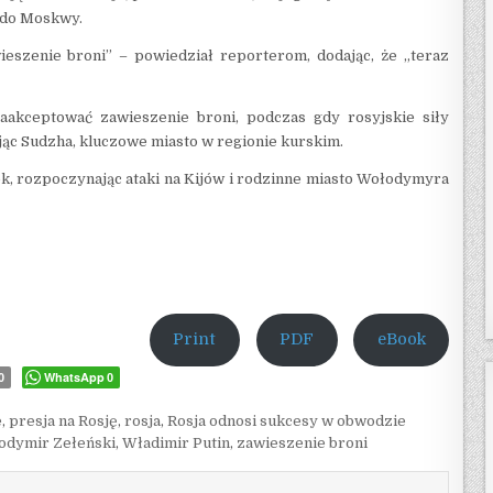
 do Moskwy.
eszenie broni” – powiedział reporterom, dodając, że „teraz
aakceptować zawieszenie broni, podczas gdy rosyjskie siły
jąc Sudzha, kluczowe miasto w regionie kurskim.
ek, rozpoczynając ataki na Kijów i rodzinne miasto Wołodymyra
Print
PDF
eBook
WhatsApp
0
0
e
,
presja na Rosję
,
rosja
,
Rosja odnosi sukcesy w obwodzie
odymir Zełeński
,
Władimir Putin
,
zawieszenie broni