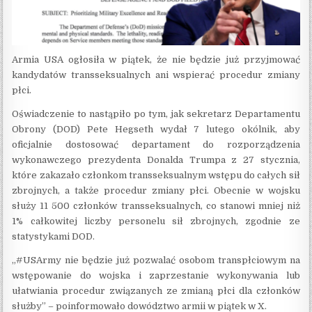
Armia USA ogłosiła w piątek, że nie będzie już przyjmować
kandydatów transseksualnych ani wspierać procedur zmiany
płci.
Oświadczenie to nastąpiło po tym, jak sekretarz Departamentu
Obrony (DOD) Pete Hegseth wydał 7 lutego okólnik, aby
oficjalnie dostosować departament do rozporządzenia
wykonawczego prezydenta Donalda Trumpa z 27 stycznia,
które zakazało członkom transseksualnym wstępu do całych sił
zbrojnych, a także procedur zmiany płci. Obecnie w wojsku
służy 11 500 członków transseksualnych, co stanowi mniej niż
1% całkowitej liczby personelu sił zbrojnych, zgodnie ze
statystykami DOD.
„#USArmy nie będzie już pozwalać osobom transpłciowym na
wstępowanie do wojska i zaprzestanie wykonywania lub
ułatwiania procedur związanych ze zmianą płci dla członków
służby” – poinformowało dowództwo armii w piątek w X.