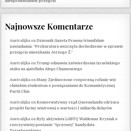
niesprawiedliwie przegrał
Najnowsze Komentarze
Australijka
on
Dziennik Gazeta Prawna triumfalnie
zawiadamia: “Prokuratura wszczęła dochodzenie w sprawie
przejęcia mieszkania Jerzego Ż.”
Australijka
on
Trump odmawia zatwierdzenia izraelskiego
ataku na ajatollaha Alego Chameneiego
Australijka
on
Stany Zjednoczone rozpoczną cofanie wiz
chińskim studentom z powiązaniami do Komunistycznej
Partii Chin
Australijka
on
Konserwatywny rząd Queenslandu odrzuca
projekt farmy wiatrowej o wartości 1 miliarda dolarów
Australijka
on
Były aktywista LGBTQ Waldemar Krysiak o
rzeczywistej postawie “tęczowej” kandydata
Trzaskowskiego