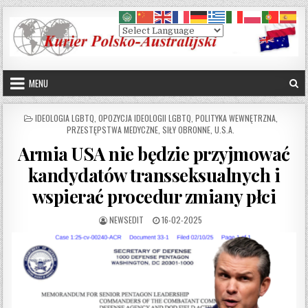
Skip to content
MENU
POSTED IN
IDEOLOGIA LGBTQ
,
OPOZYCJA IDEOLOGII LGBTQ
,
POLITYKA WEWNĘTRZNA
,
PRZESTĘPSTWA MEDYCZNE
,
SIŁY OBRONNE
,
U.S.A.
Armia USA nie będzie przyjmować
kandydatów transseksualnych i
wspierać procedur zmiany płci
AUTHOR:
PUBLISHED DATE:
NEWSEDIT
16-02-2025