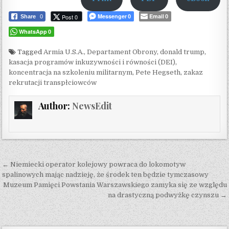
Messenger
Email
Post 0
Share
0
0
0
WhatsApp
0
Tagged
Armia U.S.A.
,
Departament Obrony
,
donald trump
,
kasacja programów inkuzywności i równości (DEI)
,
koncentracja na szkoleniu militarnym
,
Pete Hegseth
,
zakaz
rekrutacji transpłciowców
Author:
NewsEdit
Post navigation
← Niemiecki operator kolejowy powraca do lokomotyw
spalinowych mając nadzieję, że środek ten będzie tymczasowy
Muzeum Pamięci Powstania Warszawskiego zamyka się ze względu
na drastyczną podwyżkę czynszu →