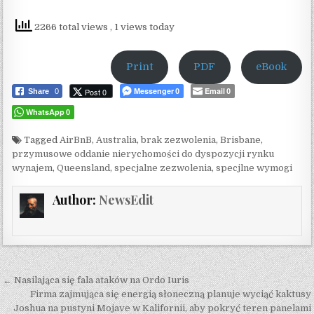
2266 total views
, 1 views today
Print
PDF
eBook
Messenger
Email
Post 0
Share
0
0
0
WhatsApp
0
Tagged
AirBnB
,
Australia
,
brak zezwolenia
,
Brisbane
,
przymusowe oddanie nierychomości do dyspozycji rynku
wynajem
,
Queensland
,
specjalne zezwolenia
,
specjlne wymogi
Author:
NewsEdit
Post navigation
← Nasilająca się fala ataków na Ordo Iuris
Firma zajmująca się energią słoneczną planuje wyciąć kaktusy
Joshua na pustyni Mojave w Kalifornii, aby pokryć teren panelami