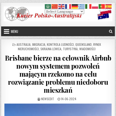
Skip to content
MENU
POSTED IN
AUSTRALIA
,
IMIGRACJA
,
KONTROLA LUDNOŚCI
,
QUEENSLAND
,
RYNEK
NIERUCHOMOŚCI
,
SKRAJNA LEWICA
,
TURYSTYKA
,
WIADOMOŚCI
Brisbane bierze na celownik Airbnb
nowym systemem pozwoleń
mającym rzekomo na celu
rozwiązanie problemu niedoboru
mieszkań
AUTHOR:
PUBLISHED DATE:
NEWSEDIT
14-06-2024