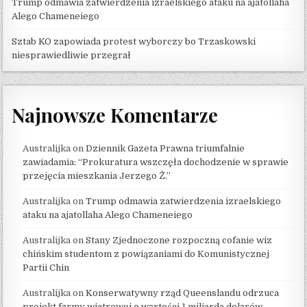
Trump odmawia zatwierdzenia izraelskiego ataku na ajatollaha
Alego Chameneiego
Sztab KO zapowiada protest wyborczy bo Trzaskowski
niesprawiedliwie przegrał
Najnowsze Komentarze
Australijka
on
Dziennik Gazeta Prawna triumfalnie
zawiadamia: “Prokuratura wszczęła dochodzenie w sprawie
przejęcia mieszkania Jerzego Ż.”
Australijka
on
Trump odmawia zatwierdzenia izraelskiego
ataku na ajatollaha Alego Chameneiego
Australijka
on
Stany Zjednoczone rozpoczną cofanie wiz
chińskim studentom z powiązaniami do Komunistycznej
Partii Chin
Australijka
on
Konserwatywny rząd Queenslandu odrzuca
projekt farmy wiatrowej o wartości 1 miliarda dolarów