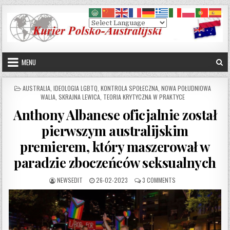
Skip to content
MENU
POSTED IN
AUSTRALIA
,
IDEOLOGIA LGBTQ
,
KONTROLA SPOŁECZNA
,
NOWA POŁUDNIOWA
WALIA
,
SKRAJNA LEWICA
,
TEORIA KRYTYCZNA W PRAKTYCE
Anthony Albanese oficjalnie został
pierwszym australijskim
premierem, który maszerował w
paradzie zboczeńców seksualnych
AUTHOR:
PUBLISHED DATE:
ON ANTHONY ALBANES
NEWSEDIT
26-02-2023
3 COMMENTS