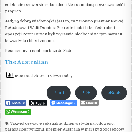
celebruje perwersje seksualne i źle rozumianą nowoczesność i
progres.
Jedyną dobrą wiadomością jest to, że zarówno premier Nowej
Południowej Walii Dominic Perrottet, jak i lider federalnej
opozycji Peter Dutton byli wyraźnie nieobecni na tym marszu
bezwstydu i libertynizmu.
Pośmiertny triumf markiza de Sade
The Australian
1528 total views
, 1 views today
Print
PDF
eBook
Messenger
Email
Post 0
Share
0
0
0
WhatsApp
0
Tagged
dewiacje seksualne
,
dzień wstydu narodowego
,
parada libertynizmu
,
premier Australia w marszu zboczeńców