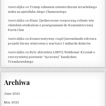
Australijka
on
Trump odmawia zatwierdzenia izraelskiego
ataku na ajatollaha Alego Chameneiego
Australijka
on
Stany Zjednoczone rozpoczną cofanie wiz
chińskim studentom z powiązaniami do Komunistycznej
Partii Chin
Australijka
on
Konserwatywny rząd Queenslandu odrzuca
projekt farmy wiatrowej o wartości 1 miliarda dolarów
Australijka
on
Były aktywista LGBTQ Waldemar Krysiak o
rzeczywistej postawie “tęczowej” kandydata
Trzaskowskiego
Archiwa
June 2025
May 2025