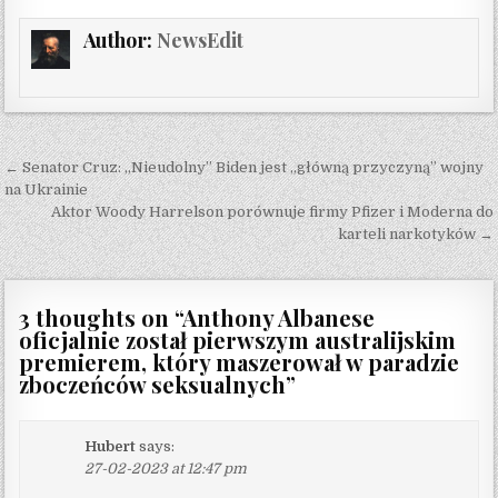
Author:
NewsEdit
Post navigation
← Senator Cruz: „Nieudolny” Biden jest „główną przyczyną” wojny
na Ukrainie
Aktor Woody Harrelson porównuje firmy Pfizer i Moderna do
karteli narkotyków →
3 thoughts on “
Anthony Albanese
oficjalnie został pierwszym australijskim
premierem, który maszerował w paradzie
zboczeńców seksualnych
”
Hubert
says:
27-02-2023 at 12:47 pm