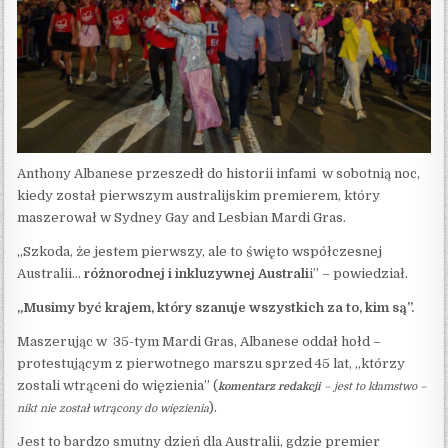
Anthony Albanese przeszedł do historii infami w sobotnią noc,
kiedy został pierwszym australijskim premierem, który
maszerował w Sydney Gay and Lesbian Mardi Gras.
„Szkoda, że jestem pierwszy, ale to święto współczesnej
Australii…
różnorodnej i inkluzywnej Australi
i” – powiedział.
„Musimy być krajem, który szanuje wszystkich za to, kim są”.
Maszerując w 35-tym Mardi Gras, Albanese oddał hołd –
protestującym z pierwotnego marszu sprzed 45 lat, „którzy
zostali wtrąceni do więzienia” (
komentarz redakcji
– jest to kłamstwo –
).
nikt nie został wtrącony do więzienia
Jest to bardzo smutny dzień dla Australii, gdzie premier