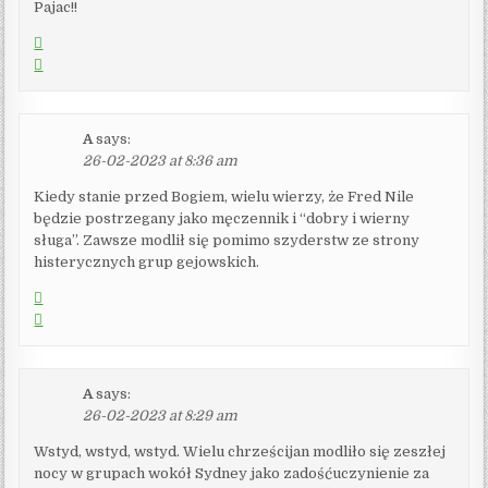
Pajac!!
A
says:
26-02-2023 at 8:36 am
Kiedy stanie przed Bogiem, wielu wierzy, że Fred Nile
będzie postrzegany jako męczennik i “dobry i wierny
sługa”. Zawsze modlił się pomimo szyderstw ze strony
histerycznych grup gejowskich.
A
says:
26-02-2023 at 8:29 am
Wstyd, wstyd, wstyd. Wielu chrześcijan modliło się zeszłej
nocy w grupach wokół Sydney jako zadośćuczynienie za