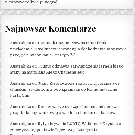
niesprawiedliwie przegrał
Najnowsze Komentarze
Australijka
on
Dziennik Gazeta Prawna triumfalnie
zawiadamia: “Prokuratura wszczęła dochodzenie w sprawie
przejęcia mieszkania Jerzego Ż.”
Australijka
on
Trump odmawia zatwierdzenia izraelskiego
ataku na ajatollaha Alego Chameneiego
Australijka
on
Stany Zjednoczone rozpoczną cofanie wiz
chińskim studentom z powiązaniami do Komunistycznej
Partii Chin
Australijka
on
Konserwatywny rząd Queenslandu odrzuca
projekt farmy wiatrowej o wartości 1 miliarda dolarów
Australijka
on
Były aktywista LGBTQ Waldemar Krysiak o
rzeczywistej postawie “tęczowej” kandydata