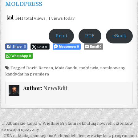
MOLDPRESS
1441 total views
, 1 views today
Print
PDF
eBook
Messenger
Email
Post 0
Share
0
0
0
WhatsApp
0
Tagged
Dorin Recean
,
Maia Sandu
,
mołdawia
,
nominowany
kandydat na premiera
Author:
NewsEdit
Post navigation
← Albańskie gangi w Wielkiej Brytanii rekrutują nowych członków
ze swojej ojczyzny
USA nakładają sankcje na 6 chińskich firm w związku z programami