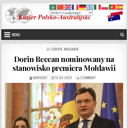
Skip to content
MENU
POSTED IN
EUROPA
,
MOŁDAWIA
Dorin Recean nominowany na
stanowisko premiera Mołdawii
AUTHOR:
PUBLISHED DATE:
ON DORIN RECEAN NOM
NEWSEDIT
13-02-2023
1 COMMENT