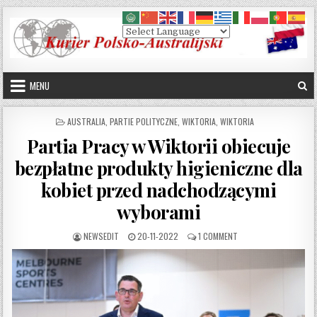
Skip to content
MENU
POSTED IN
AUSTRALIA
,
PARTIE POLITYCZNE
,
WIKTORIA
,
WIKTORIA
Partia Pracy w Wiktorii obiecuje
bezpłatne produkty higieniczne dla
kobiet przed nadchodzącymi
wyborami
AUTHOR:
PUBLISHED DATE:
ON PARTIA PRACY W W
NEWSEDIT
20-11-2022
1 COMMENT