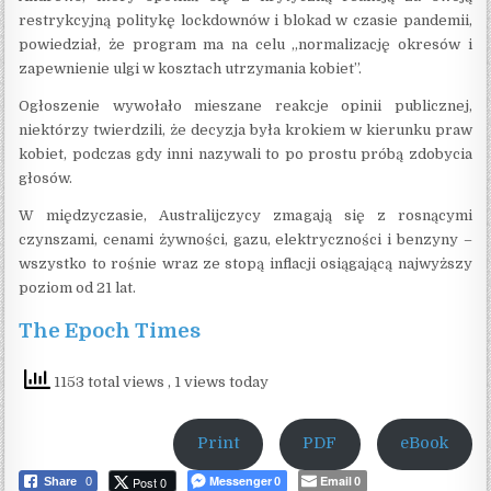
restrykcyjną politykę lockdownów i blokad w czasie pandemii,
powiedział, że program ma na celu „normalizację okresów i
zapewnienie ulgi w kosztach utrzymania kobiet”.
Ogłoszenie wywołało mieszane reakcje opinii publicznej,
niektórzy twierdzili, że decyzja była krokiem w kierunku praw
kobiet, podczas gdy inni nazywali to po prostu próbą zdobycia
głosów.
W międzyczasie, Australijczycy zmagają się z rosnącymi
czynszami, cenami żywności, gazu, elektryczności i benzyny –
wszystko to rośnie wraz ze stopą inflacji osiągającą najwyższy
poziom od 21 lat.
The Epoch Times
1153 total views
, 1 views today
Print
PDF
eBook
Messenger
Email
Post 0
Share
0
0
0