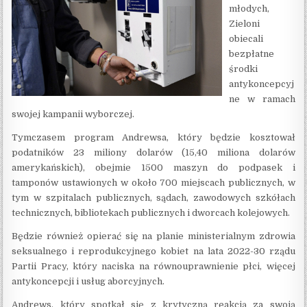
młodych,
Zieloni
obiecali
bezpłatne
środki
antykoncepcyj
ne w ramach
swojej kampanii wyborczej.
Tymczasem program Andrewsa, który będzie kosztował
podatników 23 miliony dolarów (15,40 miliona dolarów
amerykańskich), obejmie 1500 maszyn do podpasek i
tamponów ustawionych w około 700 miejscach publicznych, w
tym w szpitalach publicznych, sądach, zawodowych szkółach
technicznych, bibliotekach publicznych i dworcach kolejowych.
Będzie również opierać się na planie ministerialnym zdrowia
seksualnego i reprodukcyjnego kobiet na lata 2022-30 rządu
Partii Pracy, który naciska na równouprawnienie płci, więcej
antykoncepcji i usług aborcyjnych.
Andrews, który spotkał się z krytyczną reakcją za swoją