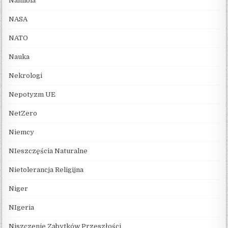
Namibia
NASA
NATO
Nauka
Nekrologi
Nepotyzm UE
NetZero
Niemcy
NIeszczęścia Naturalne
Nietolerancja Religijna
Niger
NIgeria
Niszczenie Zabytków Przeszłości