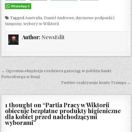
WhatsApp
0
Tagged
Australia
,
Daniel Andrews
,
darmowe podpaski i
tampony
,
wybory w Wiktorii
Author:
NewsEdit
Post navigation
← Ogromna eksplozja rozdziera gazociąg w pobliżu Sankt
Petersburga w Rosji
Twitter reaktywuje konto Trumpa →
1 thought on “
Partia Pracy w Wiktorii
obiecuje bezpłatne produkty higieniczne
dla kobiet przed nadchodzącymi
wyborami
”