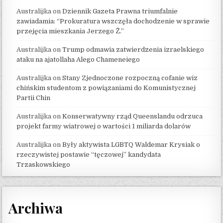
Australijka
on
Dziennik Gazeta Prawna triumfalnie
zawiadamia: “Prokuratura wszczęła dochodzenie w sprawie
przejęcia mieszkania Jerzego Ż.”
Australijka
on
Trump odmawia zatwierdzenia izraelskiego
ataku na ajatollaha Alego Chameneiego
Australijka
on
Stany Zjednoczone rozpoczną cofanie wiz
chińskim studentom z powiązaniami do Komunistycznej
Partii Chin
Australijka
on
Konserwatywny rząd Queenslandu odrzuca
projekt farmy wiatrowej o wartości 1 miliarda dolarów
Australijka
on
Były aktywista LGBTQ Waldemar Krysiak o
rzeczywistej postawie “tęczowej” kandydata
Trzaskowskiego
Archiwa