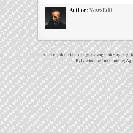
Author:
NewsEdit
Post navigation
← Australijska minister spraw zagranicznych potę
Były wiceszef ukraińskiej A