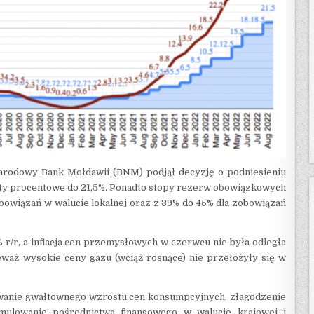
arodowy Bank Mołdawii (BNM) podjął decyzję o podniesieniu
nkty procentowe do 21,5%. Ponadto stopy rezerw obowiązkowych
bowiązań w walucie lokalnej oraz z 39% do 45% dla zobowiązań
r/r, a inflacja cen przemysłowych w czerwcu nie była odległa
ieważ wysokie ceny gazu (wciąż rosnące) nie przełożyły się w
owanie gwałtownego wzrostu cen konsumpcyjnych, złagodzenie
ulowanie pośrednictwa finansowego w walucie krajowej i