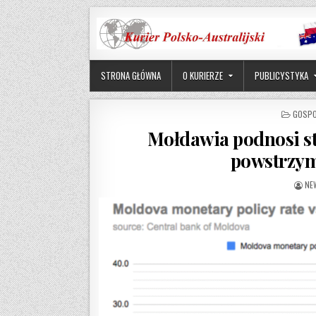
Skip to content
STRONA GŁÓWNA
O KURIERZE
PUBLICYSTYKA
POSTE
GOSP
Mołdawia podnosi st
powstrzym
AU
NE