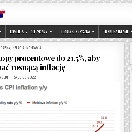
KOMENTARZ POLITYCZNY
TEORIA KRYTYCZNA
TRYBUNA INFAMII
D IN
ODARKA
,
INFLACJA
,
MOŁDAWIA
opy procentowe do 21,5%, aby
ać rosnącą inflację
THOR:
PUBLISHED DATE:
WSEDIT
06-08-2022