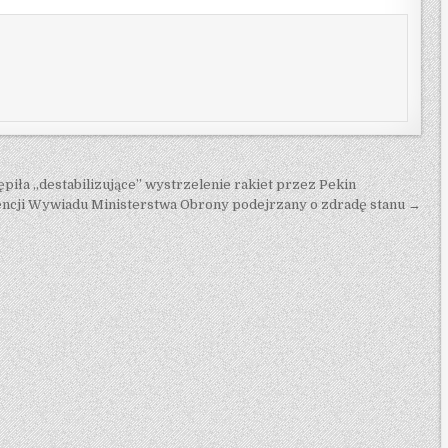
piła „destabilizujące” wystrzelenie rakiet przez Pekin
gencji Wywiadu Ministerstwa Obrony podejrzany o zdradę stanu →