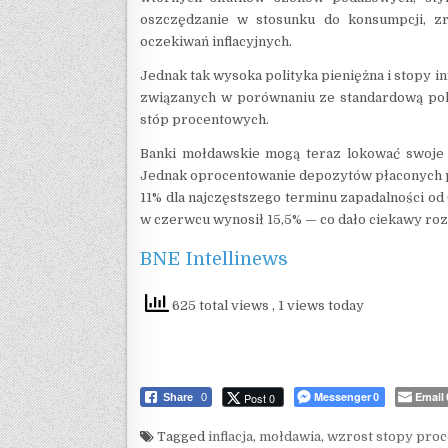
oszczędzanie w stosunku do konsumpcji, zr
oczekiwań inflacyjnych.
Jednak tak wysoka polityka pieniężna i stopy i
związanych w porównaniu ze standardową poli
stóp procentowych.
Banki mołdawskie mogą teraz lokować swoje
Jednak oprocentowanie depozytów płaconych pr
11% dla najczęstszego terminu zapadalności o
w czerwcu wynosił 15,5% — co dało ciekawy roz
BNE Intellinews
625 total views
, 1 views today
Messenger
Email
Post 0
Share
0
0
Tagged
inflacja
,
mołdawia
,
wzrost stopy pro