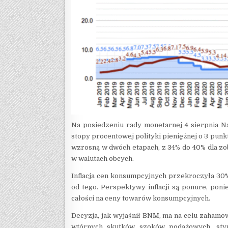
Na posiedzeniu rady monetarnej 4 sierpnia N
stopy procentowej polityki pieniężnej o 3 pu
wzrosną w dwóch etapach, z 34% do 40% dla zo
w walutach obcych.
Inflacja cen konsumpcyjnych przekroczyła 30% 
od tego. Perspektywy inflacji są ponure, pon
całości na ceny towarów konsumpcyjnych.
Decyzja, jak wyjaśnił BNM, ma na celu zaham
wtórnych skutków szoków podażowych, stym