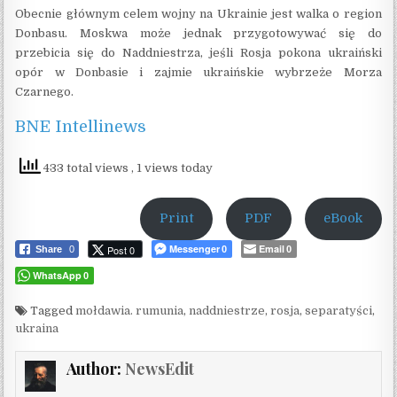
Obecnie głównym celem wojny na Ukrainie jest walka o region
Donbasu. Moskwa może jednak przygotowywać się do
przebicia się do Naddniestrza, jeśli Rosja pokona ukraiński
opór w Donbasie i zajmie ukraińskie wybrzeże Morza
Czarnego.
BNE Intellinews
433 total views
, 1 views today
Print
PDF
eBook
Messenger
Email
Post 0
Share
0
0
0
WhatsApp
0
Tagged
mołdawia. rumunia
,
naddniestrze
,
rosja
,
separatyści
,
ukraina
Author:
NewsEdit