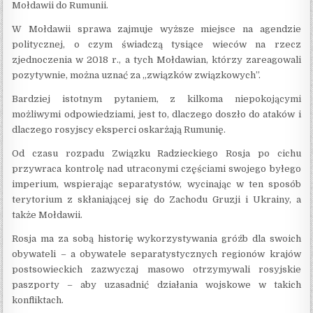
Mołdawii do Rumunii.
W Mołdawii sprawa zajmuje wyższe miejsce na agendzie
politycznej, o czym świadczą tysiące wieców na rzecz
zjednoczenia w 2018 r., a tych Mołdawian, którzy zareagowali
pozytywnie, można uznać za „związków związkowych”.
Bardziej istotnym pytaniem, z kilkoma niepokojącymi
możliwymi odpowiedziami, jest to, dlaczego doszło do ataków i
dlaczego rosyjscy eksperci oskarżają Rumunię.
Od czasu rozpadu Związku Radzieckiego Rosja po cichu
przywraca kontrolę nad utraconymi częściami swojego byłego
imperium, wspierając separatystów, wycinając w ten sposób
terytorium z skłaniającej się do Zachodu Gruzji i Ukrainy, a
także Mołdawii.
Rosja ma za sobą historię wykorzystywania gróźb dla swoich
obywateli – a obywatele separatystycznych regionów krajów
postsowieckich zazwyczaj masowo otrzymywali rosyjskie
paszporty – aby uzasadnić działania wojskowe w takich
konfliktach.