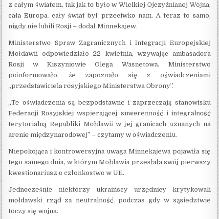
z całym światem, tak jak to było w Wielkiej Ojczyźnianej Wojna,
cała Europa, cały świat był przeciwko nam. A teraz to samo,
nigdy nie lubili Rosji – dodał Minnekajew.
Ministerstwo Spraw Zagranicznych i Integracji Europejskiej
Mołdawii odpowiedziało 22 kwietnia, wzywając ambasadora
Rosji w Kiszyniowie Olega Wasnetowa. Ministerstwo
poinformowało, że zapoznało się z oświadczeniami
„przedstawiciela rosyjskiego Ministerstwa Obrony”.
„Te oświadczenia są bezpodstawne i zaprzeczają stanowisku
Federacji Rosyjskiej wspierającej suwerenność i integralność
terytorialną Republiki Mołdawii w jej granicach uznanych na
arenie międzynarodowej” – czytamy w oświadczeniu.
Niepokojąca i kontrowersyjna uwaga Minnekajewa pojawiła się
tego samego dnia, w którym Mołdawia przesłała swój pierwszy
kwestionariusz o członkostwo w UE.
Jednocześnie niektórzy ukraińscy urzędnicy krytykowali
mołdawski rząd za neutralność, podczas gdy w sąsiedztwie
toczy się wojna.