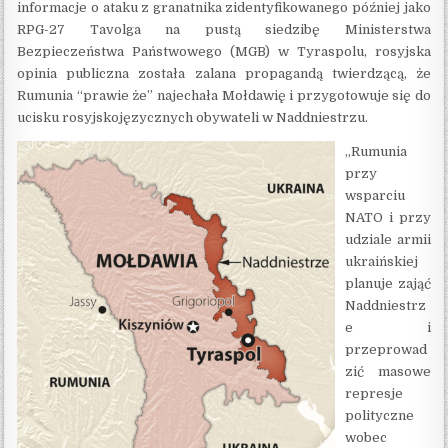
informacje o ataku z granatnika zidentyfikowanego później jako
RPG-27 Tavolga na pustą siedzibę Ministerstwa
Bezpieczeństwa Państwowego (MGB) w Tyraspolu, rosyjska
opinia publiczna została zalana propagandą twierdzącą, że
Rumunia “prawie że” najechała Mołdawię i przygotowuje się do
ucisku rosyjskojęzycznych obywateli w Naddniestrzu.
„Rumunia
przy
wsparciu
NATO i przy
udziale armii
ukraińskiej
planuje zająć
Naddniestrz
e i
przeprowad
zić masowe
represje
polityczne
wobec