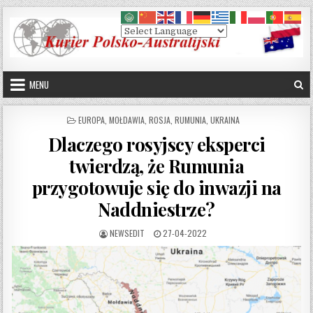
Skip to content
MENU
POSTED IN
EUROPA
,
MOŁDAWIA
,
ROSJA
,
RUMUNIA
,
UKRAINA
Dlaczego rosyjscy eksperci
twierdzą, że Rumunia
przygotowuje się do inwazji na
Naddniestrze?
AUTHOR:
PUBLISHED DATE:
NEWSEDIT
27-04-2022