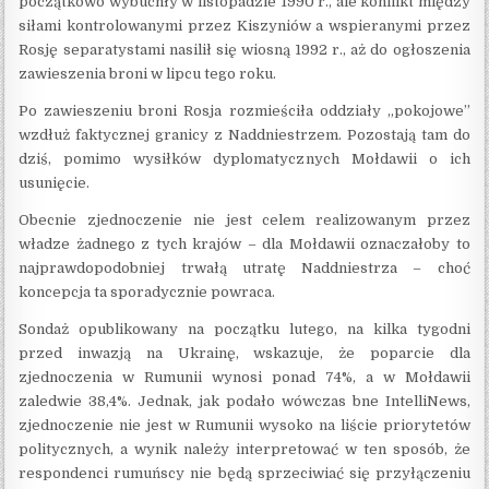
początkowo wybuchły w listopadzie 1990 r., ale konflikt między
siłami kontrolowanymi przez Kiszyniów a wspieranymi przez
Rosję separatystami nasilił się wiosną 1992 r., aż do ogłoszenia
zawieszenia broni w lipcu tego roku.
Po zawieszeniu broni Rosja rozmieściła oddziały „pokojowe”
wzdłuż faktycznej granicy z Naddniestrzem. Pozostają tam do
dziś, pomimo wysiłków dyplomatycznych Mołdawii o ich
usunięcie.
Obecnie zjednoczenie nie jest celem realizowanym przez
władze żadnego z tych krajów – dla Mołdawii oznaczałoby to
najprawdopodobniej trwałą utratę Naddniestrza – choć
koncepcja ta sporadycznie powraca.
Sondaż opublikowany na początku lutego, na kilka tygodni
przed inwazją na Ukrainę, wskazuje, że poparcie dla
zjednoczenia w Rumunii wynosi ponad 74%, a w Mołdawii
zaledwie 38,4%. Jednak, jak podało wówczas bne IntelliNews,
zjednoczenie nie jest w Rumunii wysoko na liście priorytetów
politycznych, a wynik należy interpretować w ten sposób, że
respondenci rumuńscy nie będą sprzeciwiać się przyłączeniu