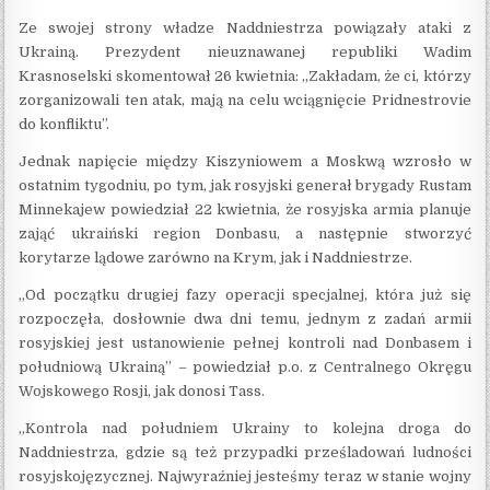
Ze swojej strony władze Naddniestrza powiązały ataki z
Ukrainą. Prezydent nieuznawanej republiki Wadim
Krasnoselski skomentował 26 kwietnia: „Zakładam, że ci, którzy
zorganizowali ten atak, mają na celu wciągnięcie Pridnestrovie
do konfliktu”.
Jednak napięcie między Kiszyniowem a Moskwą wzrosło w
ostatnim tygodniu, po tym, jak rosyjski generał brygady Rustam
Minnekajew powiedział 22 kwietnia, że rosyjska armia planuje
zająć ukraiński region Donbasu, a następnie stworzyć
korytarze lądowe zarówno na Krym, jak i Naddniestrze.
„Od początku drugiej fazy operacji specjalnej, która już się
rozpoczęła, dosłownie dwa dni temu, jednym z zadań armii
rosyjskiej jest ustanowienie pełnej kontroli nad Donbasem i
południową Ukrainą” – powiedział p.o. z Centralnego Okręgu
Wojskowego Rosji, jak donosi Tass.
„Kontrola nad południem Ukrainy to kolejna droga do
Naddniestrza, gdzie są też przypadki prześladowań ludności
rosyjskojęzycznej. Najwyraźniej jesteśmy teraz w stanie wojny