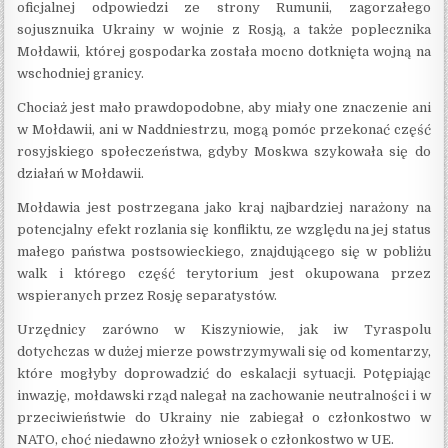
oficjalnej odpowiedzi ze strony Rumunii, zagorzałego
sojusznuika Ukrainy w wojnie z Rosją, a także poplecznika
Mołdawii, której gospodarka została mocno dotknięta wojną na
wschodniej granicy.
Chociaż jest mało prawdopodobne, aby miały one znaczenie ani
w Mołdawii, ani w Naddniestrzu, mogą pomóc przekonać część
rosyjskiego społeczeństwa, gdyby Moskwa szykowała się do
działań w Mołdawii.
Mołdawia jest postrzegana jako kraj najbardziej narażony na
potencjalny efekt rozlania się konfliktu, ze względu na jej status
małego państwa postsowieckiego, znajdującego się w pobliżu
walk i którego część terytorium jest okupowana przez
wspieranych przez Rosję separatystów.
Urzędnicy zarówno w Kiszyniowie, jak iw Tyraspolu
dotychczas w dużej mierze powstrzymywali się od komentarzy,
które mogłyby doprowadzić do eskalacji sytuacji. Potępiając
inwazję, mołdawski rząd nalegał na zachowanie neutralności i w
przeciwieństwie do Ukrainy nie zabiegał o członkostwo w
NATO, choć niedawno złożył wniosek o członkostwo w UE.