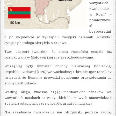
wszystkich
zwolennikó
w Rosji” –
poinformow
ał
bezpośredni
o po incydencie w Tyraspolu rosyjski dziennik „Prawda”,
cytując politologa Siergieja Markowa.
Tzw. ekspert twierdził, że armia rumuńska została już
rozlokowana w Mołdawii i jej siły są rozbudowywane.
Wcześniej były minister obrony nieuznanej Donieckiej
Republiki Ludowej (DPR) we wschodniej Ukrainie Igor Strelkov
twierdził, że Rumunia prowadzi potajemne przygotowania do
zdobycia Mołdawii.
Według niego, znaczna część mołdawskich oficerów we
wszystkich sztabach na wszystkich kluczowych stanowiskach
została zastąpiona przez oficerów armii rumuńskiej.
Nieuzasadnione twierdzenia nie otrzymały jeszcze żadnej