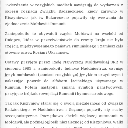
Twierdzenia w rosyjskich mediach nawiązują do wydarzeń z
okresu rozpadu Związku Radzieckiego, kiedy zarówno w
Kiszyniowie, jak iw Bukareszcie pojawiły się wezwania do
zjednoczenia Mołdawii i Rumunii.
Zaniepokoiło to obywateli części Mołdawii na wschód od
Dniepru, która w przeciwieństwie do reszty kraju nie była
częścią międzywojennego państwa rumuńskiego i zamieszkała
głównie przez Rosjan i Ukraińców.
Ustawy przyjęte przez Radę Najwyższą Mołdawskiej SRR w
sierpniu 1989 r. zaniepokoiły ludność Naddniestrza, czyniąc
język mołdawski (zamiast rosyjskiego) językiem urzędowym i
nakazując powrót do alfabetu łacińskiego używanego w
Rumunii. Potem nastąpiła zmiana symboli państwowych,
przyjęcie trójkolorowej flagi Rumunii i hymnu narodowego.
Tak jak Kiszyniów starał się o swoją niezależność od Związku
Radzieckiego, w Naddniestrzu i Gagauzji pojawiły się ruchy
secesjonistyczne. Początkowo chcieli większej autonomii w
Mołdawii, ale później ogłosili niezależność od Kiszyniowa. Walki