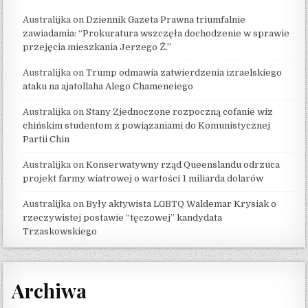
Australijka
on
Dziennik Gazeta Prawna triumfalnie
zawiadamia: “Prokuratura wszczęła dochodzenie w sprawie
przejęcia mieszkania Jerzego Ż.”
Australijka
on
Trump odmawia zatwierdzenia izraelskiego
ataku na ajatollaha Alego Chameneiego
Australijka
on
Stany Zjednoczone rozpoczną cofanie wiz
chińskim studentom z powiązaniami do Komunistycznej
Partii Chin
Australijka
on
Konserwatywny rząd Queenslandu odrzuca
projekt farmy wiatrowej o wartości 1 miliarda dolarów
Australijka
on
Były aktywista LGBTQ Waldemar Krysiak o
rzeczywistej postawie “tęczowej” kandydata
Trzaskowskiego
Archiwa