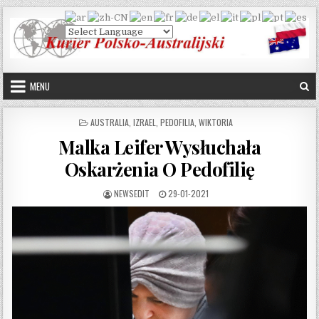
Skip to content
MENU
POSTED IN
AUSTRALIA
,
IZRAEL
,
PEDOFILIA
,
WIKTORIA
Malka Leifer Wysłuchała
Oskarżenia O Pedofilię
AUTHOR:
PUBLISHED DATE:
NEWSEDIT
29-01-2021