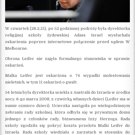
W czwartek (28.2.21), po 52 godzinnej podróży była dyrektorka
religijnej szkoły żydowskiej Adass Israel wysłuchała
oskarżenia poprzez internetowe połączenie przed sądem W
Melbourne.
Obrona Leifer nie zajęła formalnego stanowiska w sprawie
oskarżeń.
Malka Leifer jest oskarżona o 74 wypadki molestowania
nieletnich, w tym 11 oskarżeń o gwałt.
54 letnia była dyrektorka uciekła z Australii do Izraela w środku
nocy, 6-go marca 2008, z czwórką własnych dzieci (Leifer ma w
sumie ośmioro dzieci). Ucieczka nastąpiła po wielogodzinnym
zebraniu rady szkolnej, która odbyła się w prywatnym domu
jednego z członków rady, biznesmena Izzy Herzoga. Rada
szkoły zgodziła się pokryć koszta przelotu Malki Leifer do
Izraela. Rada szkoły wiedziała o zarzutach w stosunku do