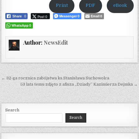
Print
PDF
eBook
Messenger
Email
Post 0
Share
0
0
0
WhatsApp
0
Author:
NewsEdit
Post navigation
← 32-ga rocznica zabójstwa ks.Stanisława Suchowolca
53 lata temu zdjęto z afisza „Dziady” Kazimierza Dejmka →
Search
Search