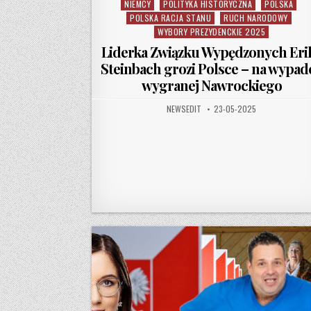
NIEMCY
POLITYKA HISTORYCZNA
POLSKA
POLSKA RACJA STANU
RUCH NARODOWY
WYBORY PREZYDENCKIE 2025
Liderka Związku Wypędzonych Eri
Steinbach grozi Polsce – na wypad
wygranej Nawrockiego
AUTHOR:
PUBLISHED DATE:
NEWSEDIT
23-05-2025