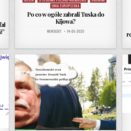
UNIA EUROPEJSKA
Po co w ogóle zabrali Tuska do
Kijowa?
fał
ż”
AUTHOR:
PUBLISHED DATE:
NEWSEDIT
14-05-2025
r