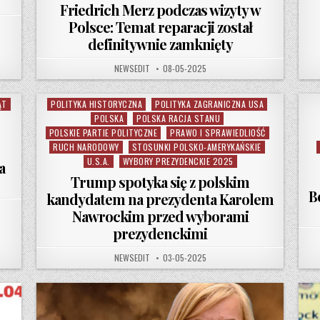
Friedrich Merz podczas wizyty w
Polsce: Temat reparacji został
definitywnie zamknięty
AUTHOR:
PUBLISHED DATE:
NEWSEDIT
08-05-2025
ĄT
POLITYKA HISTORYCZNA
POLITYKA ZAGRANICZNA USA
Posted in
POLSKA
POLSKA RACJA STANU
POLSKIE PARTIE POLITYCZNE
PRAWO I SPRAWIEDLIOŚĆ
RUCH NARODOWY
STOSUNKI POLSKO-AMERYKAŃSKIE
U.S.A.
WYBORY PREZYDENCKIE 2025
a
Trump spotyka się z polskim
B
kandydatem na prezydenta Karolem
Nawrockim przed wyborami
prezydenckimi
AUTHOR:
PUBLISHED DATE:
NEWSEDIT
03-05-2025