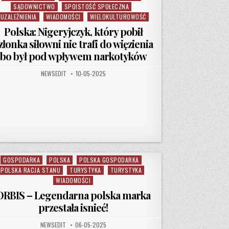
SĄDOWNICTWO
SPOISTOŚĆ SPOŁECZNA
UZALEŻNIENIA
WIADOMOŚCI
WIELOKULTUROWOŚĆ
Polska: Nigeryjczyk, który pobił
złonka siłowni nie trafi do więzienia
bo był pod wpływem narkotyków
AUTHOR:
PUBLISHED DATE:
NEWSEDIT
10-05-2025
GOSPODARKA
POLSKA
POLSKA GOSPODARKA
Posted in
POLSKA RACJA STANU
TURYSTYKA
TURYSTYKA
WIADOMOŚCI
ORBIS – Legendarna polska marka
przestała isnieć!
AUTHOR:
PUBLISHED DATE:
NEWSEDIT
06-05-2025