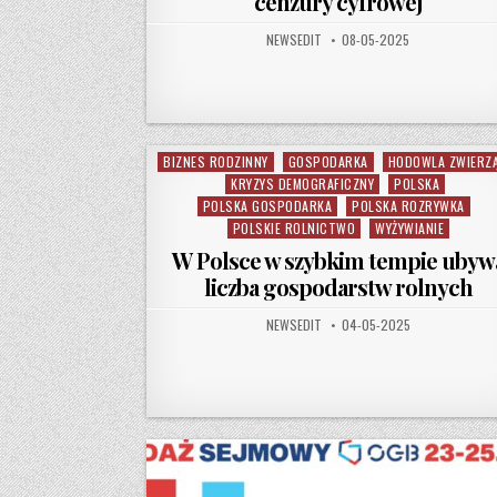
cenzury cyfrowej
AUTHOR:
PUBLISHED DATE:
NEWSEDIT
08-05-2025
BIZNES RODZINNY
GOSPODARKA
HODOWLA ZWIERZ
Posted in
KRYZYS DEMOGRAFICZNY
POLSKA
POLSKA GOSPODARKA
POLSKA ROZRYWKA
POLSKIE ROLNICTWO
WYŻYWIANIE
W Polsce w szybkim tempie ubyw
liczba gospodarstw rolnych
AUTHOR:
PUBLISHED DATE:
NEWSEDIT
04-05-2025