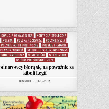
KOALICJA OBYWATELSKA
KONTROLA SPOŁECZNA
Posted in
POLSKA
POLSKA ROZRYWKA
POLSKIE MEDIA
POLSKIE PARTIE POLITYCZNE
POLSKIE TRADYCJE
PRAWORZĄDNOŚĆ
RESORT POSTKOMUNISTYCZNY
RUCH NARODOWY
WIADOMOŚCI
WOLNE MEDIA
WYBORY PREZYDENCKIE 2025
odnarowcy biorą się na poważnie za
kiboli Legii
AUTHOR:
PUBLISHED DATE:
NEWSEDIT
03-05-2025