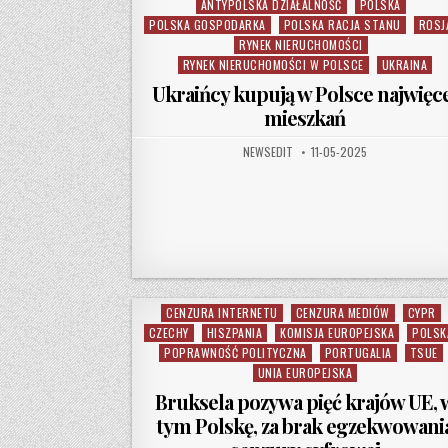
ANTYPOLSKA DZIAŁALNOŚĆ
POLSKA
Posted in
POLSKA GOSPODARKA
POLSKA RACJA STANU
ROSJ
RYNEK NIERUCHOMOŚCI
RYNEK NIERUCHOMOŚCI W POLSCE
UKRAINA
Ukraińcy kupują w Polsce najwięc
mieszkań
AUTHOR:
PUBLISHED DATE:
NEWSEDIT
11-05-2025
CENZURA INTERNETU
CENZURA MEDIÓW
CYPR
Posted in
CZECHY
HISZPANIA
KOMISJA EUROPEJSKA
POLSK
POPRAWNOŚĆ POLITYCZNA
PORTUGALIA
TSUE
UNIA EUROPEJSKA
Bruksela pozywa pięć krajów UE, 
tym Polskę, za brak egzekwowani