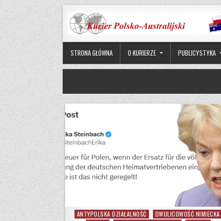
Skip to content
STRONA GŁÓWNA
O KURIERZE
PUBLICYSTYKA
ANTYPOLSKA DZIAŁALNOŚĆ
DWULICOWOŚĆ NIMIECKA
Posted in