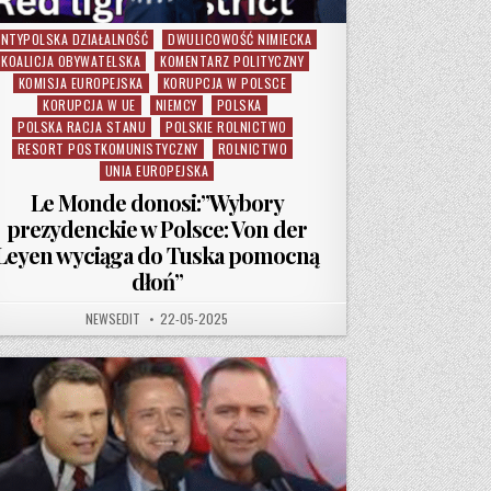
ANTYPOLSKA DZIAŁALNOŚĆ
DWULICOWOŚĆ NIMIECKA
osted in
KOALICJA OBYWATELSKA
KOMENTARZ POLITYCZNY
KOMISJA EUROPEJSKA
KORUPCJA W POLSCE
KORUPCJA W UE
NIEMCY
POLSKA
POLSKA RACJA STANU
POLSKIE ROLNICTWO
RESORT POSTKOMUNISTYCZNY
ROLNICTWO
UNIA EUROPEJSKA
Le Monde donosi:”Wybory
prezydenckie w Polsce: Von der
Leyen wyciąga do Tuska pomocną
dłoń”
AUTHOR:
PUBLISHED DATE:
NEWSEDIT
22-05-2025