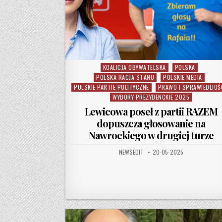
KOALICJA OBYWATELSKA
POLSKA
Posted in
POLSKA RACJA STANU
POLSKIE MEDIA
POLSKIE PARTIE POLITYCZNE
PRAWO I SPRAWIEDLIOŚ
WYBORY PREZYDENCKIE 2025
Lewicowa poseł z partii RAZEM
dopuszcza głosowanie na
Nawrockiego w drugiej turze
AUTHOR:
PUBLISHED DATE:
NEWSEDIT
20-05-2025