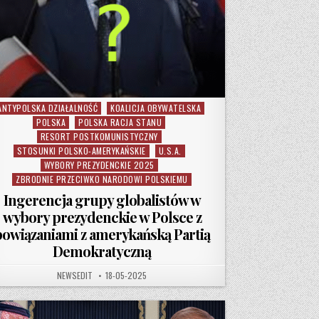
ANTYPOLSKA DZIAŁALNOŚĆ
KOALICJA OBYWATELSKA
osted in
POLSKA
POLSKA RACJA STANU
RESORT POSTKOMUNISTYCZNY
STOSUNKI POLSKO-AMERYKAŃSKIE
U.S.A.
WYBORY PREZYDENCKIE 2025
ZBRODNIE PRZECIWKO NARODOWI POLSKIEMU
Ingerencja grupy globalistów w
wybory prezydenckie w Polsce z
powiązaniami z amerykańską Partią
Demokratyczną
AUTHOR:
PUBLISHED DATE:
NEWSEDIT
18-05-2025