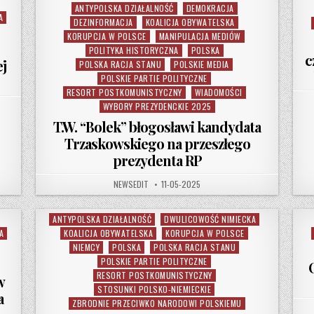
ANTYPOLSKA DZIAŁALNOŚĆ
DEMOKRACJA
Posted in
A
DEZINFORMACJA
KOALICJA OBYWATELSKA
KORUPCJA W POLSCE
MANIPULACJA MEDIÓW
POLITYKA HISTORYCZNA
POLSKA
c
ej
POLSKA RACJA STANU
POLSKIE MEDIA
POLSKIE PARTIE POLITYCZNE
RESORT POSTKOMUNISTYCZNY
WIADOMOŚCI
WYBORY PREZYDENCKIE 2025
T.W. “Bolek” błogosławi kandydata
Trzaskowskiego na przeszłego
prezydenta RP
AUTHOR:
PUBLISHED DATE:
NEWSEDIT
11-05-2025
ANTYPOLSKA DZIAŁALNOŚĆ
DWULICOWOŚĆ NIMIECKA
Posted in
A
KOALICJA OBYWATELSKA
KORUPCJA W POLSCE
NIEMCY
POLSKA
POLSKA RACJA STANU
POLSKIE PARTIE POLITYCZNE
RESORT POSTKOMUNISTYCZNY
w
STOSUNKI POLSKO-NIEMIECKIE
a
ZBRODNIE PRZECIWKO NARODOWI POLSKIEMU