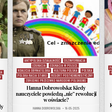
ANTYPOLSKA DZIAŁALNOŚĆ
DEZINFORMACJA
Posted in
EDUKACJA
EDUKACJA W POLSCE
P
KOALICJA OBYWATELSKA
KULTURA POLSKA
POLSKA
KA
POLSKA RACJA STANU
RESORT POSTKOMUNISTYCZNY
Y
ZBRODNIE PRZECIWKO NARODOWI POLSKIEMU
Hanna Dobrowolska: Kiedy
nauczyciele powiedzą „nie” rewolucji
w oświacie?
dy
AUTHOR:
PUBLISHED DATE:
HANNA DOBROWOLSKA
16-05-2025