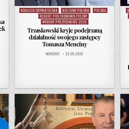
KOALICJA OBYWATELSKA
KULTURA POLSKA
POLSKA
Posted in
P
RESORT POSTKOMUNISTYCZNY
ka
WYBORY PREZYDENCKIE 2025
ek
Trzaskowski kryje podejrzaną
działalność swojego zastępcy
Tomasza Menciny
AUTHOR:
PUBLISHED DATE:
NEWSEDIT
22-05-2025