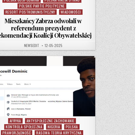
POLSKIE PARTIE POLITYCZNE
RESORT POSTKOMUNISTYCZNY
WIADOMOŚCI
Mieszkańcy Zabrza odwołali w
referendum prezydent z
ekomendacji Koalicji Obywatelskiej
AUTHOR:
PUBLISHED DATE:
NEWSEDIT
12-05-2025
AFRYKA
ANTYSPOŁECZNE ZACHOWANIE
Posted in
KONTROLA SPOŁECZNA
NIGERIA
POLSKA
PRAWORZĄDNOŚĆ
RASOWA TEORIA KRYTYCZNA