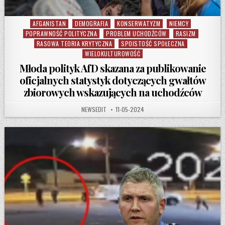
AFGANISTAN
DEMOGRAFIA
KONSERWATYZM
NIEMCY
Posted in
POPRAWNOŚĆ POLITYCZNA
PROBLEM UCHODŹCÓW
RASIZM
RASOWA TEORIA KRYTYCZNA
SPOISTOŚĆ SPOŁECZNA
WIELOKULTUROWOŚĆ
Młoda polityk AfD skazana za publikowanie
oficjalnych statystyk dotyczących gwałtów
zbiorowych wskazujących na uchodźców
AUTHOR:
PUBLISHED DATE:
NEWSEDIT
11-05-2024