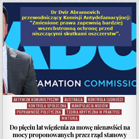
AKTYWIZM KOMUNISTYCZNY
AUSTRALIA
KONTROLA LUDNOŚCI
Posted in
KONTROLA SPOŁECZNA
MANIPULACJA MEDIÓW
POPRAWNOŚĆ POLITYCZNA
TEORIA KRYTYCZNA W PRAKTYCE
WIKTORIA
Do pięciu lat więzienia za mowę nienawiści na
mocy proponowanych przez rząd stanowy