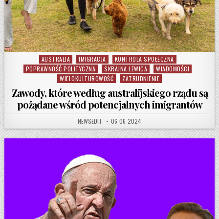
AUSTRALIA
IMIGRACJA
KONTROLA SPOŁECZNA
Posted in
POPRAWNOŚĆ POLITYCZNA
SKRAJNA LEWICA
WIADOMOŚCI
WIELOKULTUROWOŚĆ
ZATRUDNIENIE
Zawody, które według australijskiego rządu są
pożądane wśród potencjalnych imigrantów
AUTHOR:
PUBLISHED DATE:
NEWSEDIT
06-06-2024