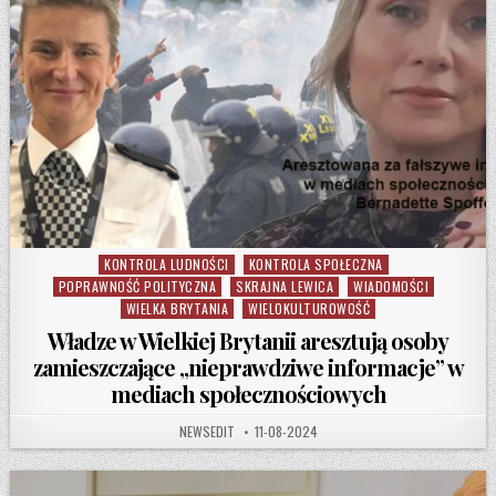
KONTROLA LUDNOŚCI
KONTROLA SPOŁECZNA
Posted in
POPRAWNOŚĆ POLITYCZNA
SKRAJNA LEWICA
WIADOMOŚCI
WIELKA BRYTANIA
WIELOKULTUROWOŚĆ
Władze w Wielkiej Brytanii aresztują osoby
zamieszczające „nieprawdziwe informacje” w
mediach społecznościowych
AUTHOR:
PUBLISHED DATE:
NEWSEDIT
11-08-2024