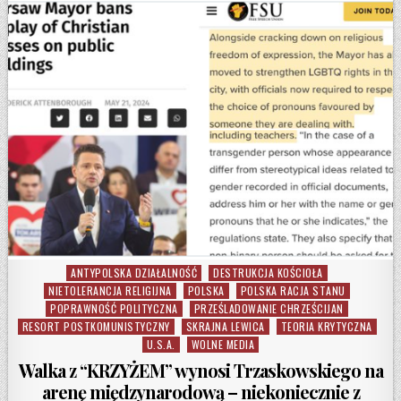
ANTYPOLSKA DZIAŁALNOŚĆ
DESTRUKCJA KOŚCIOŁA
Posted in
NIETOLERANCJA RELIGIJNA
POLSKA
POLSKA RACJA STANU
POPRAWNOŚĆ POLITYCZNA
PRZEŚLADOWANIE CHRZEŚCIJAN
RESORT POSTKOMUNISTYCZNY
SKRAJNA LEWICA
TEORIA KRYTYCZNA
U.S.A.
WOLNE MEDIA
Walka z “KRZYŻEM” wynosi Trzaskowskiego na
arenę międzynarodową – niekoniecznie z