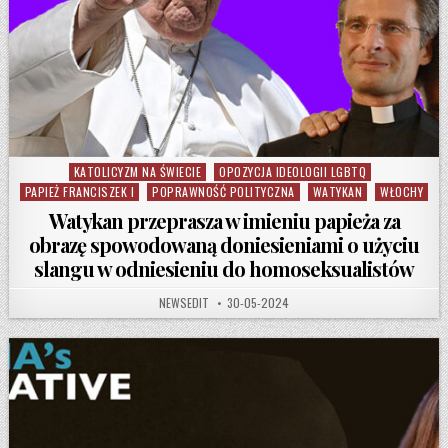
KATOLICYZM NA ŚWIECIE
OPOZYCJA IDEOLOGII LGBTQ
Posted in
PAPIEŻ FRANCISZEK I
POPRAWNOŚĆ POLITYCZNA
WATYKAN
WŁOCHY
Watykan przeprasza w imieniu papieża za
obrazę spowodowaną doniesieniami o użyciu
slangu w odniesieniu do homoseksualistów
AUTHOR:
PUBLISHED DATE:
NEWSEDIT
30-05-2024