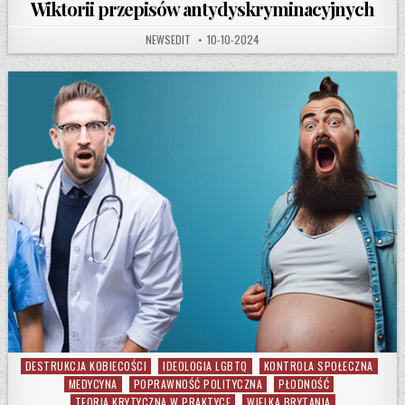
Wiktorii przepisów antydyskryminacyjnych
AUTHOR:
PUBLISHED DATE:
NEWSEDIT
10-10-2024
DESTRUKCJA KOBIECOŚCI
IDEOLOGIA LGBTQ
KONTROLA SPOŁECZNA
Posted in
MEDYCYNA
POPRAWNOŚĆ POLITYCZNA
PŁODNOŚĆ
TEORIA KRYTYCZNA W PRAKTYCE
WIELKA BRYTANIA