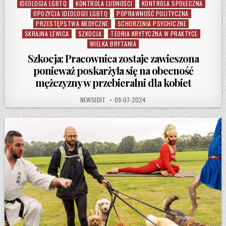
IDEOLOGIA LGBTQ
KONTROLA LUDNOŚCI
KONTROLA SPOŁECZNA
Posted in
OPOZYCJA IDEOLOGII LGBTQ
POPRAWNOŚĆ POLITYCZNA
PRZESTĘPSTWA MEDYCZNE
SCHORZENIA PSYCHICZNE
SKRAJNA LEWICA
SZKOCJA
TEORIA KRYTYCZNA W PRAKTYCE
WIELKA BRYTANIA
Szkocja: Pracownica zostaje zawieszona
ponieważ poskarżyła się na obecność
mężczyzny w przebieralni dla kobiet
AUTHOR:
PUBLISHED DATE:
NEWSEDIT
09-07-2024