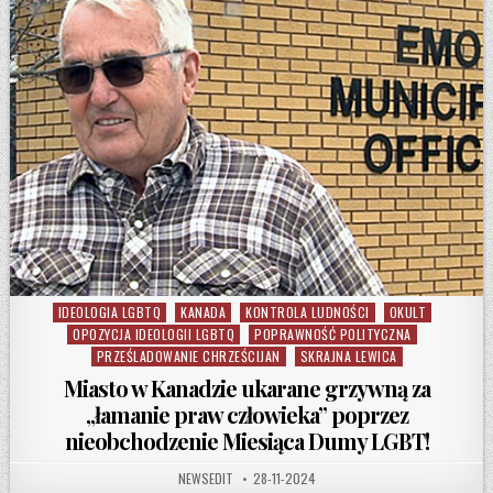
IDEOLOGIA LGBTQ
KANADA
KONTROLA LUDNOŚCI
OKULT
Posted in
OPOZYCJA IDEOLOGII LGBTQ
POPRAWNOŚĆ POLITYCZNA
PRZEŚLADOWANIE CHRZEŚCIJAN
SKRAJNA LEWICA
Miasto w Kanadzie ukarane grzywną za
„łamanie praw człowieka” poprzez
nieobchodzenie Miesiąca Dumy LGBT!
AUTHOR:
PUBLISHED DATE:
NEWSEDIT
28-11-2024