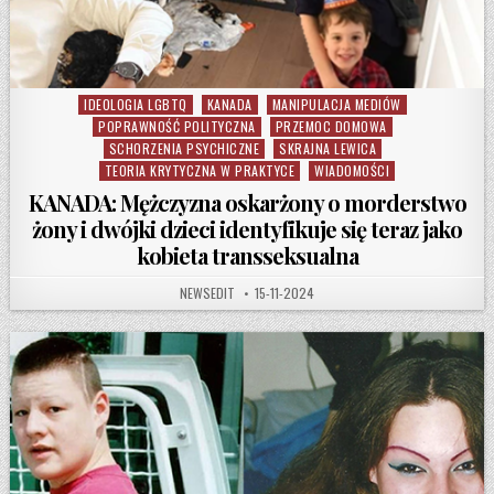
IDEOLOGIA LGBTQ
KANADA
MANIPULACJA MEDIÓW
Posted in
POPRAWNOŚĆ POLITYCZNA
PRZEMOC DOMOWA
SCHORZENIA PSYCHICZNE
SKRAJNA LEWICA
TEORIA KRYTYCZNA W PRAKTYCE
WIADOMOŚCI
KANADA: Mężczyzna oskarżony o morderstwo
żony i dwójki dzieci identyfikuje się teraz jako
kobieta transseksualna
AUTHOR:
PUBLISHED DATE:
NEWSEDIT
15-11-2024