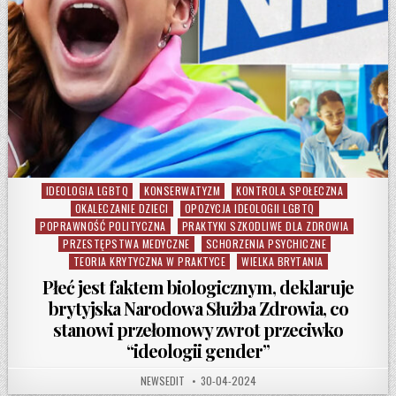
IDEOLOGIA LGBTQ
KONSERWATYZM
KONTROLA SPOŁECZNA
Posted in
OKALECZANIE DZIECI
OPOZYCJA IDEOLOGII LGBTQ
POPRAWNOŚĆ POLITYCZNA
PRAKTYKI SZKODLIWE DLA ZDROWIA
PRZESTĘPSTWA MEDYCZNE
SCHORZENIA PSYCHICZNE
TEORIA KRYTYCZNA W PRAKTYCE
WIELKA BRYTANIA
Płeć jest faktem biologicznym, deklaruje
brytyjska Narodowa Służba Zdrowia, co
stanowi przełomowy zwrot przeciwko
“ideologii gender”
AUTHOR:
PUBLISHED DATE:
NEWSEDIT
30-04-2024