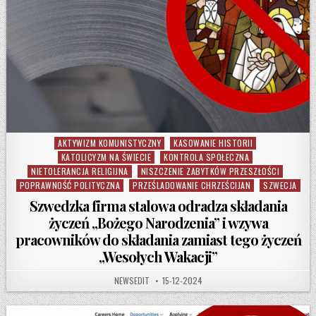
AKTYWIZM KOMUNISTYCZNY
KASOWANIE HISTORII
Posted in
KATOLICYZM NA ŚWIECIE
KONTROLA SPOŁECZNA
NIETOLERANCJA RELIGIJNA
NISZCZENIE ZABYTKÓW PRZESZŁOŚCI
POPRAWNOŚĆ POLITYCZNA
PRZEŚLADOWANIE CHRZEŚCIJAN
SZWECJA
Szwedzka firma stalowa odradza składania
życzeń „Bożego Narodzenia” i wzywa
pracowników do składania zamiast tego życzeń
„Wesołych Wakacji”
AUTHOR:
PUBLISHED DATE:
NEWSEDIT
15-12-2024