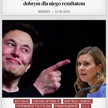
dobrym dla niego rezultatem
AUTHOR:
PUBLISHED DATE:
NEWSEDIT
22-05-2024
AUSTRALIA
CENZURA INTERNETU
KONTROLA LUDNOŚCI
Posted in
POPRAWNOŚĆ POLITYCZNA
PRAWORZĄDNOŚĆ
U.S.A.