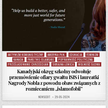
AKTYWIZM KOMUNISTYCZNY
AMERYKA PŁN.
EDUKACJA
FEMINIZM
Posted in
KANADA
PAŃSTWO ISLAMSKIE
POPRAWNOŚĆ POLITYCZNA
PRZEŚLADOWANIE CHRZEŚCIJAN
SKRAJNA LEWICA
WOLNOŚĆ SŁOWA
Kanadyjski okręg szkolny odwołuje
przemówienie ofiary gwałtu ISIS i laureatki
Nagrody Nobla z powodu obaw związanych z
rozniecaniem „islamofobii”
AUTHOR:
PUBLISHED DATE:
NEWSEDIT
29-05-2024