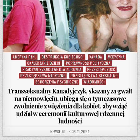
AMERYKA PŁN.
DESTRUKCJA KOBIECOŚCI
KANADA
MEDYCYNA
Posted in
OKALECZANIE DZIECI
POPRAWNOŚĆ POLITYCZNA
PRAKTYKI SZKODLIWE DLA ZDROWIA
PRZESTĘPCZOŚĆ
PRZESTĘPSTWA MEDYCZNE
PRZESTĘPSTWA SEKSUALNE
SCHORZENIA PSYCHICZNE
WIADOMOŚCI
Transseksualny Kanadyjczyk, skazany za gwałt
na niemowlęciu, ubiega się o tymczasowe
zwolnienie z więzienia dla kobiet, aby wziąć
udział w ceremonii kulturowej rdzennej
ludności
AUTHOR:
PUBLISHED DATE:
NEWSEDIT
04-11-2024