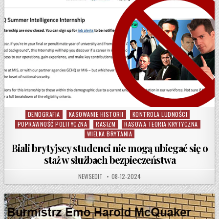
DEMOGRAFIA
KASOWANIE HISTORII
KONTROLA LUDNOŚCI
Posted in
POPRAWNOŚĆ POLITYCZNA
RASIZM
RASOWA TEORIA KRYTYCZNA
WIELKA BRYTANIA
Biali brytyjscy studenci nie mogą ubiegać się o
staż w służbach bezpieczeństwa
AUTHOR:
PUBLISHED DATE:
NEWSEDIT
08-12-2024