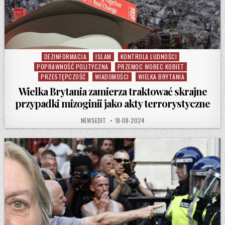
DEZINFORMACJA
ISLAM
KONTROLA LUDNOŚCI
Posted in
POPRAWNOŚĆ POLITYCZNA
PRZEMOC WOBEC KOBIET
PRZESTĘPCZOŚĆ
WIADOMOŚCI
WIELKA BRYTANIA
Wielka Brytania zamierza traktować skrajne
przypadki mizoginii jako akty terrorystyczne
AUTHOR:
PUBLISHED DATE:
NEWSEDIT
18-08-2024