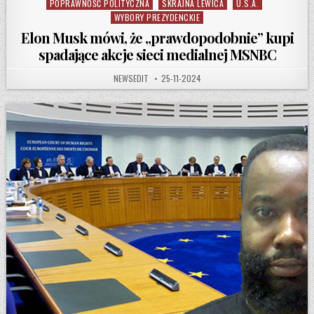
POPRAWNOŚĆ POLITYCZNA
SKRAJNA LEWICA
U.S.A.
WYBORY PREZYDENCKIE
Elon Musk mówi, że „prawdopodobnie” kupi
spadające akcje sieci medialnej MSNBC
AUTHOR:
PUBLISHED DATE:
NEWSEDIT
25-11-2024