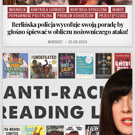
IMIGRACJA
KONTROLA LUDNOŚCI
KONTROLA SPOŁECZNA
NIEMCY
Posted in
POPRAWNOŚĆ POLITYCZNA
PROBLEM UCHODŹCÓW
PRZESTĘPCZOŚĆ
Berlińska policja wycofuje swoją poradę by
głośno śpiewać w obliczu nożowniczego ataku!
AUTHOR:
PUBLISHED DATE:
NEWSEDIT
03-09-2024