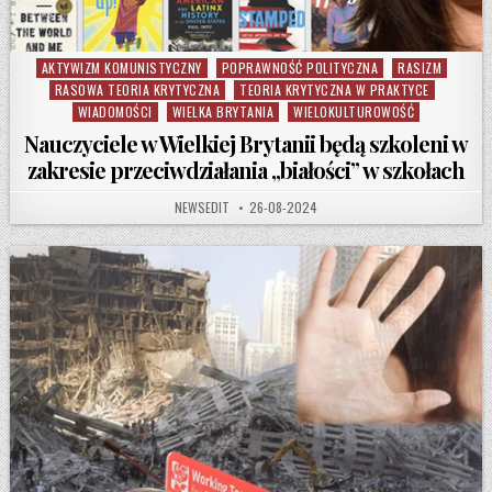
AKTYWIZM KOMUNISTYCZNY
POPRAWNOŚĆ POLITYCZNA
RASIZM
Posted in
RASOWA TEORIA KRYTYCZNA
TEORIA KRYTYCZNA W PRAKTYCE
WIADOMOŚCI
WIELKA BRYTANIA
WIELOKULTUROWOŚĆ
Nauczyciele w Wielkiej Brytanii będą szkoleni w
zakresie przeciwdziałania „białości” w szkołach
AUTHOR:
PUBLISHED DATE:
NEWSEDIT
26-08-2024