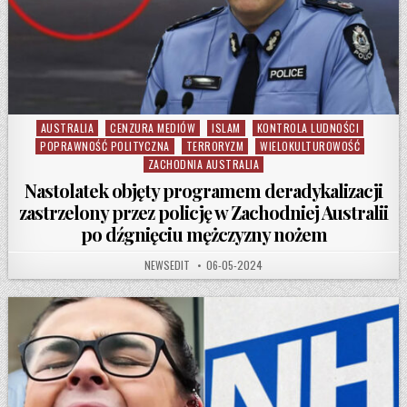
AUSTRALIA
CENZURA MEDIÓW
ISLAM
KONTROLA LUDNOŚCI
Posted in
POPRAWNOŚĆ POLITYCZNA
TERRORYZM
WIELOKULTUROWOŚĆ
ZACHODNIA AUSTRALIA
Nastolatek objęty programem deradykalizacji
zastrzelony przez policję w Zachodniej Australii
po dźgnięciu mężczyzny nożem
AUTHOR:
PUBLISHED DATE:
NEWSEDIT
06-05-2024