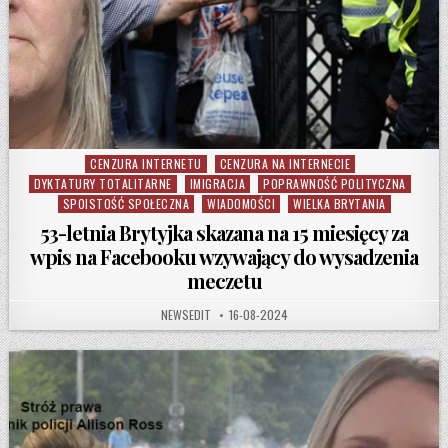
CENZURA INTERNETU
CENZURA NA INTERNECIE
Posted in
DYKTATURY TOTALITARNE
IMIGRACJA
POPRAWNOŚĆ POLITYCZNA
SPOISTOŚĆ SPOŁECZNA
WIADOMOŚCI
WIELKA BRYTANIA
53-letnia Brytyjka skazana na 15 miesięcy za
wpis na Facebooku wzywający do wysadzenia
meczetu
AUTHOR:
PUBLISHED DATE:
NEWSEDIT
16-08-2024