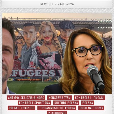
AUTHOR:
PUBLISHED DATE:
NEWSEDIT
24-07-2024
ANTYPOLSKA DZIAŁALNOŚĆ
KONSERWATYZM
KONTROLA LUDNOŚCI
Posted in
KONTROLA SPOŁECZNA
KULTURA POLSKA
POLSKA
POLSKIE TRADYCJE
POPRAWNOŚĆ POLITYCZNA
RUCH NARODOWY
WIADOMOŚCI