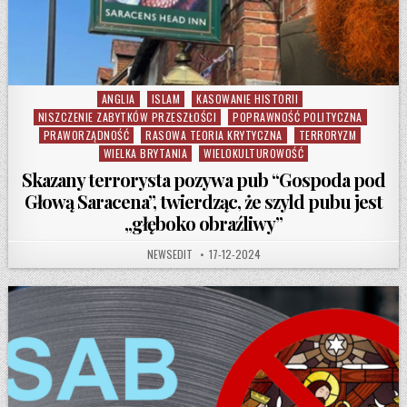
ANGLIA
ISLAM
KASOWANIE HISTORII
Posted in
NISZCZENIE ZABYTKÓW PRZESZŁOŚCI
POPRAWNOŚĆ POLITYCZNA
PRAWORZĄDNOŚĆ
RASOWA TEORIA KRYTYCZNA
TERRORYZM
WIELKA BRYTANIA
WIELOKULTUROWOŚĆ
Skazany terrorysta pozywa pub “Gospoda pod
Głową Saracena”, twierdząc, że szyld pubu jest
„głęboko obraźliwy”
AUTHOR:
PUBLISHED DATE:
NEWSEDIT
17-12-2024