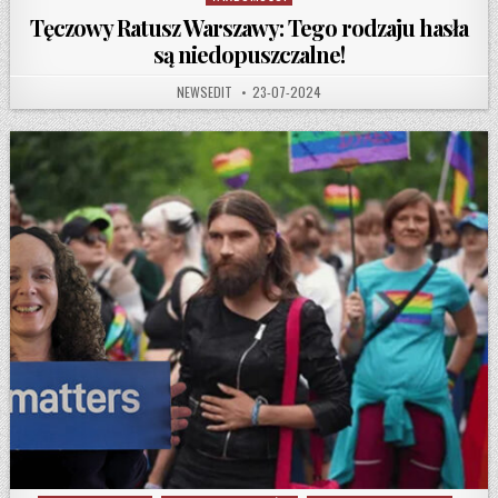
Tęczowy Ratusz Warszawy: Tego rodzaju hasła
są niedopuszczalne!
AUTHOR:
PUBLISHED DATE:
NEWSEDIT
23-07-2024