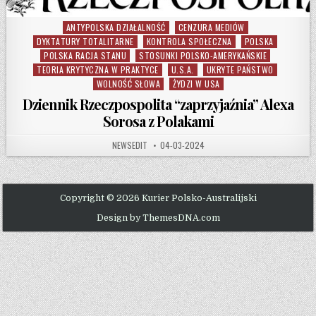
ANTYPOLSKA DZIAŁALNOŚĆ
CENZURA MEDIÓW
Posted in
DYKTATURY TOTALITARNE
KONTROLA SPOŁECZNA
POLSKA
POLSKA RACJA STANU
STOSUNKI POLSKO-AMERYKAŃSKIE
TEORIA KRYTYCZNA W PRAKTYCE
U.S.A.
UKRYTE PAŃSTWO
WOLNOŚĆ SŁOWA
ŻYDZI W USA
Dziennik Rzeczpospolita “zaprzyjaźnia” Alexa
Sorosa z Polakami
AUTHOR:
PUBLISHED DATE:
NEWSEDIT
04-03-2024
Copyright © 2026 Kurier Polsko-Australijski
Design by ThemesDNA.com